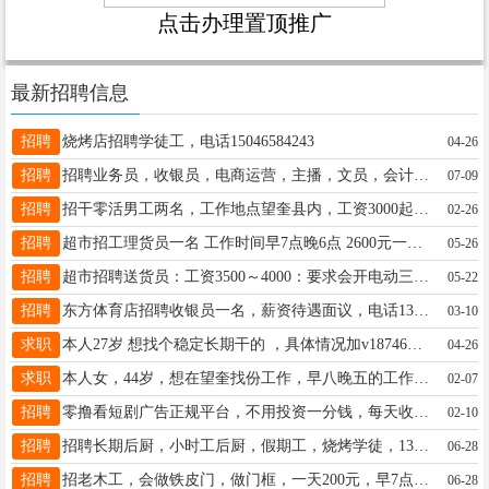
点击办理置顶推广
最新招聘信息
招聘
烧烤店招聘学徒工，电话15046584243
04-26
招聘
招聘业务员，收银员，电商运营，主播，文员，会计，送货司机，各岗位年龄要求：25-45岁之间，有工作经验，联系电话：15636634455
07-09
招聘
招干零活男工两名，工作地点望奎县内，工资3000起，中午管饭，活不累，电话18045540611
02-26
招聘
超市招工理货员一名 工作时间早7点晚6点 2600元一个月 满勤100元 联系电话13945557379
05-26
招聘
超市招聘送货员：工资3500～4000：要求会开电动三轮车、有责任心者优先；中午管饭、电话；13054259985；16629653199非诚勿扰！
05-22
招聘
东方体育店招聘收银员一名，薪资待遇面议，电话13349359555
03-10
求职
本人27岁 想找个稳定长期干的 ，具体情况加v18746564839
04-26
求职
本人女，44岁，想在望奎找份工作，早八晚五的工作，电话微信同步18745573116
02-07
招聘
零撸看短剧广告正规平台，不用投资一分钱，每天收益50-100元，安全可靠，适合所有人，想做的微信电话咨询！a18724373458
02-10
招聘
招聘长期后厨，小时工后厨，假期工，烧烤学徒，13199003355下午两点以后打电
06-28
招聘
招老木工，会做铁皮门，做门框，一天200元，早7点中午11.30下午1点到6点，一天一结，二把刀。勿扰。有意加微信联系。13163654558
06-28