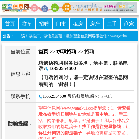
首页
拼车
招聘
门市
租房
房产
二手
商家
谨防诈骗！做推广、做信息置顶！请加望奎信息网客服微信：wangkuiba
公告：
当前位置
首页
>>
求职招聘
>> 招聘
坑烤店招聘服务员多名，活不累，联系电
话:
13352554600
信息内容
【电话咨询时，请一定说明在望奎信息网
看到的，谢谢！】
联系手机
13352554600
号码归属地:绥化市电信
望奎信息网(www.wangkui.cc)提醒您：1、
请查看
发布者手机归属地与IP地址是否本地
。2、手工
活、网络兼职、刷单，都是骗子！凡以各种名义
防骗提醒：
收取费用的都是骗子！
找工作是往兜里挣钱，让
你往外掏钱的都是骗子
！异地招聘请提高警惕，