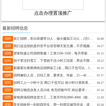
点击办理置顶推广
最新招聘信息
招聘
双汇招聘，常白班屠宰10人，做火腿加工10人，2月13日上午9点面试，工资月均3000-7000元年龄18-49周岁，15-20号发工资详细咨询13045286820（微信同步）
02-09
招聘
我们这边招的是抖音平台语音聊天室主播，不开视频 ，在麦上闲聊，兼职全职都可以的。 在家有手机带耳机就可以工作 新人小白有师傅教 全程不收取任何费用 微信xuyabei7 非诚勿扰
10-27
招聘
望奎快递公司招聘客服！工资2500-3500，每月带薪休两天。男女不限，高中毕业，20-35周岁（如有经验，无年龄限制)。咨询13258585867
01-13
招聘
招干零活扫雪工，下雪就干活小时工结算，男女不限，有意者电话联系15145531400
10-22
招聘
新疆霍尔果斯烤肉店招聘杂工2名，两口子也可以，5000一个月，管吃住，男女不限，要求身体健康，满一年报销往返路费，年后上班也可以，现在来也可以，干好可以长工资联系电话1819699
01-15
招聘
招聘兼职人员，日结工资，要求女。年龄，25～40，适合，宝妈，陪读人员，居家工作，会操作手机即可。想赚钱的有想法的联系我V:w074534
07-17
招聘
招聘工人一小时十五 两口子也可以 按小时计算联系电话138 4559 9839
04-27
招聘
招聘云物流业务人员20名 有无经验均可 岗位要求：22周岁以上（男女不限）稳定有上进心 沟通能力强 月入5k到10k+ 能者多劳联系电话18745518762 望奎县冠豪大厦
07-24
招聘
家电商场招聘送货力工，工资月均勾3800-4000（能长期工作的）会开车有驾驶证优先15607677777
12-29
求职
常年招收初一到初四学生，周一到周五辅导作业，讲知识点刷题，背课。周六周日补数学物理化学英语。每个年级三到四名学生，也可一对一辅导。18746568796
05-28