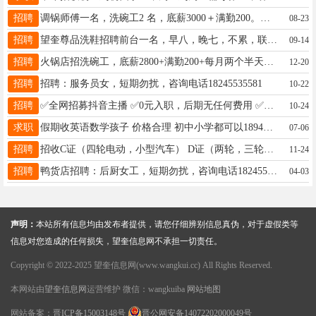
招聘
调锅师傅一名，洗碗工2 名，底薪3000＋满勤200。联系电话17845545151。
08-23
招聘
望奎尊品洗鞋招聘前台一名，早八，晚七，不累，联系电话15774554563
09-14
招聘
火锅店招洗碗工，底薪2800+满勤200+每月两个半天休假、不休补工资 电话15845534220
12-20
招聘
招聘：服务员女，短期勿扰，咨询电话18245535581
10-22
招聘
✅全网招募抖音主播 ✅0元入职，后期无任何费用 ✅三天养号，七天变现 ✅全国最牛运营帮扶 ✅宝妈。兼职，互联网创业素人小白首选 电话：18561263668
10-24
求职
假期收英语数学孩子 价格合理 初中小学都可以18945546339
07-06
招聘
招收C证（四轮电动，小型汽车） D证（两轮，三轮电动，燃油摩托） 另招收酒驾扣12分 过期没换证恢复考试等 咨询电话:13763763472（微信同步）
11-24
招聘
鸭货店招聘：后厨女工，短期勿扰，咨询电话18245535581
04-03
声明：
本站所有信息均由发布者提供，请您仔细辨别信息真伪，对于虚假类等
信息对您造成的任何损失，望奎信息网不承担一切责任。
Copyright © 2022-2025 望奎信息网(www.wangkui.cc) All Rights Reserved.
本网站由
望奎信息网
运营维护 微信：wangkuiba
网站地图
网站备案：
晋ICP备15003148号
晋公网安备14072202000049号