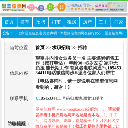
首页
拼车
招聘
门市
租房
房产
二手
商家
上线微信小程序:望奎信息港 免责声明：本栏目信息由网友自行发布，望奎信息网不承担
公告：
当前位置
首页
>>
求职招聘
>> 招聘
望奎县内招女业务员一名 主要煤炭销售工
作（接打电话） 年龄30~45岁左右 家中无
负担 能长期工作 有意者电联沟通?
185453
34411
电话微信同步♨️望各位家人们帮忙
信息内容
【电话咨询时，请一定说明在望奎信息网
看到的，谢谢！】
联系手机
18545334411
号码归属地:黑龙江绥化
望奎信息网(www.wangkui.cc)提醒您：1、
请查看
发布者手机归属地与IP地址是否本地
。2、手工
活、网络兼职、刷单，都是骗子！凡以各种名义
防骗提醒：
收取费用的都是骗子！
找工作是往兜里挣钱，让