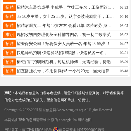
招聘
招聘汽车装饰成手 半成手，学徒工多名，工资面议18945536799
02-23
招聘
35-50岁主播，女士25-35岁。认字会读稿就能干，工资日结，日薪新手300，成手1000+合理合规合法播抖音。有执行力的，想赚钱的来，保你赚钱！联系电话:15245504550
06-10
招聘
招聘后厨女工 年龄40岁左右 会看订单 吃苦耐劳 身体健康 早九晚九 地址：板烧厨房 有意进店咨询面谈。 电话☎️18845507889
08-05
求职
现招收初四数理化英全科辅导四名，初一初二数学英小班四名，初三数理化英全科四名，周一到周五晚上辅导全科作业，周六周日补课。所有科目本人代18746568796
03-02
招聘
望奎保安公司！招聘保安人员若干名 年龄25-55岁 ！(工资 岗位面试后待定)，要求：无纹身，无前科劣迹，退伍军人优先。电话 15344552188 地址:南五路党校家属楼
04-07
招聘
快递驿站招聘 快递驿站招聘客服，快递员各一名， 能吃苦，善沟通，工资面议，工作时间早八至下午六点，快递员一名早8至送完下班，年后初八上班联系电话16646592882
02-21
招聘
橱柜门厂招聘雕刻机，封边机师傅，无需经验，待遇优厚！短期勿扰！地址：望奎南城门监控下电话：15765270022 施厂长
06-29
招聘
招直播挂机号，不用你操作! 一小时20元，当天结算，秒转不拖欠 全程挂机直播，随时随地都能做 可以多个账号同时开播，多份工资 宝妈，学生党，上班族，微16646402587
06-18
声明：
本站所有信息均由发布者提供，请您仔细辨别信息真伪，对于虚假类等
信息对您造成的任何损失，望奎信息网不承担一切责任。
Copyright © 2022-2025 望奎信息网(www.wangkui.cc) All Rights Reserved.
本网站由
望奎信息网
运营维护 微信：wangkuiba
网站地图
网站备案：
晋ICP备15003148号
晋公网安备14072202000049号