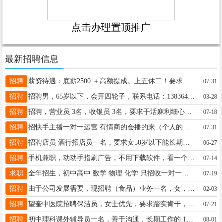
点击办理置顶推广
最新招聘信息
招聘
薪资待遇：底薪2500 ＋高额提成。上五休二！要求，女 25-40 头脑灵活 思 维清晰 正常节假日休息！咨询16646585943
07-31
招聘
招聘男，65岁以下，会开四轮子，联系电话：13836437569
03-28
招聘
招聘，营业员 3名，收银员 3名，要求干活麻利细心有服务意识，踏实肯干。年龄25-45，短期勿扰，工资2500-5000，有超市经验者优先，电话18645558828
07-18
招聘
招快手主播一对一运营 有情商的会播的来（个人的不是公司）联系电话15645548854
07-31
招聘
招聘店员 酒行招店员一名，要求女50岁以下能长期稳定，沟通能力强，有无经验均可，待遇优厚，店里活少 时间:早7：00点到晚6:00分 地址望奎县电话13555339802
06-27
招聘
手机兼职，动动手指刷广告，不用下载软件，看一个广告一块钱，日结工资，多劳多得随时随地用手机操作。零门槛，简单易上手，业余时间就能做！全程无任何费用添加我微信:17279845899
07-14
求职
全年招生，初中高中 数学 物理 化学 只招收一对一，一对二，有多年教学经验解题方法和技巧 有独特研究 电话:17645505980（微信同步） 自己加微咨询
07-19
招聘
由于公司发展需要，现招聘（食品）业务一名，女，年龄28-46岁之间。另招聘库房备货人员一名男年龄35岁-48岁之间，工资+满勤，中午供一顿饭，每月带薪假两天。15804558077
02-03
招聘
望奎中医院招聘保洁员，女士优先，要求踏实肯干，服从管理，岗位工资1900元，联系电话18697076088
07-21
招聘
初中理科课外辅导员一名，善于沟通，长期工作的 15246556615
08-01