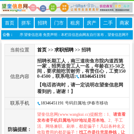
首页
拼车
招聘
门市
租房
房产
二手
商家
线微信小程序:望奎信息港 免责声明：本栏目信息由网友自行发布，望奎信息网不承担任
公告：
当前位置
首页
>>
求职招聘
>> 招聘
招聘长期工人，南三道街鱼市院内道西第
一家，招男送货工人一名，年龄在35-50之
间，要求能吃苦耐劳，有责任心，工资350
0-4500，联系电话:
18346451191
信息内容
【电话咨询时，请一定说明在望奎信息网
看到的，谢谢！】
联系手机
18346451191
号码归属地:伊春市移动
望奎信息网(www.wangkui.cc)提醒您：1、
请查看
发布者手机归属地与IP地址是否本地
。2、手工
活、网络兼职、刷单，都是骗子！凡以各种名义
防骗提醒：
收取费用的都是骗子！
找工作是往兜里挣钱，让