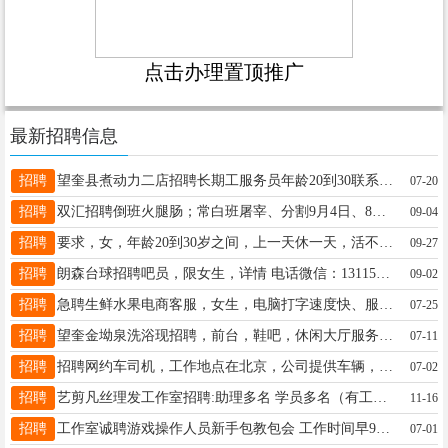
点击办理置顶推广
最新招聘信息
招聘
望奎县煮动力二店招聘长期工服务员年龄20到30联系电话15567878123
07-20
招聘
双汇招聘倒班火腿肠；常白班屠宰、分割9月4日、8日上午9点面试，详咨询13045286820（微信）工资3000-7000元年龄18-49周岁；15-20号发工资
09-04
招聘
要求，女，年龄20到30岁之间，上一天休一天，活不累，招聘长期，联系电话17036647777，18746952116
09-27
招聘
朗森台球招聘吧员，限女生，详情 电话微信：13115659777
09-02
招聘
急聘生鲜水果电商客服，女生，电脑打字速度快、服务意识强，能耐心处理客诉，有客服经验优先，适应早晚班，薪资2000+，月休1天，联系方式:18745579755微信同号
07-25
招聘
望奎金坳泉洗浴现招聘，前台，鞋吧，休闲大厅服务员，小项技师，房嫂。电话:19108605555
07-11
招聘
招聘网约车司机，工作地点在北京，公司提供车辆，供吃住，提供被褥，底薪四千，综合工资加提成八千到一万，工作满60天，报销路费上限500，有想法的联系:15645558884（微信同步
07-02
招聘
艺剪凡丝理发工作室招聘:助理多名 学员多名（有工资） 老板人好 事少 只要你认真学 包教包会 供饭 地址在: 四小学东一百米 艺剪凡丝理发店。☎️ 16645625559 V同步
11-16
招聘
工作室诚聘游戏操作人员新手包教包会 工作时间早9晚9非兼职长期稳定 工资:3000_10000底薪+提成(无封顶)多劳多得 短期工勿扰 16629617700 干就完了
07-01