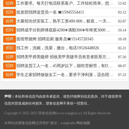
招聘
工作要求。每天打电话联系客户。工作轻松简单。想赚外快的可以来。联系电话18645565087
12-02
招聘
批发部找聘送货员一名 ☎15945554411
02-12
招聘
大量招光伏安装工，熟手工资400-800，桩底，一天就是拧螺丝，活在大庆，要出来干活的联系15246528638
02-07
招聘
招聘成手分割师傅底薪4200➕满勤300➕年终奖3000 招男工分割 不会可教 底薪3500➕满勤200➕年终奖3000 （不招短工）☎️18346451393
10-14
招聘
面馆带烧烤 招聘后厨 服务员☎15145720345
10-18
求职
找工作，洗碗，洗菜，撤台，电话19526448026
02-21
招聘
招聘美甲师美睫师 招收美甲美睫学员有意者联系方式 电话微信同步18645557322
07-26
招聘
招聘送货工人一名，45周岁以下，能吃苦耐劳，有D证优先，13304557708
08-07
招聘
学生之家招聘做饭女工一名，要求干净利落，适合陪读家长，电话15846683056
07-22
声明：
本站所有信息均由发布者提供，请您仔细辨别信息真伪，对于虚假类等
信息对您造成的任何损失，望奎信息网不承担一切责任。
Copyright © 2022-2025 望奎信息网(www.wangkui.cc) All Rights Reserved.
本网站由
望奎信息网
运营维护 微信：wangkuiba
网站地图