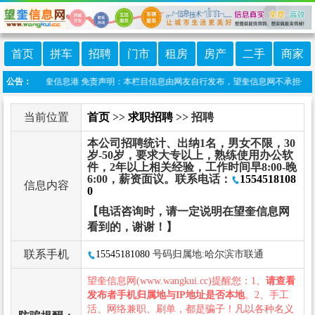
首页
拼车
招聘
门市
租房
房产
二手
商家
信小程序:望奎信息港 免责声明：本栏目信息由网友自行发布，望奎信息网不承担任何责任
公告：
当前位置
首页
>>
求职招聘
>> 招聘
本公司招聘统计、出纳1名，男女不限，30
岁-50岁，要求大专以上，熟练使用办公软
件，2年以上相关经验，工作时间早8:00-晚
6:00，薪资面议。联系电话：
1554518108
信息内容
0
【电话咨询时，请一定说明在望奎信息网
看到的，谢谢！】
联系手机
15545181080
号码归属地:哈尔滨市联通
望奎信息网(www.wangkui.cc)提醒您：1、
请查看
发布者手机归属地与IP地址是否本地
。2、手工
活、网络兼职、刷单，都是骗子！凡以各种名义