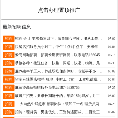
点击办理置顶推广
最新招聘信息
招聘
招聘 会计 要求45岁以下，做事细心严谨，服从工作安排，具有良好沟通能力，薪资试用期一个月2500元，每月4天休息，有经验者优先 有意者电联15145531631
07-02
招聘
快餐店招服务员小时工，中午11点到1点半，要求年龄30-45，稳定能长干，联系电话13039956617。
04-04
招聘
爱尚网咖招聘，招聘长期夜班网管，联系电话16604556665
02-16
招聘
承接各种：接送任务，快跑，闪送，快递，物流。几斤到几吨都可以。专车接送人，价格美丽。18945480960电话微信同步
09-30
招聘
雇养殖牛羊工人，养殖场吃住条件好，老板事不多，工资待遇好。 有意电话联系：18045555206 工作地点：望奎县红五村
05-02
招聘
望奎麻辣烫店招聘[玫瑰] 小时工（女） 工资电话联系 联系方式：18645564919
06-04
招聘
麻辣烫高薪招聘服务员电话18746529766
07-25
招聘
玻璃厂招男，要求长期能干的，年龄18到45岁，月工资4500元,联系电话15845082111
06-02
招聘
大自然生鲜超市 招聘岗位：装卸工一名 理货员两名（年龄要求35-55周岁）地址：大医院南二路大自然超市 联系电话：16604552333
04-23
招聘
招聘：理货员，男生优先，工资待遇面试。二百北三好想来，电话：18944558862
03-02