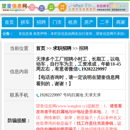
首页
拼车
招聘
门市
租房
房产
二手
商家
小程序:望奎信息港 免责声明：本栏目信息由网友自行发布，望奎信息网不承担任何责任
公告：
当前位置
首页
>>
求职招聘
>> 招聘
天津多个工厂招聘小时工，长期工，以电
动车，自行车为主，工资准成，年龄18-45
周左右，有意者微信
19282229997
信息内容
【电话咨询时，请一定说明在望奎信息网
看到的，谢谢！】
联系手机
19282229997
号码归属地:天津天津
望奎信息网(www.wangkui.cc)提醒您：1、
请查看
发布者手机归属地与IP地址是否本地
。2、手工
活、网络兼职、刷单，都是骗子！凡以各种名义
防骗提醒：
收取费用的都是骗子！
找工作是往兜里挣钱，让
你往外掏钱的都是骗子
！异地招聘请提高警惕，