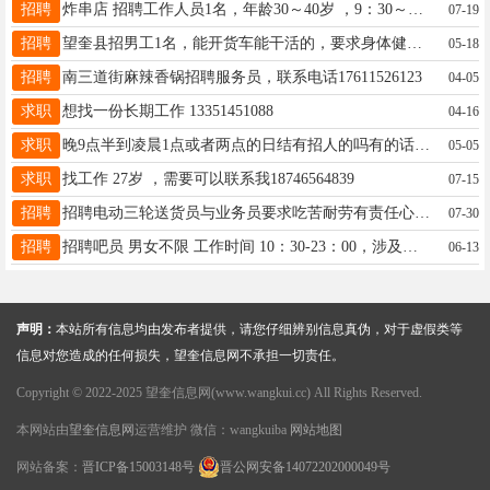
招聘
炸串店 招聘工作人员1名，年龄30～40岁 ，9：30～6:30，月薪面议，（非诚勿扰） 电话18863152205
07-19
招聘
望奎县招男工1名，能开货车能干活的，要求身体健康、能吃苦耐劳、踏实肯干，不怕脏不怕累。年龄40~50之间有意者联系我13555332811 薪资待遇：5500元
05-18
招聘
南三道街麻辣香锅招聘服务员，联系电话17611526123
04-05
求职
想找一份长期工作 13351451088
04-16
求职
晚9点半到凌晨1点或者两点的日结有招人的吗有的话联系我联系电话15845083082
05-05
求职
找工作 27岁 ，需要可以联系我18746564839
07-15
招聘
招聘电动三轮送货员与业务员要求吃苦耐劳有责任心薪资面谈联系电话15146531363
07-30
招聘
招聘吧员 男女不限 工作时间 10：30-23：00，涉及加班有额外提成。外加有满勤提成，每月两个半天休息。 ☎：13766768877
06-13
声明：
本站所有信息均由发布者提供，请您仔细辨别信息真伪，对于虚假类等
信息对您造成的任何损失，望奎信息网不承担一切责任。
Copyright © 2022-2025 望奎信息网(www.wangkui.cc) All Rights Reserved.
本网站由
望奎信息网
运营维护 微信：wangkuiba
网站地图
网站备案：
晋ICP备15003148号
晋公网安备14072202000049号