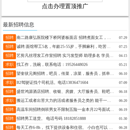
点击办理置顶推广
最新招聘信息
招聘
南二路康弘医院楼下桥阿婆板面店 招聘煮面女工，有无经验均可 吃苦耐劳者优先 活轻松好干，要求长期的，短期的勿扰 到店里来面试，有意者17304557888
07-29
招聘
诚聘:面馆帮工5名，年龄25-55岁，手脚麻利，吃苦耐劳，有健康证，有餐饮经验优先，电话：13845583127微信同步， 地址:浙江省宁波市余姚甬矽电子厂
07-25
招聘
艺剪凡丝理发工作室招聘:实习发型师 助理多名 学员多名（有工资） 老板人好 事少 只要你认真学 包教包会 供饭 地址: 四小学东一百米 艺剪凡丝理发店。☎️ 16645625559
04-15
求职
找工作，洗碗，联系电话：19526448026
05-21
招聘
望奎状元阁招聘，吧员，传菜，凉菜，服务员，抓串，应聘电话13873544444
06-10
求职
B2驾驶证找个司机活。电话13836471604
07-09
招聘
盛世鸿源酒店招聘、收银、房嫂、大厅服务员、鞋吧、电话18104552201
06-18
求职
搬运工或者出苦大力的活或者服务员之类的 能干一个月短期 最好小时工一天开一天钱 联系电话16604554385
06-20
招聘
高温车间招聘倒班男女不限制五险一金本月22号面试，八到十小时工作制 13845558069微信同步咨询报名
06-19
招聘
招聘男工送货。 电话号码 18182851888
01-30
招聘
每天工作6-8h， 找下提供设备和住宿。 小白也可以 电话/微信:13091557050
06-28