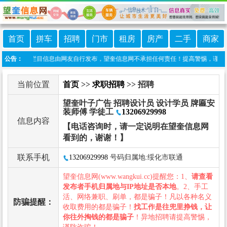
首页
拼车
招聘
门市
租房
房产
二手
商家
责声明：本栏目信息由网友自行发布，望奎信息网不承担任何责任！提高警惕，谨防诈骗！
公告：
当前位置
首页
>>
求职招聘
>> 招聘
望奎叶子广告 招聘设计员 设计学员 牌匾安
装师傅 学徒工
13206929998
信息内容
【电话咨询时，请一定说明在望奎信息网
看到的，谢谢！】
联系手机
13206929998
号码归属地:绥化市联通
望奎信息网(www.wangkui.cc)提醒您：1、
请查看
发布者手机归属地与IP地址是否本地
。2、手工
活、网络兼职、刷单，都是骗子！凡以各种名义
防骗提醒：
收取费用的都是骗子！
找工作是往兜里挣钱，让
你往外掏钱的都是骗子
！异地招聘请提高警惕，