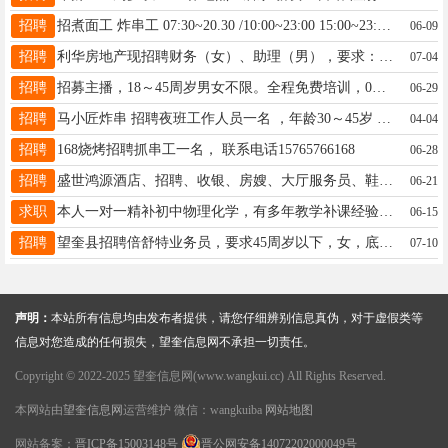
招聘
招煮面工 炸串工 07:30~20.30 /10:00~23:00 15:00~23:00慢性子勿扰 电话15045538388
06-09
招聘
利华房地产现招聘财务（女）、助理（男），要求：25-35岁，大专及以上学历，财经相关专业，有工作经验。薪资面议，联系电话：13351359335，微信同步。
07-04
招聘
招募主播，18～45周岁男女不限。全程免费培训，0元入职！在家可直播，时间自己选择。全程陪跑专人教授，一站式服务，常年居住望奎，有意者可以面谈了解；陈女士：16646554775
06-29
招聘
马小匠炸串 招聘夜班工作人员一名 ，年龄30～45岁 工作时间下午17:00～凌晨3:00，工资4500元（男女不限，长期稳定，短期勿扰） 电话13359929229
04-04
招聘
168烧烤招聘抓串工一名， 联系电话15765766168
06-28
招聘
盛世鸿源酒店、招聘、收银、房嫂、大厅服务员、鞋吧、电话18104552201
06-21
求职
本人一对一精补初中物理化学，有多年教学补课经验，精准把握中考命题去向☎️13351155615
06-15
招聘
望奎县招聘倍舒特业务员，要求45周岁以下，女，底薪2千+绩效2千+提成+养老保险，月休2天，能长期工作的联系，电话18646896627
07-10
声明：
本站所有信息均由发布者提供，请您仔细辨别信息真伪，对于虚假类等
信息对您造成的任何损失，望奎信息网不承担一切责任。
Copyright © 2022-2025 望奎信息网(www.wangkui.cc) All Rights Reserved.
本网站由
望奎信息网
运营维护 微信：wangkuiba
网站地图
网站备案：
晋ICP备15003148号
晋公网安备14072202000049号