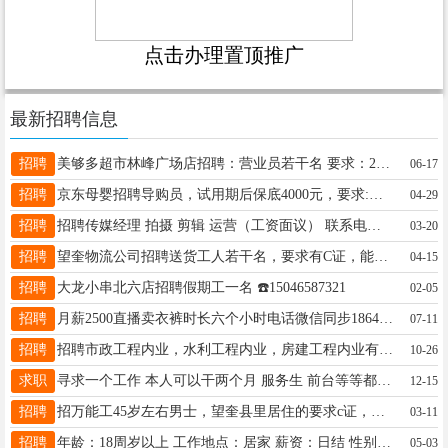
点击办理置顶推广
最新招聘信息
招聘
美够多超市林峰广场店招聘：营业员若干名 要求：24—48岁女性 干活细心，手脚麻利，有服务意识，工资：2300—3500，有休息， 联系方式：18645558828（微信号）
06-17
招聘
京东母婴招聘导购员，试用期后保底4000元，要求:女性，22-45周岁，有销售经验，待人礼貌热情！应聘电话16645512278
04-29
招聘
招聘传媒经理 拍摄 剪辑 运营（工资面议） 联系电话13224654366
03-20
招聘
望奎物流公司招聘送货工人若干名，要求有C证，能开车。联系电话15331927292
04-15
招聘
大龙小串北六店招聘假期工一名 ☎️15046587321
02-05
招聘
月薪2500直播卖衣裤时长六个小时电话微信同步18645596610
07-11
招聘
招聘市政工程内业，水利工程内业，房建工程内业有意者来电13555306765
10-26
求职
寻求一个工作 本人可以干两个月 服务生 前台等等都可以 联系电话15046585845
12-15
招聘
招万能工45岁左右男士，望奎县里居住的要求c证，有责任心。会电焯，会木工，一天130元，能干到10月未，有意加v13163654558详谈
03-11
招聘
年龄：18周岁以上 工作地点：居家 薪资：日结 性别：女生 工作性质：按要求完成下载指定平台 跟用户沟通交流 需要有耐心 咨询：18646162109（加微）
05-03