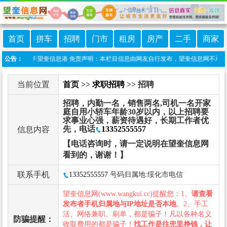
首页
拼车
招聘
门市
租房
房产
二手
商家
微信小程序:望奎信息港 免责声明：本栏目信息由网友自行发布，望奎信息网不承担任何
公告：
当前位置
首页
>>
求职招聘
>> 招聘
招聘，内勤一名，销售两名,司机一名开家
庭自用小轿车年龄30岁以内，以上招聘要
求事业心强，薪资待遇好，长期工作者优
先，电话
13352555557
信息内容
【电话咨询时，请一定说明在望奎信息网
看到的，谢谢！】
联系手机
13352555557
号码归属地:绥化市电信
望奎信息网(www.wangkui.cc)提醒您：1、
请查看
发布者手机归属地与IP地址是否本地
。2、手工
活、网络兼职、刷单，都是骗子！凡以各种名义
防骗提醒：
收取费用的都是骗子！
找工作是往兜里挣钱，让