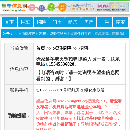
首页
拼车
招聘
门市
租房
房产
二手
商家
：本栏目信息由网友自行发布，望奎信息网不承担任何责任！提高警惕，谨防诈骗！做推广
公告：
当前位置
首页
>>
求职招聘
>> 招聘
徐家鲜羊炭火锅招聘抓菜人员一名，联系
电话
15545536028
。
信息内容
【电话咨询时，请一定说明在望奎信息网
看到的，谢谢！】
联系手机
15545536028
号码归属地:绥化市联通
望奎信息网(www.wangkui.cc)提醒您：1、
请查看
发布者手机归属地与IP地址是否本地
。2、手工
活、网络兼职、刷单，都是骗子！凡以各种名义
防骗提醒：
收取费用的都是骗子！
找工作是往兜里挣钱，让
你往外掏钱的都是骗子
！异地招聘请提高警惕，