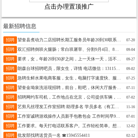
点击办理置顶推广
最新招聘信息
招聘
望奎县煮动力二店招聘长期工服务员年龄20到30联系电话15567878123
07-20
招聘
双汇招聘倒班火腿肠；常白班屠宰、分割9月4日、8日上午9点面试，详咨询13045286820（微信）工资3000-7000元年龄18-49周岁；15-20号发工资
09-04
招聘
要求，女，年龄20到30岁之间，上一天休一天，活不累，招聘长期，联系电话17036647777，18746952116
09-27
招聘
朗森台球招聘吧员，限女生，详情 电话微信：13115659777
09-02
招聘
急聘生鲜水果电商客服，女生，电脑打字速度快、服务意识强，能耐心处理客诉，有客服经验优先，适应早晚班，薪资2000+，月休1天，联系方式:18745579755微信同号
07-25
招聘
望奎金坳泉洗浴现招聘，前台，鞋吧，休闲大厅服务员，小项技师，房嫂。电话:19108605555
07-11
招聘
招聘网约车司机，工作地点在北京，公司提供车辆，供吃住，提供被褥，底薪四千，综合工资加提成八千到一万，工作满60天，报销路费上限500，有想法的联系:15645558884（微信同步
07-02
招聘
艺剪凡丝理发工作室招聘:助理多名 学员多名（有工资） 老板人好 事少 只要你认真学 包教包会 供饭 地址在: 四小学东一百米 艺剪凡丝理发店。☎️ 16645625559 V同步
11-16
招聘
工作室诚聘游戏操作人员新手包教包会 工作时间早9晚9非兼职长期稳定 工资:3000_10000底薪+提成(无封顶)多劳多得 短期工勿扰 16629617700 干就完了
07-01
招聘
工作要求。每天打电话联系客户。工作轻松简单。想赚外快的可以来。联系电话18645565087
12-02
招聘
批发部找聘送货员一名 ☎15945554411
02-12