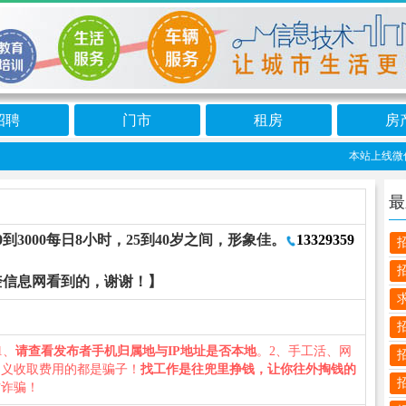
招聘
门市
租房
房
本站上线微信小
最
到3000每日8小时，25到40岁之间，形象佳。
13329359
奎信息网看到的，谢谢！】
1、
请查看发布者手机归属地与IP地址是否本地
。2、手工活、网
名义收取费用的都是骗子！
找工作是往兜里挣钱，让你往外掏钱的
防诈骗！