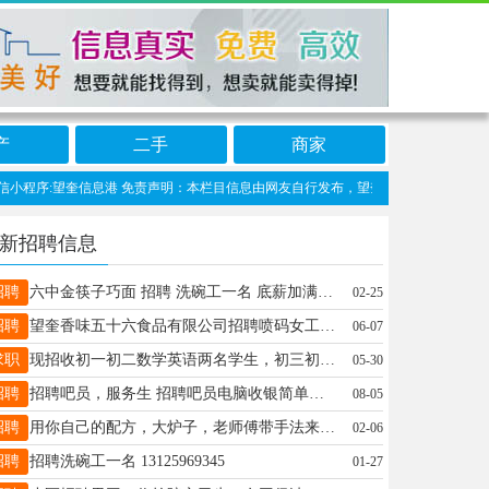
产
二手
商家
程序:望奎信息港 免责声明：本栏目信息由网友自行发布，望奎信息网不承担任何责任！
新招聘信息
招聘
六中金筷子巧面 招聘 洗碗工一名 底薪加满勤加四个半天休班 服务员一名 工资3800➕200满勤 四个半天 班 煮面工一名工资3300➕200满勤 电话15776023755
02-25
招聘
望奎香味五十六食品有限公司招聘喷码女工一名，年龄要求45以内，工作做时间7:30-17:00中午有休息，有工作餐，每天工作8小时，电话13154556755
06-07
求职
现招收初一初二数学英语两名学生，初三初四数理化英两名学生，周一到周五晚上辅导作业，讲知识点刷题背小四门英语，周六周日补数理化英。也可一对一，18746568796
05-30
招聘
招聘吧员，服务生 招聘吧员电脑收银简单易学，工资2400+满勤+提成。上24休24。招聘看池工 工资2200+满勤+提成。电话19917830099，地址：大医院西金都
08-05
招聘
用你自己的配方，大炉子，老师傅带手法来，来就上岗，工资面议15184563987 带技术来别啥都打电话
02-06
招聘
招聘洗碗工一名 13125969345
01-27