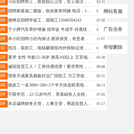
招聘
小区招聘男工，收拾院心卫生，女工保洁，要求身体健康，吃苦耐劳，有责任心，能长期工作，具体事宜面谈，招聘电话15636502212
03-31
招聘
招聘家庭做二顿饭，收拾家务阿姨 电话：18245539228
网站客服
02-22
招聘
烧烤店招聘学徒工，假期工15046584243
07-20
广告业务
招聘
于小胖汽车养护维修 招学徒 半成手 待遇优厚 15945556077
03-18
招聘
本小区招聘小区内保洁 夜班保安，有意者请电话联系☎️15845539089！
11-01
举报删除
求职
找活，装卸工，电镐砸墙室内外拆除运渣，扛楼，电动三轮车出租，送零货，搬家等等小零活，想出门不方便的上下楼可以找我，可以背人！电动车上门维修，道路救援?联系电话15945551104
07-09
招聘
要求 女性 年龄25-38岁 身高160以上 五官端正 语言表达清晰 工作环境良好 轻松 干净 待遇 底薪加提成=满勤 电话；18245534499 微信同步
05-30
招聘
诚招送货工人！工资待遇优厚！要求男性，六十岁以下，会骑电动三轮车！有工作经验者优先！13258588118
09-08
招聘
望奎天成家具裁板封边厂招技工 力工学徒工 男长期工50岁已下身体健康工资4000——6000电话15945557731
05-31
招聘
烧炭工一名3800+200+2个半天休息联系电话15946158819
06-13
招聘
不限学历，22-55岁均可，零基础有人全程带教 待人真诚、善于沟通、踏实上进 ✅每周双休 ✅底薪4000+业绩提成，收入无上限 ✅清晰晋升路线，长期稳定发展 18746521110
07-05
招聘
本店诚聘财务主管，人事主管，果蔬负责人，门店店长，年龄25-45岁之间，有经验者优先，待遇优厚，联系电话:13199037575
07-17