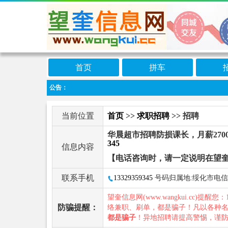
首页
拼车
公告：
当前位置
首页
>>
求职招聘
>> 招聘
华晨超市招聘防损课长，月薪2700
345
信息内容
【电话咨询时，请一定说明在望
联系手机
13329359345
号码归属地:绥化市电信
望奎信息网(www.wangkui.cc)提醒您：
防骗提醒：
络兼职、刷单，都是骗子！凡以各种
都是骗子
！异地招聘请提高警惕，谨