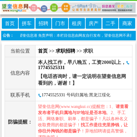
首页
拼车
招聘
门市
租房
房产
二手
商家
信小程序:望奎信息港 免责声明：本栏目信息由网友自行发布，望奎信息网不承担任何责
公告：
当前位置
首页
>>
求职招聘
>> 求职
本人找工作，早八晚五，工资2000以上，
17745525331
信息内容
【电话咨询时，请一定说明在望奎信息网
看到的，谢谢！】
联系手机
17745525331
号码归属地:黑龙江绥化
望奎信息网(www.wangkui.cc)提醒您：1、
请查看
发布者手机归属地与IP地址是否本地
。2、手工
活、网络兼职、刷单，都是骗子！凡以各种名义
防骗提醒：
收取费用的都是骗子！
找工作是往兜里挣钱，让
你往外掏钱的都是骗子
！异地招聘请提高警惕，