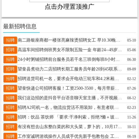
点击办理置顶推广
最新招聘信息
招聘
南二路银座商都一楼张亮麻辣烫招聘女工 早10.30晚10.30 下午4.30晚10.30 非诚勿扰 非诚勿扰谢谢 15184568206
05-10
招聘
高温车间招聘倒班男女不限制五险一金 年龄24--49岁本月9号面试 13845558069微信同步报名
05-06
招聘
24小时粥铺招聘前台服务员若干名三班倒每班8小时没有值班，同时招长夜班服务员5000，联系电话☎13555358887微信同步
06-30
招聘
望奎县煮动力二店招聘长期工服务员年龄20到45联系电话18088753134
09-09
招聘
招聘送货司机一名，要求会开电动三轮车和4.2米厢货，年龄28-39岁，短期勿扰，底薪3500+200满勤，月休2天，联系电话:18697039000
02-12
招聘
望奎快递公司招聘客服！工资2500-3500，每月带薪休两天。男女不限，高中毕业，20-35周岁（如有经验，无年龄限制)。咨询16645628000
07-26
招聘
我们这边招的是抖音平台语音聊天室主播，不开视频 ，在麦上闲聊，兼职全职都可以的。 在家有手机带耳机就可以工作 新人小白有师傅教 全程不收取任何费用 微信xuyabei7 非诚勿扰
08-12
招聘
招聘A2司机一名，物流拉货活不用装卸，有意者联系王先生18804553666
02-23
招聘
招聘：饮品 茶饮师 「要求:干净利索，拒绝?懒＋玻璃心」 ☎️15184566300
11-26
招聘
有没有想去山东整白菜的和大头菜，萝卜的，10月17号出发，有去的联系我，15945551970。
10-11
招聘
工作室诚聘游戏操作人员成手优先新手包教包会 工作时间早9晚9非兼职长期稳定 工资:3000_10000底薪+提成(无封顶)多劳多得 短期工勿扰 期待有上进 15845084083
06-19