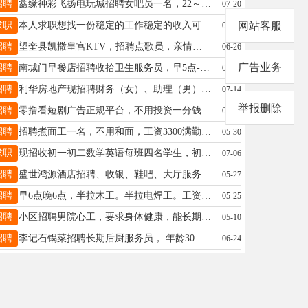
招聘
鑫缘神彩飞扬电玩城招聘女吧员一名，22～35岁，底薪2000+满勤200+提成（当天结算） 时间：早九晚十上一天休一天 节假日除外 电话：16616079212
07-20
求职
本人求职想找一份稳定的工作稳定的收入可长期本人之前从事别克4S店销售顾问，海南省碧桂园保安会开车手动自动挡均可，熟悉4米2箱货驾驶C1驾驶证退役军人有需要电话17504328600
网站客服
05-09
招聘
望奎县凯撒皇宫KTV，招聘点歌员，亲情管理，来去自由，月薪过万，有保底，诚邀带队和个人合作，电话:18645575747（微信同步）
06-26
广告业务
招聘
南城门早餐店招聘收拾卫生服务员，早5点-14点，，活好干，老板事特别少。有意者联系电话15045062694
07-19
招聘
利华房地产现招聘财务（女）、助理（男），要求：25-35岁，大专及以上学历，财经相关专业，有工作经验。薪资面议，联系电话：13351359335，微信同步。
07-14
举报删除
招聘
零撸看短剧广告正规平台，不用投资一分钱，每天收益50-100元，安全可靠，适合所有人，想做的微信电话咨询！a18724373458
02-10
招聘
招聘煮面工一名，不用和面，工资3300满勤200四个半天休息，电话15245519997
05-30
求职
现招收初一初二数学英语每班四名学生，初三初四数理化英每班四名学生，暑假作业全科辅导四名学生，常期一对一辅导，所有科目本人亲自代18746568796
07-06
招聘
盛世鸿源酒店招聘、收银、鞋吧、大厅服务员、女浴服务员、松骨房嫂、男浴服务生、工资待遇高、电话19060653234
05-27
招聘
早6点晚6点，半拉木工。半拉电焊工。工资一天120。年龄在25~50岁之间。天天有活。电话是18645580452。
05-25
招聘
小区招聘男院心工，要求身体健康，能长期工作，具体事宜面谈，电话13945506472
05-10
招聘
李记石锅菜招聘长期后厨服务员， 年龄30岁以上 时间早7:30~晚8:00， 工资2800~3000， 不压工资，店小活好干。 电话:13356025033 地址:老二中西30米
06-24