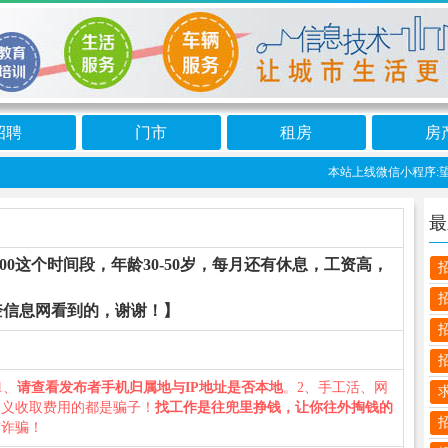
招聘
门市
租房
房
本站上线微信小程序:望奎
最
：00这个时间段，年龄30-50岁，每月还有休息，工资高，
奎信息网看到的，谢谢！】
1、
请查看发布者手机归属地与IP地址是否本地
。2、手工活、网
名义收取费用的都是骗子！
找工作是往兜里挣钱，让你往外掏钱的
防诈骗！