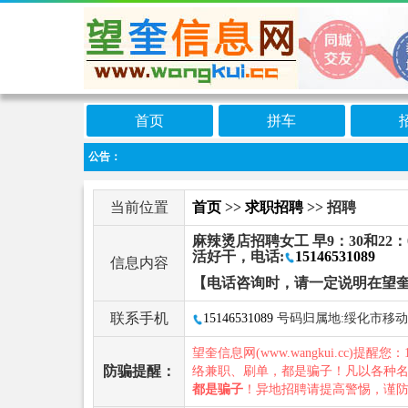
首页
拼车
公告：
当前位置
首页
>>
求职招聘
>> 招聘
麻辣烫店招聘女工 早9：30和22
活好干，电话:
15146531089
信息内容
【电话咨询时，请一定说明在望
联系手机
15146531089
号码归属地:绥化市移动
望奎信息网(www.wangkui.cc)提醒您：
防骗提醒：
络兼职、刷单，都是骗子！凡以各种
都是骗子
！异地招聘请提高警惕，谨