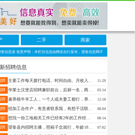
产
二手
商家
信息港 免责声明：本栏目信息由网友自行发布，望奎信息网不承担任何责任！提高警惕，
新招聘信息
招聘
主要工作每天拨打电话。时间自由。月收入5000加，干好了10000多。联系电话18645565087
11-29
招聘
华莱士汉堡店招聘兼职前台，后厨一名，两班倒，计时工资，工作简单，容易上手，有老人带，电话15846680810
05-14
招聘
雇养殖牛羊工人，一个人或夫妻工都行，养殖场吃住条件好，老板事不多，工资待遇好。 有意电话联系：18045555206 工作地点：望奎县红五村
12-18
招聘
招加工合作户，有意者联系我，有想干活联系我，地址望奎县里，工资一天一开支，13185775432
08-04
求职
想找一份工地相关工作已经有2年的工作经历，25岁 17800597941
08-14
招聘
望奎县内招聘主播，照稿子念就行，年龄18-45岁，工资白天20每小时，晚上27每小时，工资日结，工作时间自由！电话：15845539942
07-02