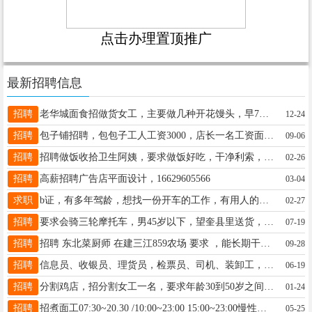
点击办理置顶推广
最新招聘信息
招聘
老华城面食招做货女工，主要做几种开花馒头，早7点~下午4点半，工资2400。烘焙做货女工一12点~5点，工资1500。联系电话。13212850005
12-24
招聘
包子铺招聘，包包子工人工资3000，店长一名工资面议，小时工若干名12元一小时，联系电话15946163232
09-06
招聘
招聘做饭收拾卫生阿姨，要求做饭好吃，干净利索，做两顿饭，年龄不超过55周岁，对工作有责任心有爱心，月休4天，早8:00-晚5:30。有意者请拨打电话：13804865055。
02-26
招聘
高薪招聘广告店平面设计，16629605566
03-04
求职
b证，有多年驾龄，想找一份开车的工作，有用人的老板与我联系，15246527599
02-27
招聘
要求会骑三轮摩托车，男45岁以下，望奎县里送货，下午1点左右到4，5点左右，非诚勿扰，电话15045557767
07-19
招聘
招聘 东北菜厨师 在建三江859农场 要求 ，能长期干的 工资面谈13555027074
09-28
招聘
信息员、收银员、理货员，检票员、司机、装卸工，各若干名。联系电话：18346457397 18846590549
06-19
招聘
分割鸡店，招分割女工一名，要求年龄30到50岁之间，工资一个月3000+200满勤，共两顿饭，我需要联系我，15765274446
01-24
招聘
招煮面工07:30~20.30 /10:00~23:00 15:00~23:00慢性子勿扰 电话15045538388
05-25