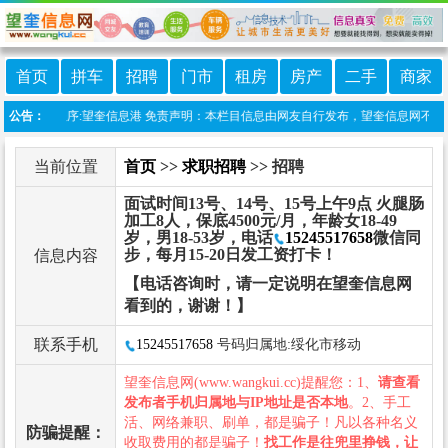
首页
拼车
招聘
门市
租房
房产
二手
商家
线微信小程序:望奎信息港 免责声明：本栏目信息由网友自行发布，望奎信息网不承担任
公告：
当前位置
首页
>>
求职招聘
>> 招聘
面试时间13号、14号、15号上午9点 火腿肠
加工8人，保底4500元/月，年龄女18-49
岁，男18-53岁，电话
15245517658
微信同
步，每月15-20日发工资打卡！
信息内容
【电话咨询时，请一定说明在望奎信息网
看到的，谢谢！】
联系手机
15245517658
号码归属地:绥化市移动
望奎信息网(www.wangkui.cc)提醒您：1、
请查看
发布者手机归属地与IP地址是否本地
。2、手工
活、网络兼职、刷单，都是骗子！凡以各种名义
防骗提醒：
收取费用的都是骗子！
找工作是往兜里挣钱，让