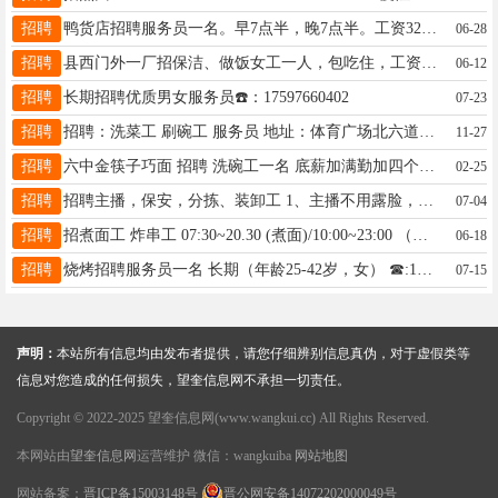
招聘
鸭货店招聘服务员一名。早7点半，晚7点半。工资3200加满勤200。加提成。1月一天休息。要求女30~40岁。能独立卖货。炒饭 电话13804862239。
06-28
招聘
县西门外一厂招保洁、做饭女工一人，包吃住，工资优厚，联系电话13936987209。
06-12
招聘
长期招聘优质男女服务员☎️：17597660402
07-23
招聘
招聘：洗菜工 刷碗工 服务员 地址：体育广场北六道街徐家鲜羊炭火锅 工资面议 联系电话：15765277768
11-27
招聘
六中金筷子巧面 招聘 洗碗工一名 底薪加满勤加四个半天休班 服务员一名 工资3800➕200满勤 四个半天 班 煮面工一名工资3300➕200满勤 电话15776023755
02-25
招聘
招聘主播，保安，分拣、装卸工 1、主播不用露脸，男女不限40岁以内 可以居家工作，工资8000左右日结 2、保安3500-5000男女不限 电话15794825334
07-04
招聘
招煮面工 炸串工 07:30~20.30 (煮面)/10:00~23:00 （成手4000+）15:00~23:00 年龄30到50电话15045538388
06-18
招聘
烧烤招聘服务员一名 长期（年龄25-42岁，女） ☎:15774551588
07-15
声明：
本站所有信息均由发布者提供，请您仔细辨别信息真伪，对于虚假类等
信息对您造成的任何损失，望奎信息网不承担一切责任。
Copyright © 2022-2025 望奎信息网(www.wangkui.cc) All Rights Reserved.
本网站由
望奎信息网
运营维护 微信：wangkuiba
网站地图
网站备案：
晋ICP备15003148号
晋公网安备14072202000049号