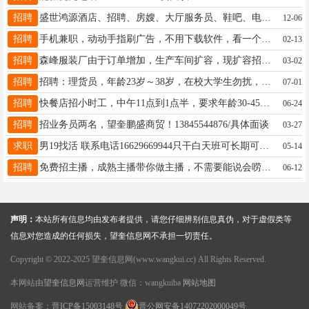
招聘
盛世鸿源酒店、招聘、房嫂、大厅服务员、鞋吧、电话19060653234
12-06
招聘
手机兼职，动动手指刷广告，不用下载软件，看一个广告一块钱，日结工资，多劳多得随时随地用手机操作。零门槛，简单易上手，业余时间就能做！全程无任何费用添加我微信:15793721398
02-13
招聘
森峰服装厂由于订单增加，生产车间扩容，现扩容招聘：机台工15人.质检3人，完成班长一人，零活工人6人，男工1人，常年订单稳定，不压工资，电话：15776021693.
03-02
招聘
招聘：理货员，年龄23岁～38岁，在校大学生勿扰，暑假工勿扰，短期勿扰。要求：吃苦耐劳，长期。地址：大医院南三好想来。电话：18944558862
07-01
招聘
快餐店招小时工，中午11点到1点半，要求年龄30-45，稳定能长干，联系电话13039956617。
06-24
招聘
招业务员两名，望奎鹏盛商贸！13845544876/具体面谈
03-27
求职
男19找活 联系电话16629669944只干白天班可长期可短期 干活利索
05-14
招聘
免费招主播，成熟主播带你做主播，不需要能说会唠，有人教，有人帮，有人带时间自由，宝妈，兼职人群都可以，绿色平台，健康直播，下播提现， 微信13199399011
06-12
声明：
本站所有信息均由发布者提供，请您仔细辨别信息真伪，对于虚假类等
信息对您造成的任何损失，望奎信息网不承担一切责任。
Copyright © 2022-2025 望奎信息网(www.wangkui.cc) All Rights Reserved.
本网站由
望奎信息网
运营维护 微信：wangkuiba
网站地图
网站备案：
晋ICP备15003148号
晋公网安备14072202000049号