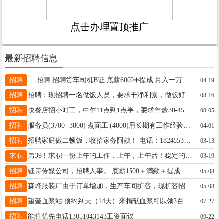
点击办理置顶推广
最新招聘信息
招聘
招聘 招聘货车司机B证 底薪6000➕提成 月入一万左右 需体力劳动 能劳者多得 招聘车队队长薪资面议 联系电话☎:19845378777
04-19
招聘
招聘：现招聘一名做饭人员，要求干净利索，做饭好吃，有责任心，心地善良，年龄在55岁以下的女士。早饭就餐七人；午饭就餐五人，有意向者请打电话联系：13796975969
08-16
招聘
快餐店招小时工，中午11点到1点半，要求年龄30-45，稳定能长干，联系电话13039956617。
08-05
招聘
服务员(3700--3800) 煮面工 (4000)用长期有工作经验优先 电话15045538388
04-01
招聘
招聘家庭做二顿饭，收拾家务阿姨！ 电话：18245539228
03-13
求职
男39！求职一份上午的工作，上午，上午活！稳定的可以长期干！电话15945550558
03-19
招聘
钰诗传媒公司，招聘人事。 底薪1500＋满勤＋提成（100/人最低），全网进行主播招聘。正常打卡上班，坐班，工作8h/天 要求:年龄18-35岁 电话/微信:13091557050
05-08
招聘
森峰服装厂由于订单增加，生产车间扩容，现扩容招聘：男工1人，机台工15人.质检3人，完成班长一人，模板2人，特总机2人，常年订单稳定，不压工资，电话15776021693
05-08
招聘
望奎血浆站 预约到天（14天）来捐献血浆可以领3百元误工费联系电话18003643253
07-27
招聘
能住优先电话13051043143工资面议
09-22