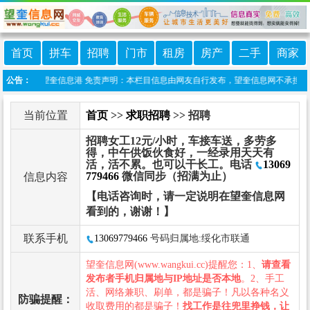
首页
拼车
招聘
门市
租房
房产
二手
商家
信小程序:望奎信息港 免责声明：本栏目信息由网友自行发布，望奎信息网不承担任何责
公告：
当前位置
首页
>>
求职招聘
>> 招聘
招聘女工12元/小时，车接车送，多劳多
得，中午供饭伙食好，一经录用天天有
活，活不累。也可以干长工。电话
13069
779466
微信同步（招满为止）
信息内容
【电话咨询时，请一定说明在望奎信息网
看到的，谢谢！】
联系手机
13069779466
号码归属地:绥化市联通
望奎信息网(www.wangkui.cc)提醒您：1、
请查看
发布者手机归属地与IP地址是否本地
。2、手工
活、网络兼职、刷单，都是骗子！凡以各种名义
防骗提醒：
收取费用的都是骗子！
找工作是往兜里挣钱，让