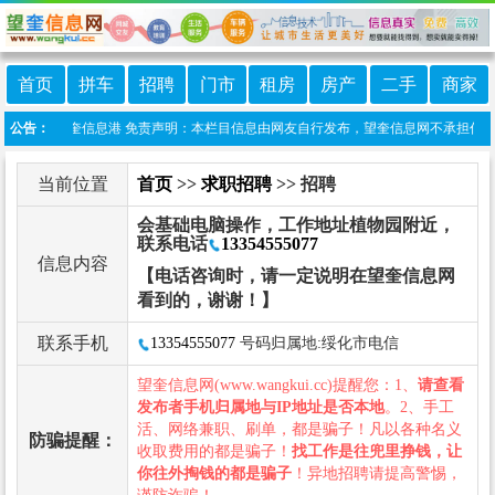
首页
拼车
招聘
门市
租房
房产
二手
商家
小程序:望奎信息港 免责声明：本栏目信息由网友自行发布，望奎信息网不承担任何责任
公告：
当前位置
首页
>>
求职招聘
>> 招聘
会基础电脑操作，工作地址植物园附近，
联系电话
13354555077
信息内容
【电话咨询时，请一定说明在望奎信息网
看到的，谢谢！】
联系手机
13354555077
号码归属地:绥化市电信
望奎信息网(www.wangkui.cc)提醒您：1、
请查看
发布者手机归属地与IP地址是否本地
。2、手工
活、网络兼职、刷单，都是骗子！凡以各种名义
防骗提醒：
收取费用的都是骗子！
找工作是往兜里挣钱，让
你往外掏钱的都是骗子
！异地招聘请提高警惕，