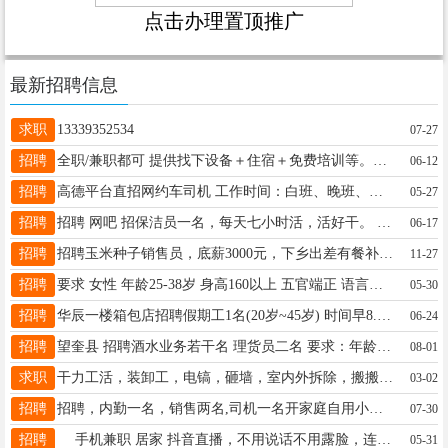
点击办理置顶推广
最新招聘信息
求职
13339352534
07-27
招聘
全职/兼职都可 提供找下设备＋住宿＋免费培训等。男女不限 薪资:底薪1500-3000＋满勤300＋奖励等 电话/微信:13091557050
06-12
招聘
高德平台直招网约车司机 工作时间：白班、晚班、全班都可以。 工资：8千到1万2不等，包住，时间自由多劳多得 工作地：北京 微信电话同步：15245515121
05-27
招聘
招聘 网吧 招保洁员一名，每天七小时活，活好干。 联系电话:15184562345
06-17
招聘
招聘玉米种子销售员，底薪3000元，下乡出差有餐补，销售种子有提成，要求有玉米种子销售经验或保险工作经验，主营硕秋501等迪卡玉米种子，市场优势大，联系电话13826009249
11-27
招聘
要求 女性 年龄25-38岁 身高160以上 五官端正 语言表达清晰 工作环境良好 轻松 干净 待遇 底薪加提成=满勤 电话；18245534499 微信同步
05-30
招聘
华辰一楼箱包店招聘假期工1名(20岁~45岁) 时间早8.15～16.40有无经验均可！ 华辰购物广场一楼袋鼠皮具 ☎️16555403666
06-24
招聘
望奎县 招聘酒水业务若干名 理货员二名 要求：年龄30岁至40岁，有快消品经验优先、身体健康 、吃苦耐劳、有团队意识及责任心。 联系电话：15545523332
08-01
求职
干力工活，装卸工，电镐，砸墙，室内外拆除，搬搬抬抬，扛楼，搬家，家具按装等等各种小零活，电动三轮车出租，拉货，拉脚，临时工，送货都行。联系电话15945551104
03-02
招聘
招聘，内勤一名，销售两名,司机一名开家庭自用小轿车年龄30岁以内最好不吸烟，以上招聘要求事业心强，薪资待遇好，长期工作者优先，电话13352555557
07-30
招聘
手机兼职 居家 抖音直播，不用说话不用露脸，连麦方式， 一小时20，每天2-5小时，日结嫌弃少的勿扰 ➕薇16646402587
05-31