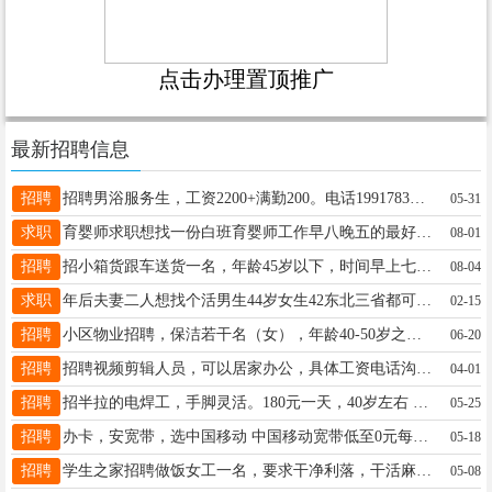
点击办理置顶推广
最新招聘信息
招聘
招聘男浴服务生，工资2200+满勤200。电话19917830099，地址：大医院西50米 金都
05-31
求职
育婴师求职想找一份白班育婴师工作早八晚五的最好小宝，大宝也可以本人工作经验十年了有需要的打电话微信同步15845084711
08-01
招聘
招小箱货跟车送货一名，年龄45岁以下，时间早上七点半到晚上六点左右，联系电话：18614544777
08-04
求职
年后夫妻二人想找个活男生44岁女生42东北三省都可以有用人的老板可以打电话15845531381
02-15
招聘
小区物业招聘，保洁若干名（女），年龄40-50岁之间，另招门卫若干名（男），年龄50-55岁之间，工资面议，联系电话，18045517569
06-20
招聘
招聘视频剪辑人员，可以居家办公，具体工资电话沟通 13717810010
04-01
招聘
招半拉的电焊工，手脚灵活。180元一天，40岁左右 望奎县街里的，有议加微信联系。13163654558
05-25
招聘
办卡，安宽带，选中国移动 中国移动宽带低至0元每月 需要的联系我吧19589648880
05-18
招聘
学生之家招聘做饭女工一名，要求干净利落，干活麻利，服从管理，适合陪读家长，电话15846683056
05-08