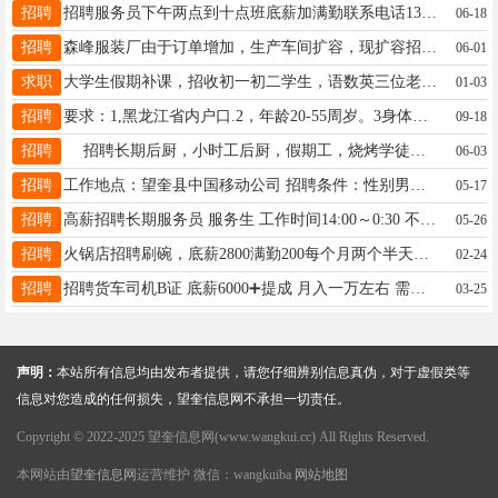
招聘
招聘服务员下午两点到十点班底薪加满勤联系电话13555358887微信同步
06-18
招聘
森峰服装厂由于订单增加，生产车间扩容，现扩容招聘：机台工15人.模板2人，常年订单稳定，不压工资，电话15776021693
06-01
求职
大学生假期补课，招收初一初二学生，语数英三位老师均是师范类学生，联系电话18846439034
01-03
招聘
要求：1,黑龙江省内户口.2，年龄20-55周岁。3身体健康，语言表达流利。4,无逾期。5,每个月有一定收入。有意向电联16604550655微信同步。
09-18
招聘
招聘长期后厨，小时工后厨，假期工，烧烤学徒，13199003355下午两点以后打电
06-03
招聘
工作地点：望奎县中国移动公司 招聘条件：性别男，身体健康，爱岗敬业，无犯罪前科，无不良嗜好。40-55周岁.月薪1300。18846566777-13945532933
05-17
招聘
高薪招聘长期服务员 服务生 工作时间14:00～0:30 不加班 不值班 待遇优 有工作经验，有责任心，长期稳定者优先录用 ，下午1点后联系，电话：15304559963
05-26
招聘
火锅店招聘刷碗，底薪2800满勤200每个月两个半天休息，不休息一个班补五十，服务员，底薪4000满勤200，每个月四个半天休息，值班上对班，联系电话18346453949
02-24
招聘
招聘货车司机B证 底薪6000➕提成 月入一万左右 需体力劳动 能劳者多得 招聘车队队长薪资面议 联系电话☎:19845378777
03-25
声明：
本站所有信息均由发布者提供，请您仔细辨别信息真伪，对于虚假类等
信息对您造成的任何损失，望奎信息网不承担一切责任。
Copyright © 2022-2025 望奎信息网(www.wangkui.cc) All Rights Reserved.
本网站由
望奎信息网
运营维护 微信：wangkuiba
网站地图