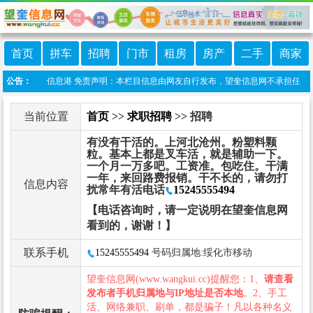
首页
拼车
招聘
门市
租房
房产
二手
商家
小程序:望奎信息港 免责声明：本栏目信息由网友自行发布，望奎信息网不承担任何责任！
公告：
当前位置
首页
>>
求职招聘
>> 招聘
有没有干活的。上河北沧州。粉塑料颗
粒。基本上都是叉车活，就是辅助一下。
一个月一万多吧。工资准。包吃住。干满
一年，来回路费报销。干不长的，请勿打
信息内容
扰常年有活电话
15245555494
【电话咨询时，请一定说明在望奎信息网
看到的，谢谢！】
联系手机
15245555494
号码归属地:绥化市移动
望奎信息网(www.wangkui.cc)提醒您：1、
请查看
发布者手机归属地与IP地址是否本地
。2、手工
活、网络兼职、刷单，都是骗子！凡以各种名义