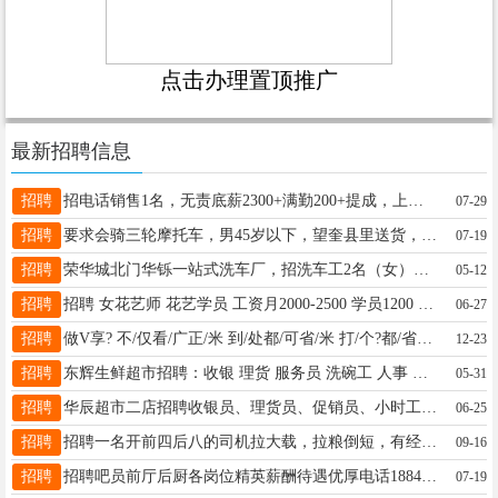
点击办理置顶推广
最新招聘信息
招聘
招电话销售1名，无责底薪2300+满勤200+提成，上不封顶； 工作时间 ：双休法定假日休息、早八点晚五点，中午休息一个半小时。电话:13199009032
07-29
招聘
要求会骑三轮摩托车，男45岁以下，望奎县里送货，下午1点左右到4，5点左右，非诚勿扰，电话15045557767
07-19
招聘
荣华城北门华铄一站式洗车厂，招洗车工2名（女）无需经验，想干的联系我，电话18904852800
05-12
招聘
招聘 女花艺师 花艺学员 工资月2000-2500 学员1200 每月 30岁以内 两天带薪假 早八晚五点半 中午供饭 地址二百北二路口又见花开 联系电话15326555099
06-27
招聘
做V享? 不/仅看/广正/米 到/处都/可省/米 打/个?都/省不/少 想试试的来微信同步别打电话17717372094
12-23
招聘
东辉生鲜超市招聘：收银 理货 服务员 洗碗工 人事 领导助理 熟食副手 文员 联系电话15636634455
05-31
招聘
华辰超市二店招聘收银员、理货员、促销员、小时工、装卸工，薪资待遇好，有带薪休假，可上保险，有意者可拨打咨询电话: 15765798271 地址:华辰购物广场地下新华辰超市
06-25
招聘
招聘一名开前四后八的司机拉大载，拉粮倒短，有经验的驾驶人，新手不用，月工资9000不管吃，电话17845543322
09-16
招聘
招聘吧员前厅后厨各岗位精英薪酬待遇优厚电话18845828777
07-19