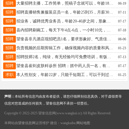
招聘
大量招聘主播，工作简单，照稿子念就可以，年龄18-45岁，女，白班20/小时，晚班27/小时，下播就结账，兼职全职均可，地址北三路一小学斜对面，15846680266微信同步
06-19
招聘
招聘直播销售兼服装店员一名，年龄25到35，月薪3000，要求美商在线，有耐心，机灵有销售经验者优先，☎️微信15665070018
07-11
招聘
招业务，诚聘优秀业务员，年龄20-40岁之间，形象好，气质佳，条理清晰，表达能力强，主营业务酒水饮料，猪肉副产及熟食制品，有经验者优先，待遇优厚，联系电话:13284558233
07-17
招聘
县内招聘刷碗工，每天下午4点-6点，一小时10元，工作三天，日结，联系电话18846597791
07-18
招聘
望奎县非凡酒店现招吧员1名，要求形象好、气质佳、责任心强，有工作经验的优先，我们热情的欢迎您的加入，希望成为我们的一员，联系电话18245568080
08-06
招聘
负责视频的后期剪辑工作，确保视频内容的质量和风格符合公司标准，与团队合作，完成视频项目的编辑和制作任务[职位要求] 薪资面议，联系电话15084664455
01-23
招聘
招聘技师2名，纯绿，有无经验均可免费培训，有饭补，供住，要求女生，保底8000-1.5w，年龄20-35岁，身材苗条，电话同步微信15714556111
07-13
招聘
望奎县崔剑皮肤科诊所 招聘：抓中药人员一名，有无药师证都可以，有经验者优先，电话：13845537767
07-17
求职
本人性别女，年龄22岁，只能干短期工，可以干到过年，有急需人的可以联系我谢谢！电话15846681694
01-25
声明：
本站所有信息均由发布者提供，请您仔细辨别信息真伪，对于虚假类等
信息对您造成的任何损失，望奎信息网不承担一切责任。
Copyright © 2022-2025 望奎信息网(www.wangkui.cc) All Rights Reserved.
本网站由
望奎信息网
运营维护 微信：wangkuiba
网站地图