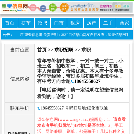
首页
拼车
招聘
门市
租房
房产
二手
商家
线微信小程序:望奎信息港 免责声明：本栏目信息由网友自行发布，望奎信息网不承担任
公告：
当前位置
首页
>>
求职招聘
>> 求职
常年专补初中数学，一对一或一对二，小
班三名。招收初一，初二，初三，初四，
本人亲自带，价格优惠。本人有十多年教
学辅导经验，带过多届初四毕业班学生，
信息内容
有中考方向命题
18645558627
【电话咨询时，请一定说明在望奎信息网
看到的，谢谢！】
联系手机
18645558627
号码归属地:绥化市联通
望奎信息网(www.wangkui.cc)提醒您：1、
请查看
发布者手机归属地与IP地址是否本地
。2、手工
活、网络兼职、刷单，都是骗子！凡以各种名义