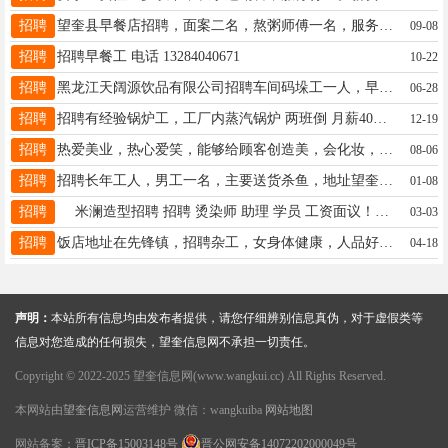
招聘
望奎县早餐店招聘，面案二名，熬粥师傅一名，服务员二名，涮碗工一名，时间，早5点至下午两点，联系电话：17390658171
09-08
招聘
招聘早餐工 电话 13284040671
10-22
招聘
黑龙江天阔源饮品有限公司招聘车间码垛工一人，早七晚五中午供饭，工资3300，加200满勤，联系电话15145536382
06-28
招聘
招聘有经验锅炉工，工厂内蒸汽锅炉 两班倒 月薪4000 有意者 联系电话13384688017
12-19
招聘
热爱美业，热心爱笑，能够给顾客创造美，会化妆，懂护肤，能够主动为顾客护理服务.试用期保底2千，转正带薪休假两天，保底3000+详情面议13163649417
08-06
招聘
招聘长年工人，男工一名，主要送货杀鱼，地址望奎县南三道街鱼市，联系电话15145531313 工资3500-4000
01-08
招聘
米澜造型招聘 招聘 烫染师 助理 学员 工资面议！！活好事少！！！ 供两顿饭！！☎18724361558
03-03
招聘
饭店地址在先锋镇，招聘杂工，女身体健康，人品好，干活干净利索，老板事少，可提供住宿，联系电话13763789875
04-18
声明：
本站所有信息均由发布者提供，请您仔细辨别信息真伪，对于虚假类等
信息对您造成的任何损失，望奎信息网不承担一切责任。
Copyright © 2022-2025 望奎信息网(www.wangkui.cc) All Rights Reserved.
本网站由
望奎信息网
运营维护 微信：wangkuiba
网站地图
网站备案：
晋ICP备15003148号
晋公网安备14072202000049号