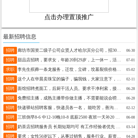
点击办理置顶推广
最新招聘信息
招聘
廊坊市国资二级子公司众贤人才哈尔滨分公司，招30名AI数字内容技术员，30岁以下大专及以上可报，负责AIGC内容创作、新媒体运营与数据标注月薪4-6k五险一金18614530333
06-30
招聘
甜品店招聘，要求女，年龄20到29岁，上一休一，活不累，主要负责接待，微信接单下单，前屋卫生，小甜品打包，半个月班，联系电话17066096666
07-01
求职
李先生殡葬一条龙服务，迁坟，立碑，坟墓裂痕价格合理，结婚，开业，搬家看日子免费联系电话15765799819
05-02
招聘
这个人在华晨卖珠宝的骗子，骗我钱，大家注意下，电话在这里。15145537082
02-11
招聘
面馆招聘煮面工，后厨干活人员。要求干净利索，接受能力强，慢性子勿扰，电话:16744889777
06-28
招聘
免费招主播，成熟主播带你做主播，不需要能说会唠，有人教，有人帮，有人带时间自由，宝妈，兼职人群都可以，绿色平台，健康直播，下播提现， 微信13199399011
06-28
招聘
快递驿站招聘客服，快递员各一名， 能吃苦，善沟通，工资面议，工作时间早八至下午六点，快递员一名早8至送完下班，年后初八上班联系电话16646592882
02-12
招聘
三班倒早8-6 中12-10晚10-8 底薪2500 夜班一天补20 外加提成 搬货 上架捡货处理售后 4天休 试岗3天无工资 20-30之间 私15004555420
06-08
招聘
奶茶店招聘服务员 长期短期均可 有工作经验者优先 13134551002
03-14
招聘
要求：女性50岁以下，从事过销售，服务行业。薪资待遇：工作时间早八晚五，每周单休，四天带薪假。底薪+奖金+技能薪+养老保险+医疗保险。能够长期工作者电联：15046648072
04-28