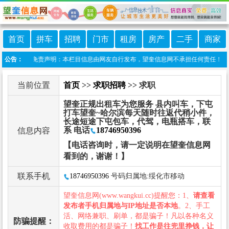
首页
拼车
招聘
门市
租房
房产
二手
商家
望奎信息港 免责声明：本栏目信息由网友自行发布，望奎信息网不承担任何责任！提高警惕
公告：
当前位置
首页
>>
求职招聘
>> 求职
望奎正规出租车为您服务 县内叫车，下屯
打车望奎~哈尔滨每天随时往返代稍小件，
长途短途下屯包车，代驾，电瓶搭车，联
系 电话
18746950396
信息内容
【电话咨询时，请一定说明在望奎信息网
看到的，谢谢！】
联系手机
18746950396
号码归属地:绥化市移动
望奎信息网(www.wangkui.cc)提醒您：1、
请查看
发布者手机归属地与IP地址是否本地
。2、手工
活、网络兼职、刷单，都是骗子！凡以各种名义
防骗提醒：
收取费用的都是骗子！
找工作是往兜里挣钱，让