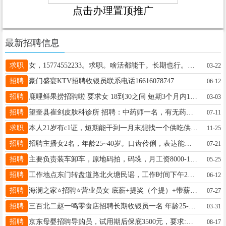
点击办理置顶推广
最新招聘信息
求职
女，15774552233。求职。啥活都能干。长期也行。短期也可以。最好是长白。
03-22
招聘
豪门盛宴KTV招聘收银员联系电话16616078747
06-12
招聘
鹿哩鲜果捞招聘啦 要求女 18到30之间 短期3个月内1800 长期1个月2200➕100满勤 工作时间早9点半到晚10点 联系电话13555343567
03-03
招聘
望奎县崔剑皮肤科诊所 招聘：中药师一名，有无药师证都可以，有经验者优先，价格面议。 招聘:煎药师一名，女性，会做饭者优先，有无经验均可，价格面议。电话：13845537767 ​
07-11
求职
本人21岁有c1证，短期能干到一月末想找一个供吃供住的，啥活都行不太累就行 微信电话同步：15942052513
11-25
招聘
招聘主播女2名，年龄25~40岁。口齿伶俐，表达能力强，形象好。白班每天上午2.5小时，下午2.5小时。月薪结算。直播时长+绩效=工资丰厚。 有意者联系18645531823
07-21
招聘
主要负责装车卸车，原地码拍，码垛，月工资8000-12000包吃住，有叉车辅助，工资可以日结，年龄18-60周岁，身体健康，能吃苦耐劳，无不良嗜好13512814104徐队长
05-25
招聘
工作地点东门转盘道路北火塘民谣，工作时间下午2点到晚上12点左右，管吃，也有地方住 有工作经验优先，一个月俩天假期，有瓶盖提成，酒水提成 微信同步17145585555 非诚勿扰
06-12
招聘
海澜之家⭐招聘⭐营业员女 底薪+提奖（个提）+带薪休假 4天 每天工作7.5个小时 法定假日三薪 ，30周岁以内，已婚已育优先，有无经验均可，电话:19289730851
07-27
招聘
三百北二赵一鸣零食店招聘长期收银员一名 年龄25-40之间，能吃苦耐劳，服从管理，月薪2800+200 两班倒早8晚6，下午13点到晚上11点短期勿扰18820926884
03-31
招聘
京东母婴招聘导购员，试用期后保底3500元，要求:女性，22-40周岁，有销售经验，待人礼貌热情！应聘电话16645512278
08-17