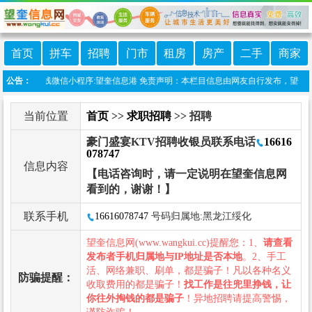
首页
拼车
招聘
门市
租房
房产
二手
商家
公告：
本站上线微信小程序:望奎信息港 免责声明：本栏目信息由网友自行发布，望奎信息
当前位置
首页
>>
求职招聘
>> 招聘
豪门盛宴KTV招聘收银员联系电话
16616
078747
信息内容
【电话咨询时，请一定说明在望奎信息网
看到的，谢谢！】
联系手机
16616078747
号码归属地:黑龙江绥化
望奎信息网(www.wangkui.cc)提醒您：1、
请查看
发布者手机归属地与IP地址是否本地
。2、手工
活、网络兼职、刷单，都是骗子！凡以各种名义
防骗提醒：
收取费用的都是骗子！
找工作是往兜里挣钱，让
你往外掏钱的都是骗子
！异地招聘请提高警惕，