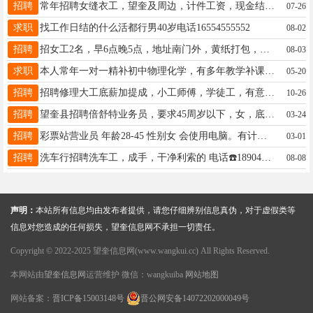
招聘
常年招聘女缝衣工，望奎及周边，计件工资，现金结账，时间自由，可拿家里做，送货上门，电话15246569622
07-26
求职
找工作日结的什么活都行男40岁电话16554555552
08-02
招聘
招女工2名，早6点晚5点，地址南门外，黄纸打包，计件，电话13555343976
08-03
求职
本人常年一对一精补初中物理化学，有多年教学补课经验，精准把握中考命题去向！☎️13351155615
05-20
招聘
招聘修理大工底薪加提成，小工师傅，学徒工，有意者电话13766768085，15046649993
10-26
招聘
望奎县招聘倍舒特业务员，要求45周岁以下，女，底薪2千+绩效2千+提成+养老保险，月休2天，能长期工作的联系，电话18646896627
03-24
招聘
彩票站营业员 年龄28-45 性别女 会使用电脑。有计算能力，工作时间早8:30-下午6:00 薪资2500+提成。电话13352553197
03-01
招聘
洗车行招聘洗车工，成手，干净利索的 电话☎️18904812587
08-08
声明：
本站所有信息均由发布者提供，请您仔细辨别信息真伪，对于虚假类等
信息对您造成的任何损失，望奎信息网不承担一切责任。
Copyright © 2022-2025 望奎信息网(www.wangkui.cc) All Rights Reserved.
本网站由
望奎信息网
运营维护 微信：wangkuiba
网站地图
网站备案：
晋ICP备15003148号
晋公网安备14072202000049号