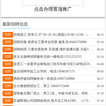
点击办理置顶推广
最新招聘信息
招聘
招煮面工 炸串工 07:30~20.30 (煮面)/10:00~23:00 （成手4000+）15:00~23:00 年龄30到50电话15045538388
06-15
招聘
招聘切墩 厨房女工要求会切菜 服务员18445576000
07-24
招聘
招聘助理 只要负责抢单 开直播 维护直播问题 月薪3500位置望奎县经济开发区数智谷联系电话15145724813 早9晚9 或者晚9早9
06-26
招聘
老太太烧烤招聘服务员就一楼电话13351255533
05-24
招聘
送货工一名要求会骑电动三轮车年龄30至55岁电话18945538537
05-08
招聘
饭店招聘学徒工认学的，电话15046587171
06-03
招聘
烤肉拌饭招聘服务员一名电话19997558988
06-27
招聘
古火肴烧饼招女工，男工 18045572600
02-18
招聘
望奎敏五鹅厂招人：男工2名，年龄50岁左右，供吃供住，伙食好待遇好，工作轻松简单，厂里工人多一点不累。老板事少，人还大方，工资4000，联系电话15945551389
07-18
招聘
百威啤酒公司招聘促销员 每天仅工作4小时。（17:00-21:00） ????工资:底薪2000起➕销售提成 ????️工作日期:每周休息一天 ☀︎工作内容:售卖百威啤酒 工作地点:望奎县 ????要求: 女生，年龄满21-38周岁。身高160CM以上身材匀称。热爱销售，执行力强。
07-16