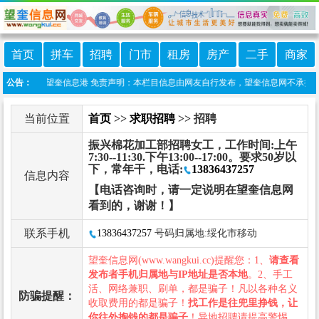
首页
拼车
招聘
门市
租房
房产
二手
商家
信小程序:望奎信息港 免责声明：本栏目信息由网友自行发布，望奎信息网不承担任何责
公告：
当前位置
首页
>>
求职招聘
>> 招聘
振兴棉花加工部招聘女工，工作时间:上午
7:30--11:30.下午13:00--17:00。要求50岁以
下，常年干，电话:
13836437257
信息内容
【电话咨询时，请一定说明在望奎信息网
看到的，谢谢！】
联系手机
13836437257
号码归属地:绥化市移动
望奎信息网(www.wangkui.cc)提醒您：1、
请查看
发布者手机归属地与IP地址是否本地
。2、手工
活、网络兼职、刷单，都是骗子！凡以各种名义
防骗提醒：
收取费用的都是骗子！
找工作是往兜里挣钱，让
你往外掏钱的都是骗子
！异地招聘请提高警惕，