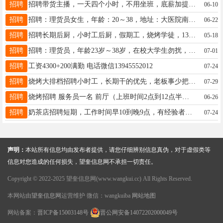
招聘
招聘带货主播，一天四个小时，不用坐班，底薪加提成，联系电话13224654366
06-10
招聘
招聘：理货员女生，年龄：20～38，地址：大医院南三好想来。电话：18944558862
06-22
招聘
招聘长期后厨，小时工后厨，假期工，烧烤学徒，13199003355下午两点以后打电话
05-18
招聘
招聘：理货员，年龄23岁～38岁，在校大学生勿扰，暑假工勿扰，短期勿扰。要求：吃苦耐劳，长期。地址：大医院南三好想来。电话：18944558862
07-01
招聘
工资4300+200满勤 电话微信13945552012
07-24
招聘
烧烤大排档招聘小时工，长期干的优先，老板事少把自己的活干好就行了，10块钱一个小时，联系电话；15845533001，白天9点以后随时可以打电话
07-29
招聘
烧烤招聘 服务员一名 前厅（上班时间2点到12点半） ☎:15546557763（微信同步）
06-26
招聘
奶茶店招聘短期，工作时间早10到晚9点，有经验者优先，电话18145559166
07-24
声明：
本站所有信息均由发布者提供，请您仔细辨别信息真伪，对于虚假类等
信息对您造成的任何损失，望奎信息网不承担一切责任。
Copyright © 2022-2025 望奎信息网(www.wangkui.cc) All Rights Reserved.
本网站由
望奎信息网
运营维护 微信：wangkuiba
网站地图
网站备案：
晋ICP备15003148号
晋公网安备14072202000049号