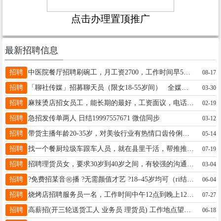
点击办理置顶推广
最新招聘信息
招聘
中医院餐厅招聘刷碗工，月工资2700，工作时间早5到晚7，早8到晚7，中午晚上供两顿饭，活不累，要求长期，联系电话:17504558589
08-17
招聘
「聊社传媒」招募聊天员（限女18-55岁间） 全媒体投放，绿色互动聊天，简单轻松居家可做，无需要任何费用， 电话☎️：18246037338
03-30
招聘
麻辣烫店招女员工，能长期的最好，工资面议，电话15845080375
02-19
招聘
急招发传单两人 日结19997557671 微信同步
03-12
招聘
带货主播年龄20-35岁，对美妆行业有热情口齿伶俐，学习能力较强薪资3000底薪➕200满勤➕提成， 每天工作5小时左右 每月休息2天电话微信18182750336
05-14
招聘
找一个餐厨垃圾车跟车人员，就在县里干活，帮推推垃圾桶，工作简单不累，时间7.30到4点左右，中午有休息时间，月工资2000，电话15590997570
07-19
招聘
招聘理货员女，要求30岁到40岁之间，有较强的沟通能力，ying yg工作时间第一天早8点到晚8点，第二天早点到晚10点，工资2600➕满勤200➕奖金，电话13904555309
03-04
招聘
?免费招某音㊗️播 ?无需颜值才艺 ?18–45岁均可（ri结工资） ?一部手机在家创业 ?时间自由，b妈/jian职全职均可 ✅纯绿色健康直? 18561263668
06-04
招聘
烧烤店招聘服务员一名，工作时间中午12点到晚上12点，每个月有带薪休息4个半天。电话☎15904639209
07-27
招聘
高薪招(开三轮送货工人 业务员 理货员) 工作地点望奎县 18846578866
06-18