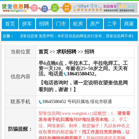
首页
拼车
招聘
门市
租房
房产
二手
商家
信小程序:望奎信息港 免责声明：本栏目信息由网友自行发布，望奎信息网不承担任何责
公告：
当前位置
首页
>>
求职招聘
>> 招聘
早6点晚6点，半拉木工。半拉电焊工。工
资一天120。年龄在25~50岁之间。天天有
活。电话是
18645580452
。
信息内容
【电话咨询时，请一定说明在望奎信息网
看到的，谢谢！】
联系手机
18645580452
号码归属地:绥化市联通
望奎信息网(www.wangkui.cc)提醒您：1、
请查看
发布者手机归属地与IP地址是否本地
。2、手工
活、网络兼职、刷单，都是骗子！凡以各种名义
防骗提醒：
收取费用的都是骗子！
找工作是往兜里挣钱，让
你往外掏钱的都是骗子
！异地招聘请提高警惕，