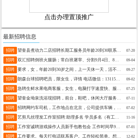
点击办理置顶推广
最新招聘信息
招聘
望奎县煮动力二店招聘长期工服务员年龄20到30联系电话15567878123
07-20
招聘
双汇招聘倒班火腿肠；常白班屠宰、分割9月4日、8日上午9点面试，详咨询13045286820（微信）工资3000-7000元年龄18-49周岁；15-20号发工资
09-04
招聘
要求，女，年龄20到30岁之间，上一天休一天，活不累，招聘长期，联系电话17036647777，18746952116
09-27
招聘
朗森台球招聘吧员，限女生，详情 电话微信：13115659777
09-02
招聘
急聘生鲜水果电商客服，女生，电脑打字速度快、服务意识强，能耐心处理客诉，有客服经验优先，适应早晚班，薪资2000+，月休1天，联系方式:18745579755微信同号
07-25
招聘
望奎金坳泉洗浴现招聘，前台，鞋吧，休闲大厅服务员，小项技师，房嫂。电话:19108605555
07-11
招聘
招聘网约车司机，工作地点在北京，公司提供车辆，供吃住，提供被褥，底薪四千，综合工资加提成八千到一万，工作满60天，报销路费上限500，有想法的联系:15645558884（微信同步
07-02
招聘
艺剪凡丝理发工作室招聘:助理多名 学员多名（有工资） 老板人好 事少 只要你认真学 包教包会 供饭 地址在: 四小学东一百米 艺剪凡丝理发店。☎️ 16645625559 V同步
11-16
招聘
工作室诚聘游戏操作人员新手包教包会 工作时间早9晚9非兼职长期稳定 工资:3000_10000底薪+提成(无封顶)多劳多得 短期工勿扰 16629617700 干就完了
07-01
招聘
工作要求。每天打电话联系客户。工作轻松简单。想赚外快的可以来。联系电话18645565087
12-02