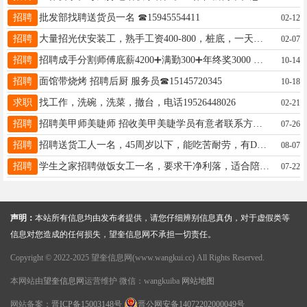
招聘
批发部找聘送货员一名 ☎15945554411
02-12
招聘
大量招光伏安装工，熟手工资400-800，桩底，一天就是拧螺丝，活在大庆，要出来干活的联系15246528638
02-07
招聘
招聘成手分割师傅底薪4200➕满勤300➕年终奖3000 招男工分割 不会可教 底薪3500➕满勤200➕年终奖3000 （不招短工）☎️18346451393
10-14
招聘
面馆带烧烤 招聘后厨 服务员☎15145720345
10-18
求职
找工作，洗碗，洗菜，撤台，电话19526448026
02-21
招聘
招聘美甲师美睫师 招收美甲美睫学员有意者联系方式 电话微信同步18645557322
07-26
招聘
招聘送货工人一名，45周岁以下，能吃苦耐劳，有D证优先，13304557708
08-07
招聘
学生之家招聘做饭女工一名，要求干净利落，适合陪读家长，电话15846683056
07-22
声明：
本站所有信息均由发布者提供，请您仔细辨别信息真伪，对于虚假类等
信息对您造成的任何损失，望奎信息网不承担一切责任。
Copyright © 2022-2025 望奎信息网(www.wangkui.cc) All Rights Reserved.
本网站由
望奎信息网
运营维护 微信：wangkuiba
网站地图
网站备案：
晋ICP备15003148号
晋公网安备14072202000049号