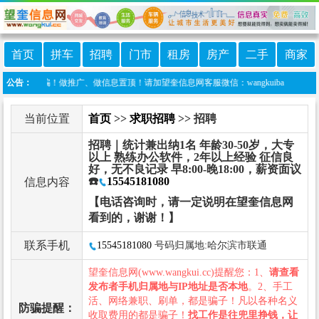
首页
拼车
招聘
门市
租房
房产
二手
商家
防诈骗！做推广、做信息置顶！请加望奎信息网客服微信：wangkuiba
公告：
当前位置
首页
>>
求职招聘
>> 招聘
招聘｜统计兼出纳1名 年龄30-50岁，大专
以上 熟练办公软件，2年以上经验 征信良
好，无不良记录 早8:00-晚18:00，薪资面议
☎️
15545181080
信息内容
【电话咨询时，请一定说明在望奎信息网
看到的，谢谢！】
联系手机
15545181080
号码归属地:哈尔滨市联通
望奎信息网(www.wangkui.cc)提醒您：1、
请查看
发布者手机归属地与IP地址是否本地
。2、手工
活、网络兼职、刷单，都是骗子！凡以各种名义
防骗提醒：
收取费用的都是骗子！
找工作是往兜里挣钱，让