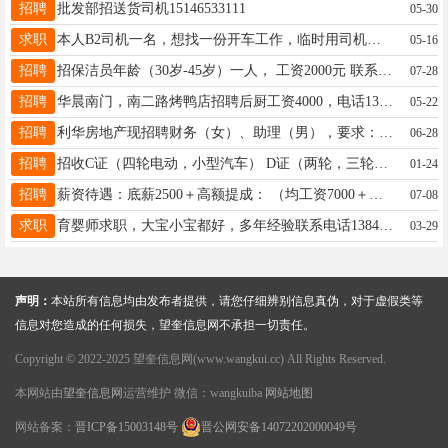
招聘
批发部招送货司机15146533111
05-30
求职
本人B2司机一名，想找一份开车工作，临时用司机或长期的可以打电话联系15845556600
05-16
招聘
招保洁员年龄（30岁-45岁）一人， 工资2000元 联系电话15776029528
07-28
招聘
华晨南门，南二路烤鸭店招聘后厨工资4000，电话13329458933
05-22
招聘
利华房地产现招聘财务（女）、助理（男），要求：25-35岁，大专及以上学历，财经相关专业，有工作经验。薪资面议，联系电话：13351359335，微信同步。
06-28
招聘
招收C证（四轮电动，小型汽车） D证（两轮，三轮电动，燃油摩托） 另招收酒驾扣12分 过期没换证恢复考试等 咨询电话:13763763472（微信同步）
01-24
招聘
薪资待遇：底薪2500＋高额提成： （均工资7000＋上五休二！（还有跳 点提成＋底薪）正常节假日休息！不加 班！!! 以上岗位接受无经验者 16646585943（包教包会）
07-08
求职
育婴师求职，大宝小宝都好，多年经验联系电话13845544680
03-29
声明：
本站所有信息均由发布者提供，请您仔细辨别信息真伪，对于虚假类等
信息对您造成的任何损失，望奎信息网不承担一切责任。
Copyright © 2022-2025 望奎信息网(www.wangkui.cc) All Rights Reserved.
本网站由
望奎信息网
运营维护 微信：wangkuiba
网站地图
网站备案：
晋ICP备15003148号
晋公网安备14072202000049号