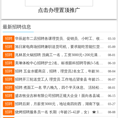
点击办理置顶推广
最新招聘信息
招聘
华辰超市二店招聘各课理货员、促销员、小时工、收银员、保洁员、装卸工，薪资待遇好，有带薪休假，可上保险，有意者可拨打咨询电话:13274554411
03-10
招聘
旭日家电商场招聘兼职送货司机，要求能吃苦能扛货，有活就干没活在家待着，大多数是下午干活，电话13763763456
05-09
招聘
兆林居火锅招聘 洗碗工一名，工资3000元+200元满勤➕四个半天休息 洗碗小时工一名:18:00-21:00，13元/时 联系电话17845545050
08-01
招聘
美琳体检中心招聘护士2名。标准眼科招聘导购3-5名 ，年龄40岁以内。晚班两名，晚五点半到八点，电话:18845528777
06-10
招聘
招聘 五金水暖商店，招聘，理货员2名女工，年龄30－45岁左右，有责任心，能长期工作，电话18645502016
08-04
招聘
招聘开三轮送货工人 理货员 工作地点望奎县 年龄25至48岁 电话 18846578866
06-07
招聘
招聘:煮面工一名 早八晚九，四个半天休息。 活轻松好干，不会的有人带（不用和面压饼） 联系电话:17374756362微信同步
08-01
招聘
盛农牧业吉林有限公司招聘正规大企业！面向各县城招聘地销销售精英无责底薪3000每日补助300元任务达标月入14000五险一金齐全，社保待遇优厚电话:15143081178郭经理
06-15
招聘
招聘后厨，月薪资3000元，地址南四街西，湖南下饭菜，电话，15046648016
03-27
招聘
烧烤招聘服务员一名 长期（年龄25-42岁，女） ☎:15774551588
08-08