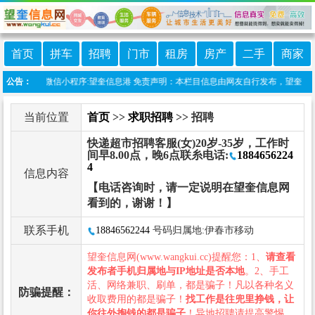
首页
拼车
招聘
门市
租房
房产
二手
商家
本站上线微信小程序:望奎信息港 免责声明：本栏目信息由网友自行发布，望奎信息网
公告：
当前位置
首页
>>
求职招聘
>> 招聘
快递超市招聘客服(女)20岁-35岁，工作时
间早8.00点，晚6点联糸电话:
1884656224
4
信息内容
【电话咨询时，请一定说明在望奎信息网
看到的，谢谢！】
联系手机
18846562244
号码归属地:伊春市移动
望奎信息网(www.wangkui.cc)提醒您：1、
请查看
发布者手机归属地与IP地址是否本地
。2、手工
活、网络兼职、刷单，都是骗子！凡以各种名义
防骗提醒：
收取费用的都是骗子！
找工作是往兜里挣钱，让
你往外掏钱的都是骗子
！异地招聘请提高警惕，