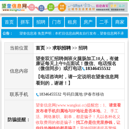
首页
拼车
招聘
门市
租房
房产
二手
商家
微信小程序:望奎信息港 免责声明：本栏目信息由网友自行发布，望奎信息网不承担任何
公告：
当前位置
首页
>>
求职招聘
>> 招聘
望奎双汇招聘倒班火腿肠加工10人，有健
康证每天上午9点面试！微信、电话报名
（微信同步）或打电话
18346455532
信息内容
【电话咨询时，请一定说明在望奎信息网
看到的，谢谢！】
联系手机
18346455532
号码归属地:伊春市移动
望奎信息网(www.wangkui.cc)提醒您：1、
请查看
发布者手机归属地与IP地址是否本地
。2、手工
活、网络兼职、刷单，都是骗子！凡以各种名义
防骗提醒：
收取费用的都是骗子！
找工作是往兜里挣钱，让
你往外掏钱的都是骗子
！异地招聘请提高警惕，