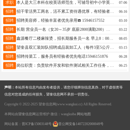
求职
本人是大三本科在校英语师范生，可辅导初中小学英语薄弱的学生，小学的数学语文也可以辅导，暑假可辅导小学生完成作业，家教或机构辅导，价格可议，有意者请加微信:18814762600
07-06
招聘
招干零活男工两名，活不累工资待遇优厚，有经验者优先，15765221108
06-16
招聘
招聘美容师，经验丰富者优先录用☎️ 15946157552
03-10
招聘
长期 营业员一名（女20～35岁 底薪2800满勤200）晚班小时工一名 一小时10元 面包师一名 裱花学员两名 详情咨询：15345561111
03-22
招聘
鑫源餐厅二楼麻辣烫，招长期服务员一名 早上8：00～下午15：00，中午饭口勿扰 工作轻松好上手 ，活不累易操作 联系电话：13796549108
08-05
招聘
望奎县双汇装卸队招聘成品装卸工人（每件3至5公斤左右）记件工资，工资日结，每天工资在200—400元左右，多劳多得，免费住宿，联系电话18944556159（微信同步）
03-15
招聘
招聘传菜工，服务员有经验者优先电话15946151876
06-28
招聘
岗位职责：负责软件开发和软件测试相关工作任务，操作流程简单，无需经验即可快速上手。 任职要求：上手容易，平均每日约150元，多劳多得。线上自由工作，想做就做，临时或者长期都可以 加入方式 添加QQ群：7 9 9 4 9 8 8 8 1
06-25
声明：
本站所有信息均由发布者提供，请您仔细辨别信息真伪，对于虚假类等
信息对您造成的任何损失，望奎信息网不承担一切责任。
Copyright © 2022-2025 望奎信息网(www.wangkui.cc) All Rights Reserved.
本网站由
望奎信息网
运营维护 微信：wangkuiba
网站地图
网站备案：
晋ICP备15003148号
晋公网安备14072202000049号