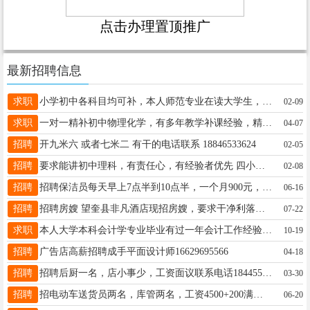
点击办理置顶推广
最新招聘信息
求职
小学初中各科目均可补，本人师范专业在读大学生，有丰富家教经验，寒暑假均在补课机构教学，价格合理效果显著。有意请联系15765794344
02-09
求职
一对一精补初中物理化学，有多年教学补课经验，精准把握中考命题去向！☎️13651155615
04-07
招聘
开九米六 或者七米二 有干的电话联系 18846533624
02-05
招聘
要求能讲初中理科，有责任心，有经验者优先 四小学附近 15246556615
02-08
招聘
招聘保洁员每天早上7点半到10点半，一个月900元，主要就是拖地，打扫老年公寓室内和走廊的卫生，干过保洁的优先，适合陪读人员，长期或者短期合作。电话16645633143
06-16
招聘
招聘房嫂 望奎县非凡酒店现招房嫂，要求干净利落，踏实肯干，责任心强，有工作经验的优先，年龄40-50岁，我们热情的欢迎您的加入，希望成为我们的一员，联系电话13763747863
07-22
求职
本人大学本科会计学专业毕业有过一年会计工作经验熟练使用财务软件Excel表格想找一份会计相关工作 电话：17706616264（微信同步）家在望奎县里
10-19
招聘
广告店高薪招聘成手平面设计师16629695566
04-18
招聘
招聘后厨一名，店小事少，工资面议联系电话18445534561
03-30
招聘
招电动车送货员两名，库管两名，工资4500+200满勤，想找稳定工作的来电咨询15846682706
06-20