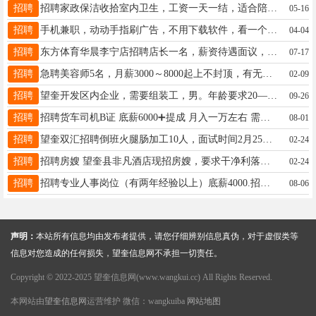
招聘
招聘家政保洁收拾室内卫生，工资一天一结，适合陪读，有能干活的联系我13845558624
05-16
招聘
手机兼职，动动手指刷广告，不用下载软件，看一个广告一块钱，日结工资，多劳多得随时随地用手机操作。零门槛，简单易上手，业余时间就能做！全程无任何费用添加我微信:15793721398
04-04
招聘
东方体育华晨李宁店招聘店长一名，薪资待遇面议，电话13349359555
07-17
招聘
急聘美容师5名，月薪3000～8000起上不封顶，有无经验均可，免费教50多种技术，时间自由，周六周日可以休息！13349451511
02-09
招聘
望奎开发区内企业，需要组装工，男。年龄要求20—55岁之间，工作时间。早8:00~晚5:00。中午工作餐，工资面议，联系电话。15793720708（刘先生）
09-26
招聘
招聘货车司机B证 底薪6000➕提成 月入一万左右 需体力劳动 能劳者多得 招聘车队队长薪资面议 联系电话☎:19845378777
08-01
招聘
望奎双汇招聘倒班火腿肠加工10人，面试时间2月25日上午9点！ 可扫码报名或微信、电话报名（微信同步）或打电话18346455532
02-24
招聘
招聘房嫂 望奎县非凡酒店现招房嫂，要求干净利落，踏实肯干，责任心强，有工作经验的优先，年龄40-50岁，我们热情的欢迎您的加入，希望成为我们的一员，联系电话13763747863
02-24
招聘
招聘专业人事岗位（有两年经验以上）底薪4000.招聘店长，采购.文员，出纳，接单员，分拣员，收银员，理货员，业务员，送货司机，联系电话15636634455
08-06
声明：
本站所有信息均由发布者提供，请您仔细辨别信息真伪，对于虚假类等
信息对您造成的任何损失，望奎信息网不承担一切责任。
Copyright © 2022-2025 望奎信息网(www.wangkui.cc) All Rights Reserved.
本网站由
望奎信息网
运营维护 微信：wangkuiba
网站地图