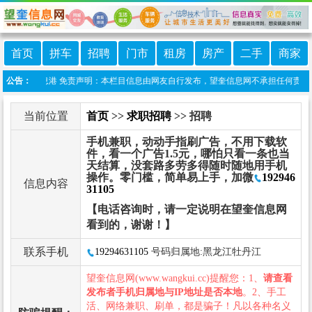
首页
拼车
招聘
门市
租房
房产
二手
商家
序:望奎信息港 免责声明：本栏目信息由网友自行发布，望奎信息网不承担任何责任！提高
公告：
当前位置
首页
>>
求职招聘
>> 招聘
手机兼职，动动手指刷广告，不用下载软
件，看一个广告1.5元，哪怕只看一条也当
天结算，没套路多劳多得随时随地用手机
操作。零门槛，简单易上手，加微
192946
信息内容
31105
【电话咨询时，请一定说明在望奎信息网
看到的，谢谢！】
联系手机
19294631105
号码归属地:黑龙江牡丹江
望奎信息网(www.wangkui.cc)提醒您：1、
请查看
发布者手机归属地与IP地址是否本地
。2、手工
活、网络兼职、刷单，都是骗子！凡以各种名义