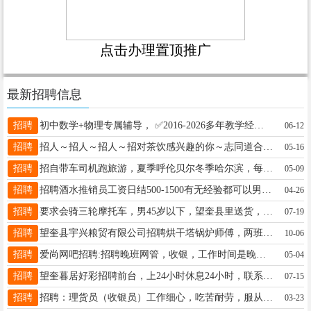
点击办理置顶推广
最新招聘信息
招聘
初中数学+物理专属辅导， ✅2016-2026多年教学经验 ✅ 覆盖初一至初四全阶段 ✅小班教学/一对一/一对二 电话13836426563（微信同步）
06-12
招聘
招人～招人～招人～招对茶饮感兴趣的你～志同道合的你～踏实能干的你～? 长期优先年龄18～35周岁，待遇优厚 欢迎加入甜啦啦鲜果茶☎️18845525222 （微信同步
05-16
招聘
招自带车司机跑旅游，夏季呼伦贝尔冬季哈尔滨，每天负责带游客游玩，踏实肯干月薪过万，15246739072
05-09
招聘
招聘酒水推销员工资日结500-1500有无经验都可以男士勿扰 电话微信同步 电话：13845537131
04-26
招聘
要求会骑三轮摩托车，男45岁以下，望奎县里送货，下午1点左右到4，5点左右，非诚勿扰，电话15045557767
07-19
招聘
望奎县宇兴粮贸有限公司招聘烘干塔锅炉师傅，两班倒，活不累，按天计算工资，到月就结算工资，不压工资，烘粮期能干五六个月，要求六十岁以下，身体健康，踏实肯干，18724371333
10-06
招聘
爱尚网吧招聘:招聘晚班网管，收银，工作时间是晚七点到早七点，工资2200满勤200， 联系电话16604556665
05-04
招聘
望奎暮居好彩招聘前台，上24小时休息24小时，联系电话，15645558668，短期勿扰
07-15
招聘
招聘：理货员（收银员）工作细心，吃苦耐劳，服从管理。年龄20至38岁，地址：大医院南三。电话：18944558862
03-23