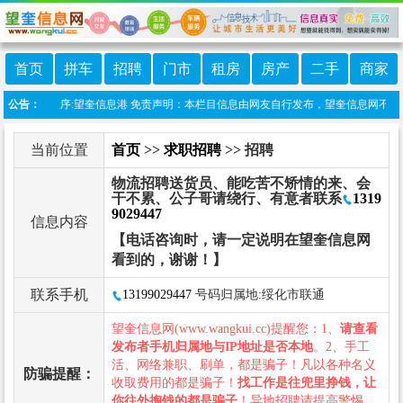
首页
拼车
招聘
门市
租房
房产
二手
商家
线微信小程序:望奎信息港 免责声明：本栏目信息由网友自行发布，望奎信息网不承担任
公告：
当前位置
首页
>>
求职招聘
>> 招聘
物流招聘送货员、能吃苦不矫情的来、会
干不累、公子哥请绕行、有意者联系
1319
9029447
信息内容
【电话咨询时，请一定说明在望奎信息网
看到的，谢谢！】
联系手机
13199029447
号码归属地:绥化市联通
望奎信息网(www.wangkui.cc)提醒您：1、
请查看
发布者手机归属地与IP地址是否本地
。2、手工
活、网络兼职、刷单，都是骗子！凡以各种名义
防骗提醒：
收取费用的都是骗子！
找工作是往兜里挣钱，让
你往外掏钱的都是骗子
！异地招聘请提高警惕，