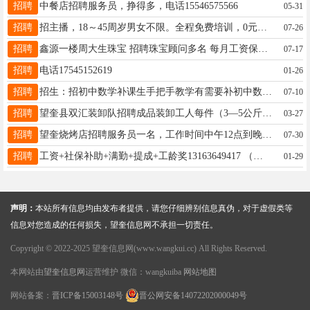
招聘
中餐店招聘服务员，挣得多，电话15546575566
05-31
招聘
招主播，18～45周岁男女不限。全程免费培训，0元入职！在家开播，时间自己选择。全程陪跑专人教授，一站式服务，入职后我带你，家住望奎，有意者可面谈；陈女士16646554775
07-26
招聘
鑫源一楼周大生珠宝 招聘珠宝顾问多名 每月工资保底3800元！上不封顶！ 带薪假2天➕节假日福利➕晋升空间➕免费学习 电话:15546571035
07-17
招聘
电话17545152619
01-26
招聘
招生：招初中数学补课生手把手教学有需要补初中数学的联系我电话微信同步15946157373
07-10
招聘
望奎县双汇装卸队招聘成品装卸工人每件（3—5公斤左右）记件工资，工资日结，每天工资200至400左右，多劳多得，电话，微信18944556159
03-27
招聘
望奎烧烤店招聘服务员一名，工作时间中午12点到晚上12点，每个月有带薪休息4个半天。电话☎15904639209
07-30
招聘
工资+社保补助+满勤+提成+工龄奖13163649417 （试用期2000元，转正3000上不封顶）正式员工带薪休息两天，一班8:00-16:30，二班早10点-19:30详情面试
01-29
声明：
本站所有信息均由发布者提供，请您仔细辨别信息真伪，对于虚假类等
信息对您造成的任何损失，望奎信息网不承担一切责任。
Copyright © 2022-2025 望奎信息网(www.wangkui.cc) All Rights Reserved.
本网站由
望奎信息网
运营维护 微信：wangkuiba
网站地图
网站备案：
晋ICP备15003148号
晋公网安备14072202000049号