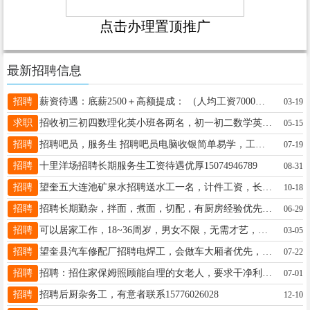
点击办理置顶推广
最新招聘信息
招聘
薪资待遇：底薪2500＋高额提成： （人均工资7000＋上五休二！（还有 跳点提成＋底薪）正常节假日休息！不加班！!! 以上岗位接受无经验者16646585943（包教包会）
03-19
求职
招收初三初四数理化英小班各两名，初一初二数学英语小班各四名学生，周一到周五晚上辅导作业，讲知识点刷题背课，周六周日补数理化英全科，也可一对一，本人代课18746568796
05-15
招聘
招聘吧员，服务生 招聘吧员电脑收银简单易学，工资2400+满勤+提成。上24休24。招聘看池工 工资2200+满勤+提成。电话19917830099，地址：大医院西金都
07-19
招聘
十里洋场招聘长期服务生工资待遇优厚15074946789
08-31
招聘
望奎五大连池矿泉水招聘送水工一名，计件工资，长期的，有经验者优先，联系方式15774551866
10-18
招聘
招聘长期勤杂，拌面，煮面，切配，有厨房经验优先身体健康责任心强沟通能力强，年龄52岁以下，做五休二，管吃管住，法定节假日休息，地址浙江杭州，电微同步19521422622
06-29
招聘
可以居家工作，18~36周岁，男女不限，无需才艺，无需露脸，全程有人教，有人带，月综合工资在1万左右，绝对真实靠谱，不收任何费用，有手机声卡就行 电话15794825334
03-05
招聘
望奎县汽车修配厂招聘电焊工，会做车大厢者优先，工资高于同行业有意者联系电话13674555351非诚勿扰
07-22
招聘
招聘：招住家保姆照顾能自理的女老人，要求干净利落，有责任心，电话☎️ 15845081337
07-01
招聘
招聘后厨杂务工，有意者联系15776026028
12-10