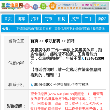
首页
拼车
招聘
门市
租房
房产
二手
商家
 免责声明：本栏目信息由网友自行发布，望奎信息网不承担任何责任！提高警惕，谨防诈骗
公告：
当前位置
首页
>>
求职招聘
>> 招聘
美容美体师 工作一年以上美容美体师，踏
实性格好，能吃苦不怕累，工资看能力
面，公主病的绕行，年龄不限
1834645990
0
信息内容
【电话咨询时，请一定说明在望奎信息网
看到的，谢谢！】
联系手机
18346459900
号码归属地:伊春市移动
望奎信息网(www.wangkui.cc)提醒您：1、
请查看
发布者手机归属地与IP地址是否本地
。2、手工
活、网络兼职、刷单，都是骗子！凡以各种名义
防骗提醒：
收取费用的都是骗子！
找工作是往兜里挣钱，让