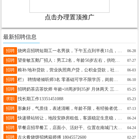
点击办理置顶推广
最新招聘信息
招聘
烧烤店招聘短期工一名男孩，下午五点到半夜11点，一天50，联系方式15776026020
06-28
招聘
望奎敏五鹅厂招人：男工2名，年龄50岁左右，供吃供住，伙食好待遇好，工作轻松简单，厂里工人多一点不累。老板事少，人还大方，工资4000，联系电话￼15945551389
07-27
招聘
粮补/地补贷款，营业执照商户贷，公积金贷款，社保贷，全款车贷款，贷款车二次贷款。寿险保单贷款，贷款房二次贷款，养殖贷，符合任意一项皆可与我联系。☎️ 15145724568
06-03
招聘
栏） 聘情绪倾听师3名.零基础可学不限学历，岗前培训，要求25～54岁，有耐心、善于倾听开导、处理情感问题，全职、居家宝妈优先时间自由，付出时间月入过万15045626756
06-10
招聘
招聘奶茶店茶饮师 年龄•18周岁到35岁 月休两天 三天试用期 薪资面议（非诚勿扰！） ☎️•18745571236（微信同步）
05-25
求职
找长期工作13351451088
05-23
招聘
形象好，气质佳，表述清晰，年龄不限，有经验者优先，工资面议，联系电话15545551119
07-13
招聘
快递驿站转让，地段安静房租低，客源稳定生意稳，设备齐全直接营业。 不用熬夜费心日常打理轻松，靠谱稳当小生意，有意者直接到店面谈！联系电话13359929316
06-24
招聘
早餐店招早餐工，店面小、活好干、位置在南城门大龙商贸城附近，要求干净利索，年龄50左右岁，身体健康，家住附近的优先。工资面议。 电话：13555339443
04-24
招聘
古火肴烧饼招烤箱师傅 18045572600
02-27