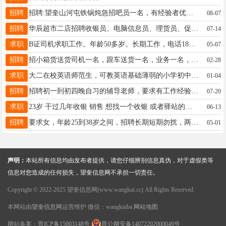
招聘
招聘:望奎山河屯铁锅炖急招吧员一名，有经验者优先。咨询电话18245990913
08-07
招聘
华辰超市二店招聘收银员、电脑信息员、理货员、促销员、小时工、装卸工，薪资待遇好，有带薪休假，可上保险，有意者可拨打咨询电话: 15765798271 地址:华辰购物广场地下新华辰超
07-14
求职
B证司机求职工作。年龄50多岁。长期工作，电话18746520677老赵
05-07
招聘
招小箱货送货司机一名，跟车送货一名，业务一名，酒店业务一名，年龄45岁以下，时间早上七点半到晚上五点左右，联系电话：18614544777
02-28
求职
大二在校英语师范生，可教英语基础薄弱的小学初中高中，小学初中数语外也可教，电话15645748799
01-04
招聘
招聘初一到初四晚自习的辅导老师，要求有工作经验，能长期工作的，大专以上学历的女老师，，电话：18746567913。地址！六中附近
07-20
求职
23岁 干过几年收银 销售 想找一个收银 或者驿站的工作 电话13339450053有需要的联系
06-13
招聘
要求女，年龄25到38岁之间，招聘长期短期勿扰，两班倒工作9小时，有一天带薪休假，联系电话18746952116，15665094441
05-01
声明：
本站所有信息均由发布者提供，请您仔细辨别信息真伪，对于虚假类等
信息对您造成的任何损失，望奎信息网不承担一切责任。
Copyright © 2022-2025 望奎信息网(www.wangkui.cc) All Rights Reserved.
本网站由
望奎信息网
运营维护 微信：wangkuiba
网站地图
网站备案：
晋ICP备15003148号
晋公网安备14072202000049号