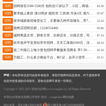
招聘
招聘保安3500-5500月 包吃住57岁以下，小区，商场写字楼等工作轻松，白班夜班都有 电话15790248011
03-30
招聘
要求能上夜班 满18周岁 能吃苦 三班倒 月休4天 满六个月缴五险 底薪2500➕捡货上架提成 夜班补助20 13069963618（微信同步）
07-07
招聘
老华城面食招做货女工，主要做几种开花馒头，早7点~下午4点半，工资2400。烘焙做货女工一12点~5点，工资1500。联系电话。13212850005
12-24
招聘
烧烤店招聘后厨，15246554466
05-06
招聘
诚聘果蔬主管，财务主管，生鲜店长，分拣主管，司机，收银，薪资面议，联系电话13199037575微信同步
07-14
招聘
哈市道外平安货站常年招聘，叉车工保底6500元，没有叉车证也可以，轻松不累，包食宿，有意外险，要求身体健康，能长期工作的，有经验者优先，非诚勿扰，联系电话15845006609
04-24
招聘
老二中路口上海小笼包招聘早餐服务员两名 早3.30--10.30下班 能常干或陪读的家长优先 地址三百北三路口上海小笼包 电话16645524517
05-10
招聘
万能工，什么多少都会干点，有C证，会开小货车，一天120元，下屯盖阳光房一天加50，年龄25岁到55岁之间，电话18645580452
03-11
声明：
本站所有信息均由发布者提供，请您仔细辨别信息真伪，对于虚假类等
信息对您造成的任何损失，望奎信息网不承担一切责任。
Copyright © 2022-2025 望奎信息网(www.wangkui.cc) All Rights Reserved.
本网站由
望奎信息网
运营维护 微信：wangkuiba
网站地图
网站备案：
晋ICP备15003148号
晋公网安备14072202000049号