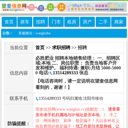
首页
拼车
招聘
门市
租房
房产
二手
商家
息网客服微信：wangkuiba
公告：
当前位置
首页
>>
求职招聘
>> 招聘
必胜肥业 招聘本地销售经理： 一、招聘区
域:本地 二、岗位职责： 负责当地客户开
发和维护。 福利待遇: 兼职:月结 5000-5000
0 电话:
13514289333
张总
信息内容
【电话咨询时，请一定说明在望奎信息网
看到的，谢谢！】
联系手机
13514289333
号码归属地:沈阳市移动
望奎信息网(www.wangkui.cc)提醒您：1、
请查看
发布者手机归属地与IP地址是否本地
。2、手工
活、网络兼职、刷单，都是骗子！凡以各种名义
防骗提醒：
收取费用的都是骗子！
找工作是往兜里挣钱，让