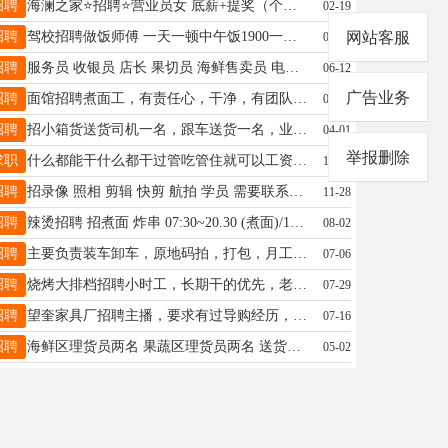
招聘
海澜之家⭐招聘⭐营业员女 底薪+提奖（个提）+带薪休假 4天 每天工作7个小时 法定假日三薪 ，30周岁以内，已婚已育优先，有无经验均可，电话:19289730851
02-19
招聘
驾校招聘做饭师傅 一天一顿中午饭1900一个月单休 15145553030
网站客服
07-07
招聘
服务员 收银员 店长 果切员 海鲜售卖员 电商运营 主播 联系电话15636634455
06-12
广告业务
招聘
面馆招聘煮面工，有责任心，干净，有团队意识。电话16744889777
04-01
招聘
招小箱货送货司机一名，跟车送货一名，业务一名，年龄45岁以下，时间早上七点半到晚上五点左右，联系电话：18614544777
04-01
举报删除
求职
什么都能干什么都干过管吃管住就可以工资2400➕就可以手机号15145727951
10-29
招聘
招录像 照相 剪辑 快剪 航拍 学员 需要联系15590999933
11-28
招聘
辣烫招聘 招煮面 炸串 07:30~20.30 (煮面)/10:00~23:00 （成手4000+）15:00~23:00 活简单熟能生巧年龄30到50电话15045538388
08-02
招聘
主要负责装车卸车，原地码拍，打包，月工资8000以上，工资可以日结管吃住，有叉车辅助长白班，年龄18-58周岁，身体健康，能吃苦耐劳，无不良嗜好13512814104徐队长
07-06
招聘
烧烤大排档招聘小时工，长期干的优先，老板事少把自己的活干好就行了，10块钱一个小时，联系电话；15845533001，白天9点以后随时可以打电话
07-29
招聘
望奎家具厂招聘主播，要求有过导购经历，最高是家具店，装潢类导购经历，语言表达能力强，形象佳者优先，底薪➕提成，收入丰厚。有意者电联18645531828
07-16
招聘
海鲜区理货员两名 果蔬区理货员两名 送货男工一名，要求会骑电动车，有电动车驾驶证的 收银员一名，有想干活的，可以打电话聊一聊 18045575356
05-02