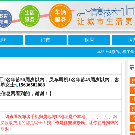
招聘
门市
租房
房
本站上线微信小程序:望奎
最
工2名年龄50周岁以内，叉车司机1名年龄45周岁以内，咨
人单女士
15636502088
奎信息网看到的，谢谢！】
1、
请查看发布者手机归属地与IP地址是否本地
。2、手工活、网
名义收取费用的都是骗子！
找工作是往兜里挣钱，让你往外掏钱的
防诈骗！