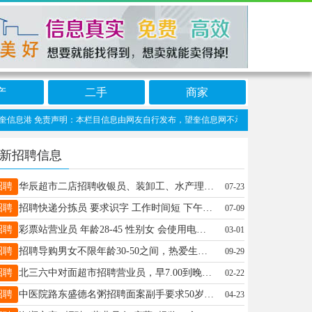
产
二手
商家
信息港 免责声明：本栏目信息由网友自行发布，望奎信息网不承担任何责任！提高警惕，
新招聘信息
招聘
华辰超市二店招聘收银员、装卸工、水产理货员薪资待遇好，有意者可拨打咨询电话:15765798271 地址:华辰购物广场地下新华辰超市
07-23
招聘
招聘快递分拣员 要求识字 工作时间短 下午两点左右下班 短期勿扰 电话18724370688
07-09
招聘
彩票站营业员 年龄28-45 性别女 会使用电脑。有计算能力，工作时间早8:30-下午6:00 薪资2500+提成。电话13352553197
03-01
招聘
招聘导购男女不限年龄30-50之间，热爱生活热爱销售工作，有激情，有动力，有爱心。有导购，销售直销方面经验优先。转正底薪2500-8000上不封顶，带薪休假136644554827
09-29
招聘
北三六中对面超市招聘营业员，早7.00到晚上学生放完学。非诚勿扰，联系电话:17614555554
02-22
招聘
中医院路东盛德名粥招聘面案副手要求50岁左右，有经验能起早长期工作，有经验者家住附近者优先，有团队精神15636848999
04-23