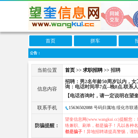
首页
拼车
公告：
当前位置
首页
>>
求职招聘
>> 招聘
招聘：男2名年龄50周岁以内，女
询：电话时间早7点--晚8点.联系
信息内容
【电话咨询时，请一定说明在望
联系手机
15636502088
号码归属地:绥化市联通
望奎信息网(www.wangkui.cc)提醒您：
防骗提醒：
络兼职、刷单，都是骗子！凡以各种
都是骗子
！异地招聘请提高警惕，谨