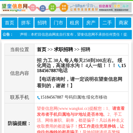
首页
拼车
招聘
门市
租房
房产
二手
商家
信息港 免责声明：本栏目信息由网友自行发布，望奎信息网不承担任何责任！提高警惕，
公告：
当前位置
首页
>>
求职招聘
>> 招聘
招 力工 30人 每人每天250到300左右。 绥
化周边，高速排水沟！ 4人一组！！！
15
184567887
电话
信息内容
【电话咨询时，请一定说明在望奎信息网
看到的，谢谢！】
联系手机
15184567887
号码归属地:绥化市移动
望奎信息网(www.wangkui.cc)提醒您：1、
请查看
发布者手机归属地与IP地址是否本地
。2、手工
活、网络兼职、刷单，都是骗子！凡以各种名义
防骗提醒：
收取费用的都是骗子！
找工作是往兜里挣钱，让
你往外掏钱的都是骗子
！异地招聘请提高警惕，