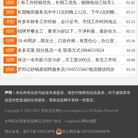
招聘
1.有工作经验优先，长期工优先，能骑电动三轮车2.年龄40-55优先3.工资高，有充分时间休息，不用起早贪黑，正常点上下班4. 电话：13836427778 15045569777
02-02
招聘
长期晚班服务员中午12点到晚上12点。下午2点到晚上2点。女35-45岁。能炒饭 能卖货。能做主食。总之有经验者优先工资3200元满勤奖200提成卖的多提的多13089932575
05-12
求职
有多年财务工作经验，会计证书。寻找工作时间地点不限的兼职工作（包含不限于财务及统计类） 联系电话：13604554384（微信同步）
03-23
招聘
招聘早餐女工，要求50岁以下，干净利索，最好在大医院附近居住，电话：15304857199
05-11
招聘
18-40周岁，限女士，口齿伶俐，有责任心，办公室坐班，会操作电脑，车险咨询报价，综合薪资3-6000元，保底2000+提成+激励，带薪培训，☎18618477881电话同微信
05-16
招聘
多多买菜 招分拣员一名 联系方式18846533624
10-18
招聘
保洁一名年龄35至50岁，月工资2000元，有无工作经验均可。 招聘前台经理一名年龄30至40岁.工资2400元至3000元.联系电话15776029528
10-08
招聘
罗邹记砂锅菜招聘服务员 ​15945555667电话微信同步
03-14
声明：
本站所有信息均由发布者提供，请您仔细辨别信息真伪，对于虚假类等
信息对您造成的任何损失，望奎信息网不承担一切责任。
Copyright © 2022-2025 望奎信息网(www.wangkui.cc) All Rights Reserved.
本网站由
望奎信息网
运营维护 微信：wangkuiba
网站地图
网站备案：
晋ICP备15003148号
晋公网安备14072202000049号