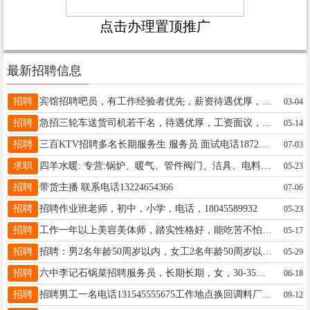
点击办理置顶推广
最新招聘信息
招聘
宾馆招聘吧员，有工作经验者优先，薪资待遇优厚，联系电话：13089939595
03-04
招聘
急招三轮车送货司机若干名，待遇优厚，工资面议，联系电话，13766768299
05-14
招聘
三百KTV招聘多名长期服务生 服务员 面试电话18724464123
07-03
求职
四羊水暖: 专营:锅炉、暖气、管件阀门、洁具、电料。房屋改水、改电、水暖一站式服务 用料实在，手艺放心 价格透明，售后无忧 电话微信号:13763744627。
05-23
招聘
带货主播 联系电话13224654366
07-06
招聘
招聘作业班老师，初中，小学，电话，18045589932
05-23
招聘
工作一年以上美容美体师，踏实性格好，能吃苦不怕累，工资看能力面议，18346459900 公主病的绕行，年龄不限
05-17
招聘
招聘：男2名年龄50周岁以内，女工2名年龄50周岁以内，叉车司机1名年龄45周岁以内，咨询：电话时间早7点--晚8点.联系人单女士15636502088
05-29
招聘
六中李记石锅菜招聘服务员，长期长期，女，30-35，13356025033
06-18
招聘
招聘男工一名电话131545555675工作地点换回调料厂工资面议
09-12