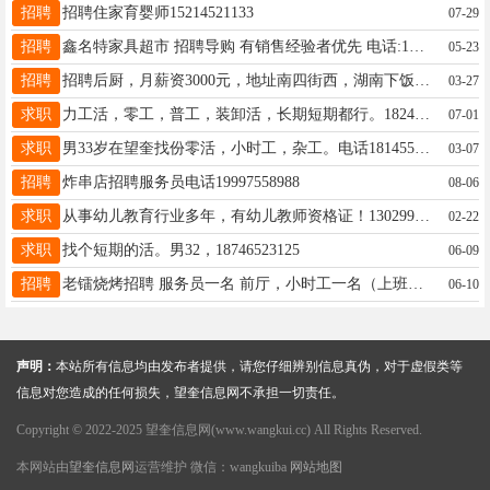
招聘
招聘住家育婴师15214521133
07-29
招聘
鑫名特家具超市 招聘导购 有销售经验者优先 电话:15645567487 地址:鑫源商都二楼南侧
05-23
招聘
招聘后厨，月薪资3000元，地址南四街西，湖南下饭菜，电话，15046648016
03-27
求职
力工活，零工，普工，装卸活，长期短期都行。18245530813
07-01
求职
男33岁在望奎找份零活，小时工，杂工。电话18145543424微信同号
03-07
招聘
炸串店招聘服务员电话19997558988
08-06
求职
从事幼儿教育行业多年，有幼儿教师资格证！13029914755
02-22
求职
找个短期的活。男32，18746523125
06-09
招聘
老镭烧烤招聘 服务员一名 前厅，小时工一名（上班时间5点到10） ☎:15546557763
06-10
声明：
本站所有信息均由发布者提供，请您仔细辨别信息真伪，对于虚假类等
信息对您造成的任何损失，望奎信息网不承担一切责任。
Copyright © 2022-2025 望奎信息网(www.wangkui.cc) All Rights Reserved.
本网站由
望奎信息网
运营维护 微信：wangkuiba
网站地图