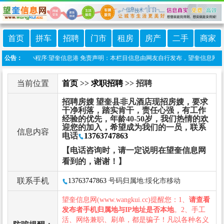
首页
拼车
招聘
门市
租房
房产
二手
商家
上线微信小程序:望奎信息港 免责声明：本栏目信息由网友自行发布，望奎信息网不承担
公告：
当前位置
首页
>>
求职招聘
>> 招聘
招聘房嫂 望奎县非凡酒店现招房嫂，要求
干净利落，踏实肯干，责任心强，有工作
经验的优先，年龄40-50岁，我们热情的欢
迎您的加入，希望成为我们的一员，联系
信息内容
电话
13763747863
【电话咨询时，请一定说明在望奎信息网
看到的，谢谢！】
联系手机
13763747863
号码归属地:绥化市移动
望奎信息网(www.wangkui.cc)提醒您：1、
请查看
发布者手机归属地与IP地址是否本地
。2、手工
活、网络兼职、刷单，都是骗子！凡以各种名义