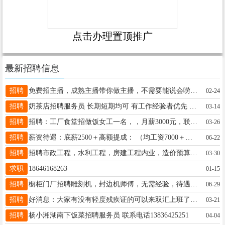
点击办理置顶推广
最新招聘信息
招聘
免费招主播，成熟主播带你做主播，不需要能说会唠，有人教，有人帮，有人带时间自由，宝妈，兼职人群都可以，绿色平台，健康直播，下播提现， 微信13199399011
02-24
招聘
奶茶店招聘服务员 长期短期均可 有工作经验者优先 13134551002
03-14
招聘
招聘：工厂食堂招做饭女工一名，，月薪3000元，联系人单女士15636502088非诚勿扰 谢谢
03-26
招聘
薪资待遇：底薪2500＋高额提成： （均工资7000＋上五休二！（还有跳 点提成＋底薪）正常节假日休息！不加 班！!! 以上岗位接受无经验者16646585943（包教包会）
06-22
招聘
招聘市政工程，水利工程，房建工程内业，造价预算，会计等人员有想在望奎发展的家人们欢迎来电，电话：18045507257
03-30
求职
18646168263
01-15
招聘
橱柜门厂招聘雕刻机，封边机师傅，无需经验，待遇优厚！短期勿扰！地址：望奎南城门监控下电话：15765270022 施厂长
06-29
招聘
好消息：大家有没有轻度残疾证的可以来双汇上班了，机会难得，要求男18-52周岁，女18-49周岁，工资3500-6000元联系电话13045286820
03-21
招聘
杨小湘湖南下饭菜招聘服务员 联系电话13836425251
04-04