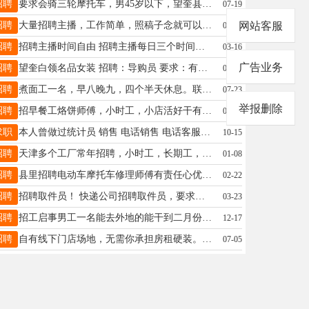
招聘
要求会骑三轮摩托车，男45岁以下，望奎县里送货，下午1点左右到4，5点左右，非诚勿扰，电话15045557767
07-19
招聘
大量招聘主播，工作简单，照稿子念就可以，年龄18-45岁，白班20/小时，晚班27/小时，下播就结账，兼职全职均可，地址北三路一小学斜对面，15846680266微信同步
网站客服
06-26
招聘
招聘主播时间自由 招聘主播每日三个时间段早中晚，每小时30元，男女不限，年龄25-45岁，要求爱说爱笑表达能力强，工作氛围好，地址，北五路优然家居☎️15765279081
03-16
广告业务
招聘
望奎白领名品女装 招聘：导购员 要求：有销售经验，做事认真，能吃苦耐劳，半天班，管工作餐，具有团队协作精神.能长期工作…短期勿扰. 电话☎️ 18245868888
05-17
招聘
煮面工一名，早八晚九，四个半天休息。联系电话:17374756362。7月22号下午四点到九点需要后厨小时工一名
07-23
举报删除
招聘
招早餐工烙饼师傅，小时工，小店活好干有无经验均可会干的工资高时间早上3点到10点，工资面谈，有满勤奖电话微信同步13845526687
05-08
求职
本人曾做过统计员 销售 电话销售 电话客服 现诚心求一份稳定工作 没经验的我可以学习 联系电话17545187679
10-15
招聘
天津多个工厂常年招聘，小时工，长期工，男女不限年龄17-50周岁左右，诚心出来干活的，能吃苦耐劳的加我微信19282229987
01-08
招聘
县里招聘电动车摩托车修理师傅有责任心优先工资详谈13115653677
02-22
招聘
招聘取件员！ 快递公司招聘取件员，要求年龄25—40岁之间，初中或初中文化以上均可，能驾驶电动三轮车，自己带车优先，短期工勿扰，联系电话13258582722
03-23
招聘
招工启事男工一名能去外地的能干到二月份左右年前能干二月年龄55岁之内活不累管吃管住住宾馆吃饭店诚心的电话13467039998
12-17
招聘
自有线下门店场地，无需你承担房租硬装。 现招募有饰品实操销售经验的搭档，懂选款、会接待、擅长搭配、懂客户维护的伙伴，联系电话15246526552
07-05