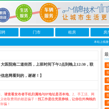
招聘
门市
租房
房
本站上线微信小
最
医院南二道街西，上班时间下午2点到晚上12:30，联
奎信息网看到的，谢谢！】
1、
请查看发布者手机归属地与IP地址是否本地
。2、手工活、网
名义收取费用的都是骗子！
找工作是往兜里挣钱，让你往外掏钱的
防诈骗！