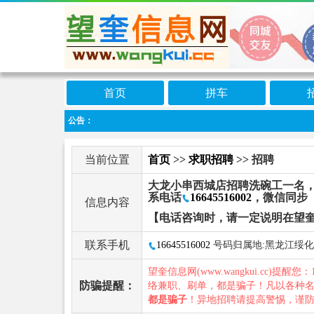
首页
拼车
公告：
当前位置
首页
>>
求职招聘
>> 招聘
大龙小串西城店招聘洗碗工一名，大
系电话
16645516002
，微信同步
信息内容
【电话咨询时，请一定说明在望
联系手机
16645516002
号码归属地:黑龙江绥化
望奎信息网(www.wangkui.cc)提醒您：
防骗提醒：
络兼职、刷单，都是骗子！凡以各种
都是骗子
！异地招聘请提高警惕，谨