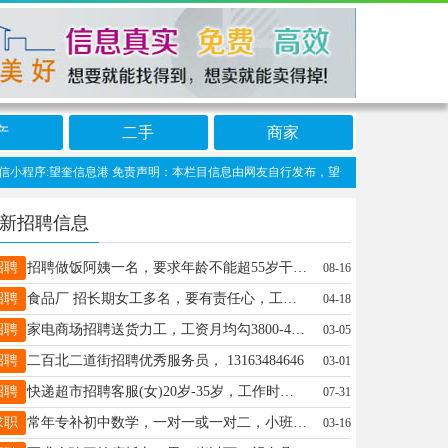
产
二手
商家
程序:望奎信息港 免责声明：本栏目信息由网友自行发布，望奎信息网不承担任何责任！
新招聘信息
招聘
招聘做饭阿姨一名，要求年龄不能超55岁干净利索做饭好吃。联系电话18245500888
08-16
招聘
食品厂 招长期女工多名，要有责任心，工作认真，会搓麻花优先，供午饭 招线上运营（底薪➕提成） 招长期主播20元/小时➕出单提成，地址：望奎县北五路15846680087微信同步
04-18
招聘
家电商场招聘送货力工，工资月均勾3800-4000（招能长期工作的） 会开车有驾驶证者优先 联系电话：15607677777
03-05
招聘
二百北二道街招聘优秀服务员， 13163484646
03-01
招聘
快递超市招聘客服(女)20岁-35岁，工作时间早8.00点，晚6点联糸电话:18846562244
07-31
求职
常年专补初中数学，一对一或一对二，小班四名。本人亲自带，价格优惠。本人有十多年教学辅导经验，带过多届初四毕业班学生，有想提升数学成绩的同学请联系我18645558627
03-16