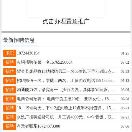
点击办理置顶推广
最新招聘信息
求职
18724430194
01-25
招聘
火锅招聘传菜一名15765296664
08-02
招聘
望奎县废品收购站招聘男工一名65岁以下早7点晚5点半工资日结，电话18746525205
02-23
招聘
招聘师傅一名，学徒工两名。工资面议电话15945553565
07-13
招聘
沟通能力强，踏实肯干，执行力强，具体事宜面议。 电话13354552266
08-06
招聘
电商公司招聘： 电商带货主播20名，要求女性，18-45岁，口齿伶俐，头脑灵活，有责任心身体健康工作轻松待遇优厚。底薪待遇4000+（有无经验均可公司有培训）17175172521
07-28
招聘
18，19号两天，下午2点到晚上12点半不用值班， 150一天 15046648574
05-23
招聘
水洗厂招聘送货司机，月工资4000元，中午管饭，联系电话13284050103
02-21
招聘
有意者联系18724373300
03-06