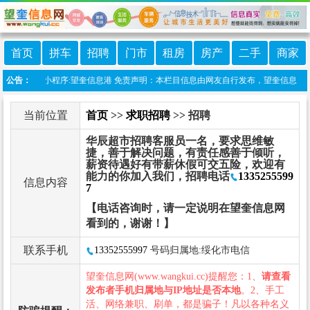
首页
拼车
招聘
门市
租房
房产
二手
商家
站上线微信小程序:望奎信息港 免责声明：本栏目信息由网友自行发布，望奎信息网不承
公告：
当前位置
首页
>>
求职招聘
>> 招聘
华辰超市招聘客服员一名，要求思维敏
捷，善于解决问题，有责任感善于倾听，
薪资待遇好有带薪休假可交五险，欢迎有
能力的你加入我们，招聘电话
1335255599
信息内容
7
【电话咨询时，请一定说明在望奎信息网
看到的，谢谢！】
联系手机
13352555997
号码归属地:绥化市电信
望奎信息网(www.wangkui.cc)提醒您：1、
请查看
发布者手机归属地与IP地址是否本地
。2、手工
活、网络兼职、刷单，都是骗子！凡以各种名义