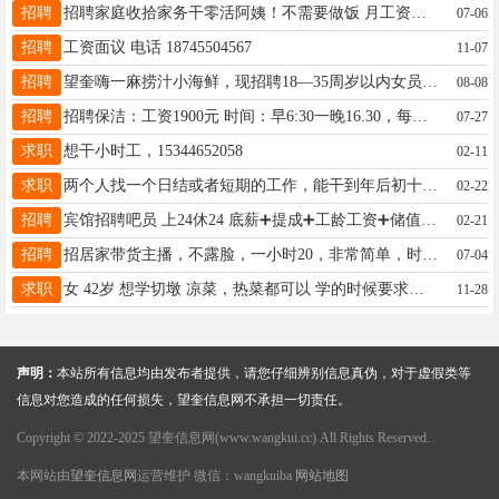
招聘
招聘家庭收拾家务干零活阿姨！不需要做饭 月工资：2600 52岁以上勿扰 电话：18245539228
07-06
招聘
工资面议 电话 18745504567
11-07
招聘
望奎嗨一麻捞汁小海鲜，现招聘18—35周岁以内女员工。岗位要求：口齿清晰，具备较强的顾客沟通能力，五官端正者优先。15776022456
08-08
招聘
招聘保洁：工资1900元 时间：早6:30一晚16.30，每月有四个半天休假。要求身体健康，有责任心者优先录用。 联系电话：18697076088
07-27
求职
想干小时工，15344652058
02-11
求职
两个人找一个日结或者短期的工作，能干到年后初十，有需要人的老板联系19253406491微信同步
02-22
招聘
宾馆招聘吧员 上24休24 底薪➕提成➕工龄工资➕储值提成 成手面案 替班也可以 活轻松好干 联系方式 17346676789
02-21
招聘
招居家带货主播，不露脸，一小时20，非常简单，时间自己选择。 接受付费的来咨询vx：18182858992
07-04
求职
女 42岁 想学切墩 凉菜，热菜都可以 学的时候要求有工资 学成后和正常切墩工资一样 饭店最好在大医院附近 15845541507
11-28
声明：
本站所有信息均由发布者提供，请您仔细辨别信息真伪，对于虚假类等
信息对您造成的任何损失，望奎信息网不承担一切责任。
Copyright © 2022-2025 望奎信息网(www.wangkui.cc) All Rights Reserved.
本网站由
望奎信息网
运营维护 微信：wangkuiba
网站地图