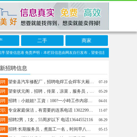
产
二手
商家
:望奎信息港 免责声明：本栏目信息由网友自行发布，望奎信息网不承担任何责任！提高
新招聘信息
招聘
望奎县汽车修配厂，招聘电焊工会焊车大厢者优先，工资高于同行业有意者联系电话13674555351，非诚勿扰，工作地点望奎县。
07-19
招聘
望奎状元阁，招聘，传菜，凉菜，服务员，抓串，烤师，应聘电话13873544444
05-29
招聘
招聘：小姐姐? 工資：100?一小時工作內容：吃?? 喝???，有意私聊 歡迎介紹 想换个环境的，想掙錢的私聊，想掙錢的姐妹 聯繫我☎15945675334
04-01
求职
专业家庭保洁，有需要的连系电话 130229912719
11-07
招聘
招聘2男，1女，55周岁以下 电话13644552116
08-29
招聘
招聘:长期服务员，煮面工一名，时间早八晚九，底薪➕满勤➕养老保险➕四个半天休息！ 电话☎️17374756362。
05-15