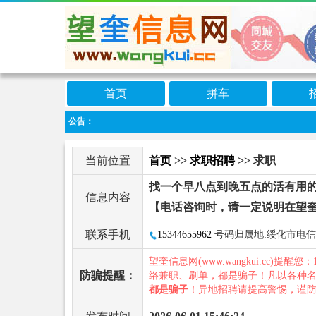
首页
拼车
公告：
当前位置
首页
>>
求职招聘
>> 求职
找一个早八点到晚五点的活有用
信息内容
【电话咨询时，请一定说明在望
联系手机
15344655962
号码归属地:绥化市电信
望奎信息网(www.wangkui.cc)提醒您：
防骗提醒：
络兼职、刷单，都是骗子！凡以各种
都是骗子
！异地招聘请提高警惕，谨