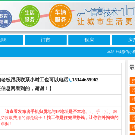
招聘
门市
租房
房
本站上线微信小程序
最
的老板跟我联系小时工也可以电话
15344655962
奎信息网看到的，谢谢！】
1、
请查看发布者手机归属地与IP地址是否本地
。2、手工活、网
名义收取费用的都是骗子！
找工作是往兜里挣钱，让你往外掏钱的
防诈骗！