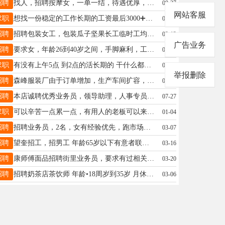
招聘
找人，招聘按摩女，一单一结，待遇优厚，15665091567
09-27
网站客服
求职
想找一份稳定的工作长期的工资最后3000➕以上左右从事过，别克 福特 4S店销售顾问 会开车C1驾驶证 联系电话17504328600微信同步 王先生有劳各位老板了
03-12
招聘
招聘包装女工，包装瓜子坚果长工临时工均可，临时工70/天，能干长的优先，早上7.30-晚上5.00。中午供饭。电话04556480777，地址双汇对面东方太格食品
03-12
广告业务
招聘
要求女，年龄26到40岁之间，手脚麻利，工作认真，一天带薪休假，每天工作9小时，工资3000➕，后期能涨工资，招聘长期，联系电话17066096666
05-30
求职
有没有上午5点 到2点的活长期的 干什么都行联系电话:15545586149
07-19
举报删除
招聘
森峰服装厂由于订单增加，生产车间扩容，现扩容招聘：男工1人，机台工15人.质检3人，完成班长一人，模板2人，特总机2人，常年订单稳定，不压工资，电话15776021693
04-04
招聘
本店诚聘优秀业务员，领导助理，人事专员，传媒部主管，果蔬部主管，门店店长，财务主管，有经验者优先，年龄25-45岁之间，待遇优厚，联系电话15545551119
07-27
求职
可以辛苦一点累一点，有用人的老板可以来联系。年龄20岁 联系电话，18245530790
01-04
招聘
招聘业务员，2名，女有经验优先，跑市场推销酒，在街里上班，专跑饭店，，工资十提成十效益。电话，15694552999李先生
03-07
招聘
望奎招工，招男工 年龄65岁以下有意者联系我工资面谈13555332811
03-16
招聘
康师傅面品招聘街里业务员，要求有过相关从业经验 招聘热线：18245532929
03-20
招聘
招聘奶茶店茶饮师 年龄•18周岁到35岁 月休两天 三天试用期 薪资面议（非诚勿扰！） ☎️•18745571236（微信同步）
03-06