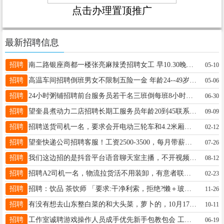
点击办理置顶推广
最新招聘信息
招聘
南二路银座商都一楼张亮麻辣烫招聘女工 早10.30晚10.30 下午4.30晚10.30 非诚勿扰 非诚勿扰谢谢 15184568206
05-10
招聘
高温车间招聘倒班男女不限制五险一金 年龄24--49岁本月9号面试 13845558069微信同步报名
05-06
招聘
24小时粥铺招聘前台服务员若干名三班倒每班8小时没有值班，同时招长夜班服务员5000，联系电话☎13555358887微信同步
06-30
招聘
望奎县煮动力二店招聘长期工服务员年龄20到45联系电话18088753134
09-09
招聘
招聘送货司机一名，要求会开电动三轮车和4.2米厢货，年龄28-39岁，短期勿扰，底薪3500+200满勤，月休2天，联系电话:18697039000
02-12
招聘
望奎快递公司招聘客服！工资2500-3500，每月带薪休两天。男女不限，高中毕业，20-35周岁（如有经验，无年龄限制)。咨询16645628000
07-26
招聘
我们这边招的是抖音平台语音聊天室主播，不开视频 ，在麦上闲聊，兼职全职都可以的。 在家有手机带耳机就可以工作 新人小白有师傅教 全程不收取任何费用 微信xuyabei7 非诚勿扰
08-12
招聘
招聘A2司机一名，物流拉货活不用装卸，有意者联系王先生18804553666
02-23
招聘
招聘：饮品 茶饮师 「要求:干净利索，拒绝?懒＋玻璃心」 ☎️15184566300
11-26
招聘
有没有想去山东整白菜的和大头菜，萝卜的，10月17号出发，有去的联系我，15945551970。
10-11
招聘
工作室诚聘游戏操作人员成手优先新手包教包会 工作时间早9晚9非兼职长期稳定 工资:3000_10000底薪+提成(无封顶)多劳多得 短期工勿扰 期待有上进 15845084083
06-19