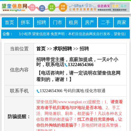
首页
拼车
招聘
门市
租房
房产
二手
商家
本站上线微信小程序:望奎信息港 免责声明：本栏目信息由网友自行发布，望奎信息网不承
公告：
当前位置
首页
>>
求职招聘
>> 招聘
招聘带货主播，底薪加提成，一天4个小
时，联系电话
13224654366
信息内容
【电话咨询时，请一定说明在望奎信息网
看到的，谢谢！】
联系手机
13224654366
号码归属地:绥化市联通
望奎信息网(www.wangkui.cc)提醒您：1、
请查看
发布者手机归属地与IP地址是否本地
。2、手工
活、网络兼职、刷单，都是骗子！凡以各种名义
防骗提醒：
收取费用的都是骗子！
找工作是往兜里挣钱，让
你往外掏钱的都是骗子
！异地招聘请提高警惕，