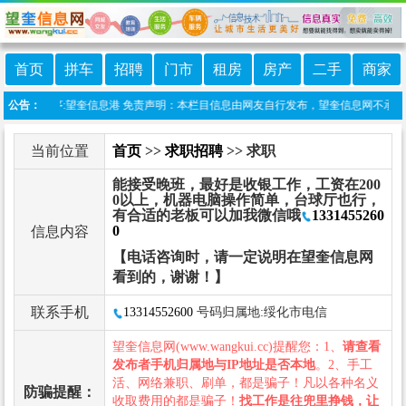
首页
拼车
招聘
门市
租房
房产
二手
商家
微信小程序:望奎信息港 免责声明：本栏目信息由网友自行发布，望奎信息网不承担任何
公告：
当前位置
首页
>>
求职招聘
>> 求职
能接受晚班，最好是收银工作，工资在200
0以上，机器电脑操作简单，台球厅也行，
有合适的老板可以加我微信哦
1331455260
0
信息内容
【电话咨询时，请一定说明在望奎信息网
看到的，谢谢！】
联系手机
13314552600
号码归属地:绥化市电信
望奎信息网(www.wangkui.cc)提醒您：1、
请查看
发布者手机归属地与IP地址是否本地
。2、手工
活、网络兼职、刷单，都是骗子！凡以各种名义
防骗提醒：
收取费用的都是骗子！
找工作是往兜里挣钱，让