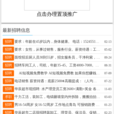
点击办理置顶推广
最新招聘信息
招聘
要求：年龄在45岁以内，身体健康。 电话：15245517763
02-13
招聘
要求：女性，从事过销售，服务行业。薪资待遇：工作时间早八晚五，一个月四天带薪假。底薪+奖金+技能薪+养老保险+医疗保险。能够长期工作者电联：15046648072
05-02
招聘
面馆招后厨人员30到55岁，招女服务员，干净利索，工资面谈，联系电话15145720345
09-24
招聘
招聘车间工人，司机，年龄35-45。工资4000-7000。联系电话，18645563666
08-31
招聘
AI短视频免费教学 AI短视频免费教 如果你想赚钱，来数智谷，你想不耽误照顾孩子赚钱，来数智谷，你想快速变现必须来数智谷，突破自己就在数智谷联系电话17519427826微信
07-09
招聘
电话销售 薪资待遇：底薪2500➕高额提成：（人均工资7000➕ 上五休二！（还有跳点提成+底薪）正常节假日休息！不加班！！！以上岗位接受无经验者16646585943
07-22
招聘
华辰超市现招聘: 水产理货员工资2600+满勤+奖金 各课理货员、促销员、收银员、小时工、装卸工、肉品刀手 薪资待遇好，可交保险，有意者可拨打咨询电话13904555923 地址:
11-03
求职
干力工活，装卸工，电镐砸墙室内外拆除，搬搬抬抬，扛楼，搬家等等各种小零活，联系电话15945551104
03-03
招聘
男16-54周岁 女16-52周岁 工作地点青岛 可报销路费 月工资5000-8000 包吃住 联系电话:15864290579(微信同号)
01-23
招聘
华辰超市二店现招聘装卸工、理货员、保洁员、促销员、小时工薪资待遇好，有意者可拨打咨询电话15765798271 地址:华辰购物广场地下新华辰超市
02-23