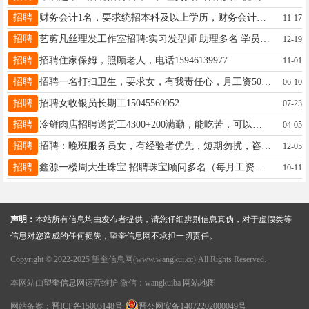
招聘
财务会计1名，要求统招本科及以上学历，财务会计及相关专业，满足集团公司人才补贴政策者优先，工资5000-6000元/月详询18003959098
11-17
招聘
艺剪凡丝理发工作室招聘:实习发型师 助理多名 学员多名（有工资） 老板人好 事少 只要你认真学 包教包会 供饭 地址: 四小学东一百米 艺剪凡丝理发店。☎️ 16645625559
12-19
招聘
招聘住家保姆，照顾老人，电话15946139977
11-01
招聘
招聘一名打扫卫生，要求女，有我责任心，月工资500 周六周日节假日都休息，就正常工作日晚上溜达来收拾一下卫生，有意者电话咨询☎16646585943
06-10
招聘
招聘女收银员长期工15045569952
07-23
招聘
冷鲜肉店招聘送货工4300+200满勤，能吃苦，可以清点货物，早四晚四，管早午饭，招聘储备店长，沟通能力强，有亲和力4000+提成，早五晚五，13224654366沈先生
04-05
招聘
招聘：晚班服务员女，有经验者优先，短期勿扰，咨询电话18245535581
12-05
招聘
鑫源一楼周大生珠宝 招聘珠宝顾问多名（每月工资保底3800元！上不封顶！ 带薪假2天➕节假日福利➕晋升空间➕免费学习 电话:15546571035
10-11
声明：
本站所有信息均由发布者提供，请您仔细辨别信息真伪，对于虚假类等
信息对您造成的任何损失，望奎信息网不承担一切责任。
Copyright © 2022-2025 望奎信息网(www.wangkui.cc) All Rights Reserved.
本网站由
望奎信息网
运营维护 微信：wangkuiba
网站地图
网站备案：
晋ICP备15003148号
晋公网安备14072202000049号