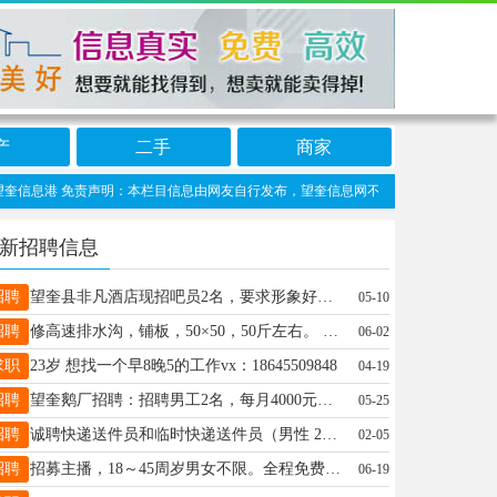
产
二手
商家
信息港 免责声明：本栏目信息由网友自行发布，望奎信息网不承担任何责任！提高警惕，
新招聘信息
招聘
望奎县非凡酒店现招吧员2名，要求形象好、气质佳、责任心强，有工作经验的优先，我们热情的欢迎您的加入，希望成为我们的一员，联系电话13763747863
05-10
招聘
修高速排水沟，铺板，50×50，50斤左右。 几件，多干多得！长年有活！每天300到400，成手500打底！有力气想赚钱18645537676，工作地点铁力
06-02
求职
23岁 想找一个早8晚5的工作vx：18645509848
04-19
招聘
望奎鹅厂招聘：招聘男工2名，每月4000元，招一对夫妻工，月薪面议。年龄50岁左右，供吃供住，伙食好待遇好，工作简单，老板人好 事少，联系电话17745519015
05-25
招聘
诚聘快递送件员和临时快递送件员（男性 25-40岁，无不良嗜好）（自带车优先）要求：熟悉望奎地形，服从安排，工资待遇优厚，欢迎你的加入，有意向者与我联系：15799153100
02-05
招聘
招募主播，18～45周岁男女不限。全程免费培训，0元入职！在家可直播，时间自己选择。全程陪跑专人教授，一站式服务，常年居住望奎，有意者可以面谈了解；陈女士：16646554775
06-19