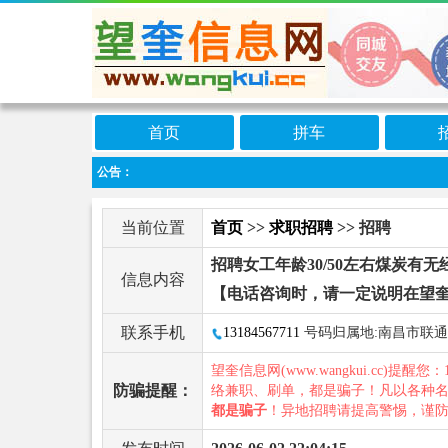
首页
拼车
公告：
当前位置
首页
>>
求职招聘
>> 招聘
招聘女工年龄30/50左右煤炭有
信息内容
【电话咨询时，请一定说明在望
联系手机
13184567711
号码归属地:南昌市联通
望奎信息网(www.wangkui.cc)提醒您：
防骗提醒：
络兼职、刷单，都是骗子！凡以各种
都是骗子
！异地招聘请提高警惕，谨