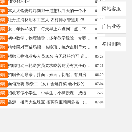
求职
18724430194
01-04
网站客服
求职
本人火锅烧烤烤肉都干过想找白天的一个小时工 替班19990706162
08-17
招聘
牡丹江海林用木工三人 农村排水管道井 供吃供住400一天 月结工资 又想干的联系13836434535
09-26
广告业务
招聘
女，年龄45以下，每天早上八点到11点，下午12点半2点半，月工资1500，入冬到3点半，1800，电话18645530464
09-26
招聘
初中数学，物理辅导，多年教学经验，专职女教师。小班教学，每班6人。常年招收一对一，一对二，一对三。 电话13836426563（微信同步）
05-12
举报删除
招聘
植物园对面猫场招一名晚班，晚六点到早六点。月薪2500，联系电话18745579621
04-27
招聘
招聘云物流业务人员10名 有无经验均可 岗位要求：20周岁以上（男女不限）稳定有上进心 沟通能力强 月入5k到10k+ 能者多劳，招商加盟电话15146299678
05-28
招聘
招聘电动三轮送货员要求吃苦耐劳有责任心联系方式15146531363
07-21
招聘
招聘长期勤杂，拌面，煮面，切配，有厨房经验优先身体健康责任心强沟通能力强，年龄52岁以下，做五休二，管吃管住，法定节假日休息，地址浙江杭州，电微同步19521422622
06-29
招聘
面馆招聘 勤杂工（女）会炝拌菜 会小炒的优先 电话18746655738
07-04
招聘
招收寒假小学生，中学生，小班授课，成绩提升快，补习数学，语文，英语，可一对一，电话15765755857
12-27
招聘
鑫源一楼周大生珠宝 招聘珠宝顾问多名 （每月工资保底3800元！上不封顶！ 带薪假2天➕节假日福利➕晋升空间➕免费学习 电话:15546571035
07-04