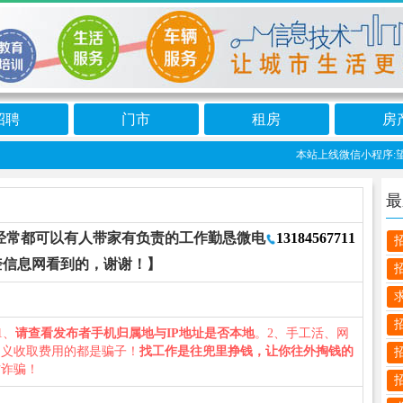
招聘
门市
租房
房
本站上线微信小程序:望奎
最
无经常都可以有人带家有负责的工作勤恳微电
13184567711
奎信息网看到的，谢谢！】
1、
请查看发布者手机归属地与IP地址是否本地
。2、手工活、网
名义收取费用的都是骗子！
找工作是往兜里挣钱，让你往外掏钱的
防诈骗！