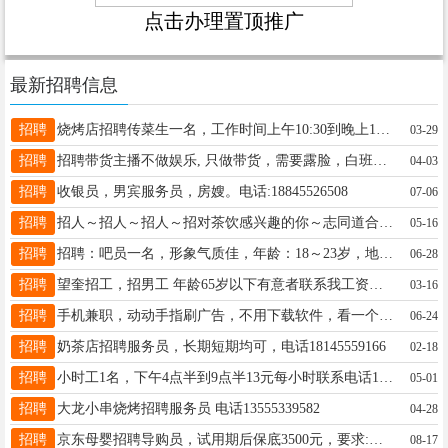
点击办理置顶推广
最新招聘信息
招聘
烧烤店招聘传菜生一名，工作时间上午10:30到晚上10:30，下午1点到晚上1点。每个月有带薪休息4个半天，电话☎15904639209
03-29
招聘
招聘带货主播不做娱乐, 只做带货，需要露脸，白班20/小时，晚班/27，带货主播+150名（能在晚上六点到次日六点这个时间段的优先）13091540123
04-03
招聘
收银员，男宾服务员，房嫂。电话:18845526508
07-06
招聘
招人～招人～招人～招对茶饮感兴趣的你～志同道合的你～踏实能干的你～? 长期优先年龄18～35周岁，待遇优厚 欢迎加入甜啦啦鲜果茶☎️18845525222 （微信同步
05-16
招聘
招聘：吧员一名，形象气质佳，年龄：18～23岁，地址：大医院南三好想来台球俱乐部，电话：18944558862
06-28
招聘
望奎招工，招男工 年龄65岁以下有意者联系我工资面谈13555332811
03-16
招聘
手机兼职，动动手指刷广告，不用下载软件，看一个广告一块钱，日结工资，多劳多得随时随地用手机操作。零门槛，简单易上手，业余时间就能做！全程无任何费用添加我微信:15793721398
06-24
招聘
奶茶店招聘服务员，长期短期均可，电话18145559166
02-18
招聘
小时工1名，下午4点半到9点半13元每小时联系电话13845537597
05-01
招聘
大龙小串烧烤招聘服务员 电话13555339582
04-28
招聘
京东母婴招聘导购员，试用期后保底3500元，要求:女性，22-40周岁，有销售经验，待人礼貌热情！应聘电话16645512278
08-17