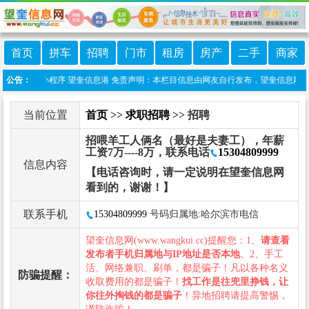
首页
拼车
招聘
门市
租房
房产
二手
商家
上线微信小程序:望奎信息港 免责声明：本栏目信息由网友自行发布，望奎信息网不承担
公告：
当前位置
首页
>>
求职招聘
>> 招聘
招喂羊工人俩名（最好是夫妻工），年薪
工资7万----8万，联系电话
15304809999
信息内容
【电话咨询时，请一定说明在望奎信息网
看到的，谢谢！】
联系手机
15304809999
号码归属地:哈尔滨市电信
望奎信息网(www.wangkui.cc)提醒您：1、
请查看
发布者手机归属地与IP地址是否本地
。2、手工
活、网络兼职、刷单，都是骗子！凡以各种名义
防骗提醒：
收取费用的都是骗子！
找工作是往兜里挣钱，让
你往外掏钱的都是骗子
！异地招聘请提高警惕，