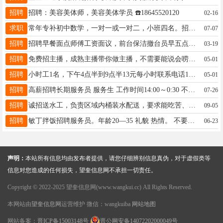
招聘
招聘：美容美体师，美容美体学员 ☎️18645520120
02-16
求职
常年专补初中数学，一对一或一对二，小班四名。招收初一，初二，初三，初四，本人亲自带，价格优惠。本人有十多年教学辅导经验，带过多届初四毕业班学生，有中考方向命题18645558627
07-07
招聘
招聘早餐面点师傅工资面议，前台保洁撤台员早五点下午四点工资2800＋200满勤联系电话☎13555358887微信同步
03-19
招聘
免费招主播，成熟主播带你做主播，不需要能说会唠，有人教，有人帮，有人带时间自由，宝妈，兼职人群都可以，绿色平台，健康直播，下播提现， 微信13199399011
05-01
招聘
小时工1名，下午4点半到9点半13元每小时联系电话13845537597
05-01
招聘
高薪招聘长期服务员 服务生 工作时间14:00～0:30 不加班 不值班 待遇优 有工作经验，有责任心，长期稳定者优先录用 ，下午1点后联系，电话：15304559963
07-26
招聘
诚招送水工，负责区域内桶装水配送，要求能吃苦、会骑电动车，薪资，多劳多得，有意者请联系13054399555！！！！！！
09-05
招聘
敏丁拌饭招聘服务员。年龄20—35 礼貌 热情。 不要短期。电话13136923169
06-23
声明：
本站所有信息均由发布者提供，请您仔细辨别信息真伪，对于虚假类等
信息对您造成的任何损失，望奎信息网不承担一切责任。
Copyright © 2022-2025 望奎信息网(www.wangkui.cc) All Rights Reserved.
本网站由
望奎信息网
运营维护 微信：wangkuiba
网站地图
网站备案：
晋ICP备15003148号
晋公网安备14072202000049号