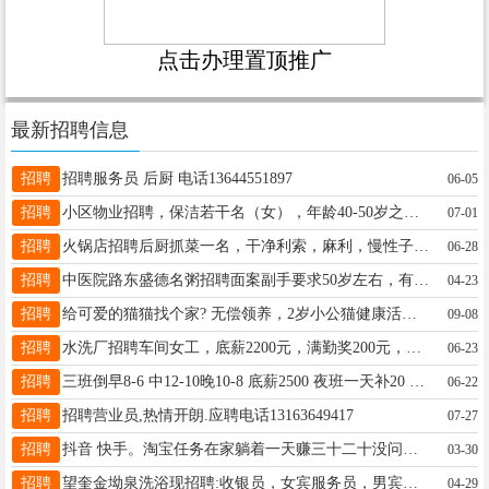
点击办理置顶推广
最新招聘信息
招聘
招聘服务员 后厨 电话13644551897
06-05
招聘
小区物业招聘，保洁若干名（女），年龄40-50岁之间，另招门卫若干名（男），年龄50-55岁之间，工资面议，联系电话，18045517569
07-01
招聘
火锅店招聘后厨抓菜一名，干净利索，麻利，慢性子易扰，联系电话13284959993
06-28
招聘
中医院路东盛德名粥招聘面案副手要求50岁左右，有经验能起早长期工作，有经验者家住附近者优先，有团队精神15636848999
04-23
招聘
给可爱的猫猫找个家? 无偿领养，2岁小公猫健康活泼，因工作原因没时间照顾，有喜欢的联系：15799153230
09-08
招聘
水洗厂招聘车间女工，底薪2200元，满勤奖200元，中午管饭，联系电话13284050103
06-23
招聘
三班倒早8-6 中12-10晚10-8 底薪2500 夜班一天补20 外加提成 搬货 上架捡货处理售后 4天休 试岗3天无工资 年龄20-30 私13069963618
06-22
招聘
招聘营业员,热情开朗.应聘电话13163649417
07-27
招聘
抖音 快手。淘宝任务在家躺着一天赚三十二十没问题，嫌弃少的不要➕薇16646402587
03-30
招聘
望奎金坳泉洗浴现招聘:收银员，女宾服务员，男宾服务员，看门工，房嫂，休闲大厅服务员，电话:/15145721721
04-29