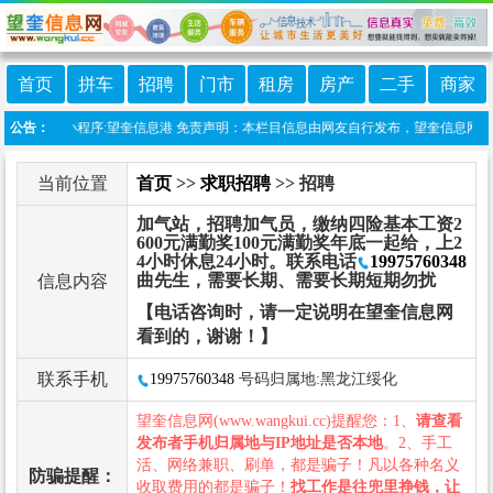
首页
拼车
招聘
门市
租房
房产
二手
商家
上线微信小程序:望奎信息港 免责声明：本栏目信息由网友自行发布，望奎信息网不承担
公告：
当前位置
首页
>>
求职招聘
>> 招聘
加气站，招聘加气员，缴纳四险基本工资2
600元满勤奖100元满勤奖年底一起给，上2
4小时休息24小时。联系电话
19975760348
曲先生，需要长期、需要长期短期勿扰
信息内容
【电话咨询时，请一定说明在望奎信息网
看到的，谢谢！】
联系手机
19975760348
号码归属地:黑龙江绥化
望奎信息网(www.wangkui.cc)提醒您：1、
请查看
发布者手机归属地与IP地址是否本地
。2、手工
活、网络兼职、刷单，都是骗子！凡以各种名义
防骗提醒：
收取费用的都是骗子！
找工作是往兜里挣钱，让