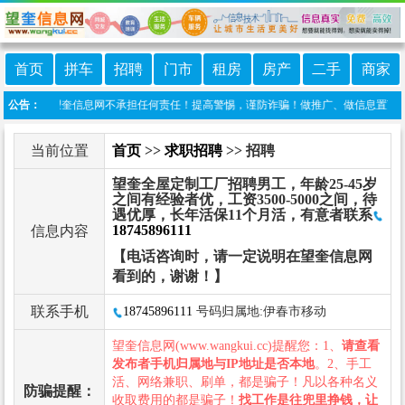
首页
拼车
招聘
门市
租房
房产
二手
商家
行发布，望奎信息网不承担任何责任！提高警惕，谨防诈骗！做推广、做信息置顶！请加望奎
公告：
当前位置
首页
>>
求职招聘
>> 招聘
望奎全屋定制工厂招聘男工，年龄25-45岁
之间有经验者优，工资3500-5000之间，待
遇优厚，长年活保11个月活，有意者联系
18745896111
信息内容
【电话咨询时，请一定说明在望奎信息网
看到的，谢谢！】
联系手机
18745896111
号码归属地:伊春市移动
望奎信息网(www.wangkui.cc)提醒您：1、
请查看
发布者手机归属地与IP地址是否本地
。2、手工
活、网络兼职、刷单，都是骗子！凡以各种名义
防骗提醒：
收取费用的都是骗子！
找工作是往兜里挣钱，让