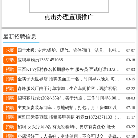
点击办理置顶推广
最新招聘信息
求职
四羊水暖: 专营:锅炉、暖气、管件阀门、洁具、电料。房屋改水、改电、水暖一站式服务 用料实在，手艺放心 价格透明，售后无忧 电话微信号:13763744627
07-07
求职
应聘导购员13351451088
03-18
招聘
三百KTV招聘多名长期服务生 服务员 面试电话18724464123
07-03
招聘
金筷子大世界店 招聘煮面工一名，时间早八晚九 每个月4个半天休息 电话☎️15245519997
03-15
招聘
森峰服装厂由于订单增加，生产车间扩容，现扩容招聘：机台工15人.质检3人，完成班长一人，零活工人6人，男工1人，常年订单稳定，不压工资，电话：15776021693.
02-22
招聘
招聘客服(女)20岁-35岁，善于沟通，工作时间早8.00点，晚6点联糸电话:15645551818
08-03
招聘
主要负责装车卸车，原地码拍，打包，月工资8000以上长白班，有叉车辅助工作，工资可以日结管吃住，年龄18-58周岁，身体健康，能吃苦耐劳，无不良嗜好13512814104徐队长
07-18
招聘
蕙雅国际美容院 招租美甲美睫 有意☎️18724371133（微信同步）
11-17
招聘
招聘 女头疗师2名 有无经验均可 要求有责任心 能长期 工资待遇 底薪+提成+满勤 联系电话18045589327 地址 北二道街审计局对面
03-22
招聘
小店活好干，人品好，身体健康，不会可以交，先锋镇13763789875
07-19