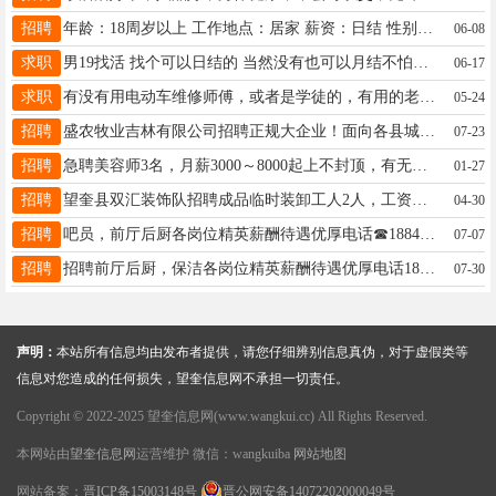
招聘
年龄：18周岁以上 工作地点：居家 薪资：日结 性别：女生 工作性质：按要求完成下载指定平台 跟用户沟通交流 需要有耐心 咨询：18646162109（加微）
06-08
求职
男19找活 找个可以日结的 当然没有也可以月结不怕苦不怕累不怕埋汰啥活都能干 需要的给我打电话16629669944
06-17
求职
有没有用电动车维修师傅，或者是学徒的，有用的老板可以电话联系15945551104
05-24
招聘
盛农牧业吉林有限公司招聘正规大企业！面向各县城招聘地销销售精英底薪3000每日补助300元任务达标月入14000五险一金齐全，社保待遇优厚电话:15143081178郭经理
07-23
招聘
急聘美容师3名，月薪3000～8000起上不封顶，有无经验均可，免费教50多种技术，时间自由，对于宝妈早晨可以送完孩子来，晚上可以接孩子之前走周六周日可以休息15184566670
01-27
招聘
望奎县双汇装饰队招聘成品临时装卸工人2人，工资日结，记件工资，电话微信18944556159
04-30
招聘
吧员，前厅后厨各岗位精英薪酬待遇优厚电话☎18845828777
07-07
招聘
招聘前厅后厨，保洁各岗位精英薪酬待遇优厚电话18845828777
07-30
声明：
本站所有信息均由发布者提供，请您仔细辨别信息真伪，对于虚假类等
信息对您造成的任何损失，望奎信息网不承担一切责任。
Copyright © 2022-2025 望奎信息网(www.wangkui.cc) All Rights Reserved.
本网站由
望奎信息网
运营维护 微信：wangkuiba
网站地图
网站备案：
晋ICP备15003148号
晋公网安备14072202000049号