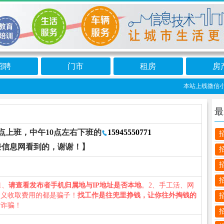
招聘
门市
租房
房
本站上线微信小程
最
点上班，中午10点左右下班的
15945550771
奎信息网看到的，谢谢！】
1、
请查看发布者手机归属地与IP地址是否本地
。2、手工活、网
名义收取费用的都是骗子！
找工作是往兜里挣钱，让你往外掏钱的
防诈骗！