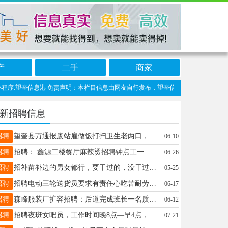
产
二手
商家
序:望奎信息港 免责声明：本栏目信息由网友自行发布，望奎信息网不承担任何责任！提
新招聘信息
招聘
望奎县万通报废站雇做饭打扫卫生老两口，联系电话13039683345
06-10
招聘
招聘： 鑫源二楼餐厅麻辣烫招聘钟点工一名 上午10：30–下午1：30 要求：干净利索，活不累 中午饭口勿扰，有意者详谈 电话：13796549108
06-26
招聘
招补苗补边的男女都行，要干过的，没干过不用，能干七八天，240一天十个小时，供吃住，13763767188
05-25
招聘
招聘电动三轮送货员要求有责任心吃苦耐劳薪资优厚联系方式15146531363
06-17
招聘
森峰服装厂扩容招聘：后道完成班长一名质检2名，机台工15人.模板2人，常年订单稳定，不压工资，电话15776021693
06-12
招聘
招聘夜班女吧员，工作时间晚8点—早4点，长期，短期勿扰。有责任心。15845533535微信电话同步
07-21