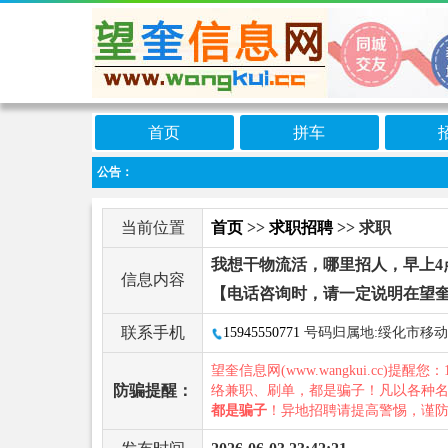
首页
拼车
公告：
当前位置
首页
>>
求职招聘
>> 求职
我想干物流活，哪里招人，早上4
信息内容
【电话咨询时，请一定说明在望
联系手机
15945550771
号码归属地:绥化市移动
望奎信息网(www.wangkui.cc)提醒您：
防骗提醒：
络兼职、刷单，都是骗子！凡以各种
都是骗子
！异地招聘请提高警惕，谨