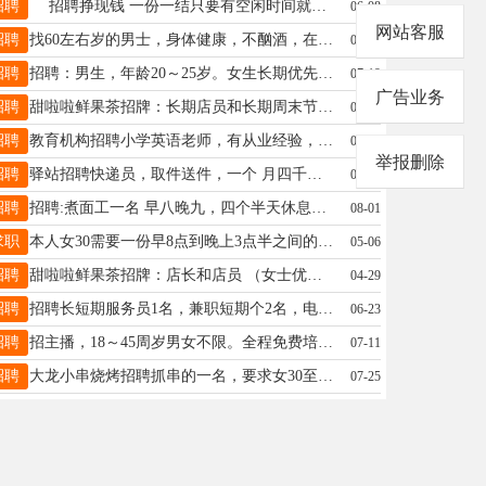
招聘
招聘挣现钱 一份一结只要有空闲时间就能干 15845530356
06-08
网站客服
招聘
找60左右岁的男士，身体健康，不酗酒，在场地看护，有意者电话联系，工资面谈13763738199
02-08
招聘
招聘：男生，年龄20～25岁。女生长期优先年龄20岁～38岁，大医院南三好想来。18944558862
07-19
广告业务
招聘
甜啦啦鲜果茶招牌：长期店员和长期周末节假日兼职店员，有意者联系电话☎️18845525222(微信同步
03-19
招聘
教育机构招聘小学英语老师，有从业经验，短期勿扰 16604554366
07-29
举报删除
招聘
驿站招聘快递员，取件送件，一个 月四千中午供一顿饭，驿站有车会 开三轮电动车就行，老板事少活好 干 联系电话18945508590
04-02
招聘
招聘:煮面工一名 早八晚九，四个半天休息。 活轻松好干，不会的有人带（不用和面压饼） 联系电话:17374756362微信同步
08-01
求职
本人女30需要一份早8点到晚上3点半之间的工作能接送孩子联系电话15214523978
05-06
招聘
甜啦啦鲜果茶招牌：店长和店员 （女士优先） 年龄：18--30 工资面议 ☎️18845525222(微信同步）
04-29
招聘
招聘长短期服务员1名，兼职短期个2名，电话18944620612
06-23
招聘
招主播，18～45周岁男女不限。全程免费培训，0元入职！在家开播，时间自己选择。全程陪跑专人教授，一站式服务，入职后我带你，家住望奎，有意者可面谈；陈女士16646554775
07-11
招聘
大龙小串烧烤招聘抓串的一名，要求女30至50岁之间，工资3300元＋满勤200元，上班时间下午2点到晚上10点联系电话18245872244微信同步
07-25