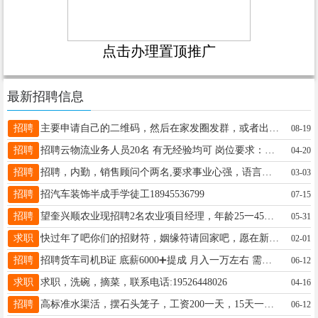
点击办理置顶推广
最新招聘信息
招聘
主要申请自己的二维码，然后在家发圈发群，或者出去面对面分享，下单就有丰厚佣金，佣金当天到微信。不投一分钱，洗衣液望奎本地当天到货！现场试用！不好用立马退款！18612114722
08-19
招聘
招聘云物流业务人员20名 有无经验均可 岗位要求：22周岁以上（男女不限）稳定有上进心 沟通能力强 月入5k到10k+ 能者多劳联系电话15146299678位置乾程花园
04-20
招聘
招聘，内勤，销售顾问个两名,要求事业心强，语言沟通能力好，薪资待遇好，有工作经验能长期工作者优先，电话13352555557
03-03
招聘
招汽车装饰半成手学徒工18945536799
07-15
招聘
望奎兴顺农业现招聘2名农业项目经理，年龄25一45岁，男女不限，工资待遇：底薪十绩效，要求有车，面试合格方可上岗，联系电话：13945506353。
05-31
求职
快过年了吧你们的招财符，姻缘符请回家吧，愿在新的一年里大财小财源源不断，单身的小伙伴都找到如意伴侣请符热线15765799819
02-01
招聘
招聘货车司机B证 底薪6000➕提成 月入一万左右 需体力劳动 能劳者多得 招聘车队队长薪资面议 联系电话☎:19845378777
06-12
求职
求职，洗碗，摘菜，联系电话:19526448026
04-16
招聘
高标准水渠活，摆石头笼子，工资200一天，15天一开支，地址兰西，年龄在48岁以下联系17144555777
06-12