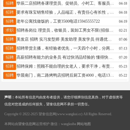
招聘
华辰二店招聘各课理货员、促销员、小时工、客服员、收银员、保洁员、装卸工，薪资待遇好，有带薪休假，可上保险，有意者可拨打咨询电话:15765798271 地址:华辰购物广场地下
04-18
招聘
要求有珠宝销售经验，人品端正，有责任心有长性，工资面议。联系电话15046586602。非诚勿扰
04-18
招聘
老年公寓找做饭的，工资3500电话15945555722
04-19
求职
招聘各岗位 理货员，收银员，装卸工男女不限{招假期工，短期工}。 地址：大医院南二路大自然生鲜超市。 电话：16604552333
02-21
招聘
美发店 招聘 实习发型师 美发助理 美发学员 待遇优厚 活多事少 上手快 教的好 联系电话 15636841582 （微信同步）
07-06
招聘
招聘带货主播，有经验者优先，一天四个小时，分两场播，不用坐班，播完就走 薪资待遇：底薪3000+满勤100+提成 联系电话18704551813
07-13
招聘
高薪招聘有能力的业务员 有过快消品经验的 懂得快消品怎么操作的 招聘长期送货工 短期送货工工资日 欢迎加入 电话18445528866
07-20
招聘
招聘保姆：照顾不能自理的女老人，要求干净，有责任心有耐心，早6点到晚6点 工作地点，望奎体育广场小区，工资面谈，电话15546518030
05-23
招聘
华晨南门，南二路烤鸭店招聘后厨工资4000，电话13329458933
05-22
声明：
本站所有信息均由发布者提供，请您仔细辨别信息真伪，对于虚假类等
信息对您造成的任何损失，望奎信息网不承担一切责任。
Copyright © 2022-2025 望奎信息网(www.wangkui.cc) All Rights Reserved.
本网站由
望奎信息网
运营维护 微信：wangkuiba
网站地图