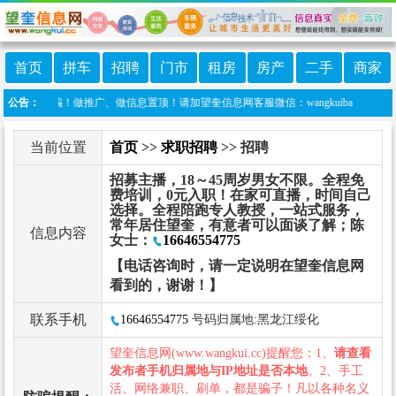
首页
拼车
招聘
门市
租房
房产
二手
商家
谨防诈骗！做推广、做信息置顶！请加望奎信息网客服微信：wangkuiba
公告：
当前位置
首页
>>
求职招聘
>> 招聘
招募主播，18～45周岁男女不限。全程免
费培训，0元入职！在家可直播，时间自己
选择。全程陪跑专人教授，一站式服务，
常年居住望奎，有意者可以面谈了解；陈
信息内容
女士：
16646554775
【电话咨询时，请一定说明在望奎信息网
看到的，谢谢！】
联系手机
16646554775
号码归属地:黑龙江绥化
望奎信息网(www.wangkui.cc)提醒您：1、
请查看
发布者手机归属地与IP地址是否本地
。2、手工
活、网络兼职、刷单，都是骗子！凡以各种名义