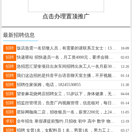
点击办理置顶推广
最新招聘信息
招聘
饭店急需一名切墩人员，有需要的请联系王女士：13339458870
10-09
招聘
快递驿站 招快递员一名，月工资4000元，要求会骑电动三轮车，手机操作，有经验者优先，电话☎15765794379
02-03
招聘
急招思汇望奎项目出灰车间招聘出灰工人一名月薪3000要求身体健康思维敏捷60岁以下上12小时休息24小时。联系电话17758872488
12-26
招聘
我们这边招的是抖音平台语音聊天室主播，不开视频 ，在麦上闲聊，兼职全职都可以的。 在家有手机带耳机就可以工作 新人小白有师傅教 全程不收取任何费用 微信xuyabei7 非诚勿扰
01-14
招聘
招聘住家保姆，电话，18245530855
11-30
招聘
望奎麻花烧烤店招聘女工，55岁以下，身体健康，无不良嗜好，早中午供饭，时间早5.30-4.30供资高，年节有福利，想干的来面试，非诚勿扰18145591492
04-04
招聘
招监控管理员，负责厂内视频管理，信息核对，每日上报监控报表，长白班，懂监控网络修理更佳。薪资面议。有免费班车，食堂，五险，望奎先锋镇往西两公里。联系18686796187
01-14
招聘
星际网咖南二店，招收银员一名，薪资2200元，上24小时休24小时，有无工作经验均可，男女不限，长期优先 ☎️ 15945531114 13763767774
11-05
求职
全年招生 寒假课提前预约 只招收 初中 高中 数学 物理。化学 一对一，一对二，联系电话:17645505980（微信同步）多年经验老师授课 自己咨询
12-19
招聘
招聘 女普1名，女配料员 1 名，男普1名 ，男力工 2名，联系电话：15765577671
03-17