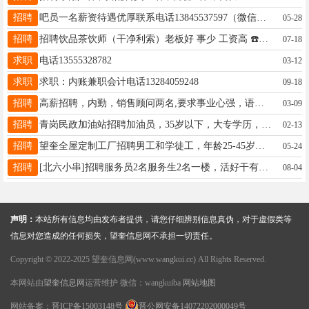
招聘
吧员一名薪资待遇优厚联系电话13845537597（微信同步）
05-28
招聘
招聘饮品茶饮师（干净利索）老板好 事少 工资高 ☎️15184566300
07-18
求职
电话13555328782
03-12
求职
求职：内账兼职会计电话13284059248
09-18
招聘
高薪招聘，内勤，销售顾问两名,要求事业心强，语言沟通能力好，薪资待遇好，有社保，有工作经验能长期工作者优先，电话13352555557
03-09
招聘
青岗民政加油站招聘加油员，35岁以下，大专学历，上三休三。签正式合同，五险一金。15945555502
02-13
招聘
望奎全屋定制工厂招聘男工和学徒工，年龄25-45岁之间有经验者优，工资3000-5000之间，待遇优厚，长年活保11个月活，有意者联系18745896111
05-24
招聘
[北六小串]招聘服务员2名服务生2名一楼，活好干有经验者优先 招长期，长期，长期!!!短期的就不要给我打电话了 地址:三百北六往西路北[北六小串]电话18697024446
08-04
声明：
本站所有信息均由发布者提供，请您仔细辨别信息真伪，对于虚假类等
信息对您造成的任何损失，望奎信息网不承担一切责任。
Copyright © 2022-2025 望奎信息网(www.wangkui.cc) All Rights Reserved.
本网站由
望奎信息网
运营维护 微信：wangkuiba
网站地图
网站备案：
晋ICP备15003148号
晋公网安备14072202000049号