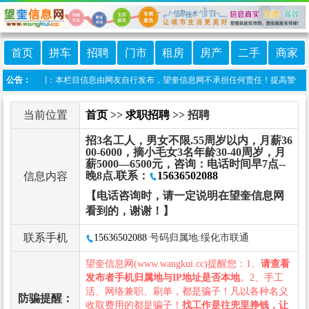
首页
拼车
招聘
门市
租房
房产
二手
商家
港 免责声明：本栏目信息由网友自行发布，望奎信息网不承担任何责任！提高警惕，谨防
公告：
当前位置
首页
>>
求职招聘
>> 招聘
招3名工人，男女不限.55周岁以内，月薪36
00-6000，摘小毛女3名年龄30-40周岁，月
薪5000—6500元，咨询：电话时间早7点--
晚8点.联系：
15636502088
信息内容
【电话咨询时，请一定说明在望奎信息网
看到的，谢谢！】
联系手机
15636502088
号码归属地:绥化市联通
望奎信息网(www.wangkui.cc)提醒您：1、
请查看
发布者手机归属地与IP地址是否本地
。2、手工
活、网络兼职、刷单，都是骗子！凡以各种名义
防骗提醒：
收取费用的都是骗子！
找工作是往兜里挣钱，让