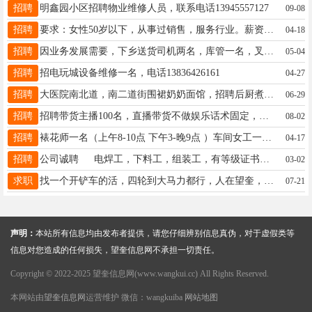
招聘
明鑫园小区招聘物业维修人员，联系电话13945557127
09-08
招聘
要求：女性50岁以下，从事过销售，服务行业。薪资待遇：工作时间早八晚五，每周单休，四天带薪假。底薪+奖金+技能薪+养老保险+医疗保险。能够长期工作者电联：15046648072
04-18
招聘
因业务发展需要，下乡送货司机两名，库管一名，叉车工若干名，有经验的业务员一名，有通勤车，免费午餐，待遇优厚，工资面议，联系电话13766768299
05-04
招聘
招电玩城设备维修一名，电话13836426161
04-27
招聘
大医院南北道，南二道街围裙奶奶面馆，招聘后厨煮面师傅一名3000元， 电话14704563443
06-29
招聘
招聘带货主播100名，直播带货不做娱乐话术固定，照着稿子念就行白班20/时，晚班/27/时，日结 兼职 全职都可以 工作地点，望奎县数智谷，电话☎17014698899
08-02
招聘
裱花师一名（上午8-10点 下午3-晚9点 ）车间女工一名 裱花学员两名包教包会 详情咨询：15345561111
04-17
招聘
公司诚聘 电焊工，下料工，组装工，有等级证书及相关经验者优先录用，薪资待遇优厚，联系电话：18182856781
03-02
求职
找一个开铲车的活，四轮到大马力都行，人在望奎，有用人的老板打电话16221888188，，，13763767188
07-21
声明：
本站所有信息均由发布者提供，请您仔细辨别信息真伪，对于虚假类等
信息对您造成的任何损失，望奎信息网不承担一切责任。
Copyright © 2022-2025 望奎信息网(www.wangkui.cc) All Rights Reserved.
本网站由
望奎信息网
运营维护 微信：wangkuiba
网站地图