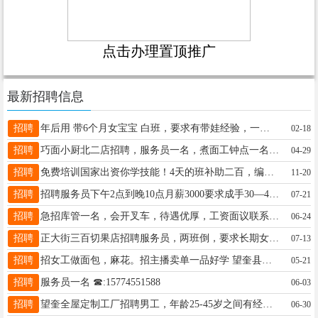
点击办理置顶推广
最新招聘信息
招聘
年后用 带6个月女宝宝 白班，要求有带娃经验，一天2顿饭，懂孩子辅食 早8晚8一个月放假2天，要求有耐心 有爱心 麻利 15214524502加我微信 工资5500
02-18
招聘
巧面小厨北二店招聘，服务员一名，煮面工钟点一名，联系电话☎18245538628
04-29
招聘
免费培训国家出资你学技能！4天的班补助二百，编织班！结业颁发技能证书，上课时间11月25号—28号上午8:20-3:20 地址：望奎县数智谷大厦4楼联系电话：15656374567
11-20
招聘
招聘服务员下午2点到晚10点月薪3000要求成手30—45岁短期勿扰电话☎13555358887
07-21
招聘
急招库管一名，会开叉车，待遇优厚，工资面议联系电话13766768299
06-24
招聘
正大街三百切果店招聘服务员，两班倒，要求长期女，年龄25-45之间，电话18145559166
07-13
招聘
招女工做面包，麻花。招主播卖单一品好学 望奎县北五路15846680087
05-21
招聘
服务员一名 ☎:15774551588
06-03
招聘
望奎全屋定制工厂招聘男工，年龄25-45岁之间有经验者优，工资3500-5000之间，待遇优厚，长年活保11个月活，有意者联系18745896111
06-30