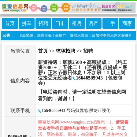
首页
拼车
招聘
门市
租房
房产
二手
商家
责任！提高警惕，谨防诈骗！做推广、做信息置顶！请加望奎信息网客服微信：wangk
公告：
当前位置
首页
>>
求职招聘
>> 招聘
薪资待遇：底薪2500＋高额提成： （均工
资7000＋上五休二！（还有跳 点提成＋底
薪）正常节假日休息！不加班！!! 以上岗
位接受无经验者
16646585943
（包教包
信息内容
会）
【电话咨询时，请一定说明在望奎信息网
看到的，谢谢！】
联系手机
16646585943
号码归属地:黑龙江绥化
望奎信息网(www.wangkui.cc)提醒您：1、
请查看
发布者手机归属地与IP地址是否本地
。2、手工
活、网络兼职、刷单，都是骗子！凡以各种名义