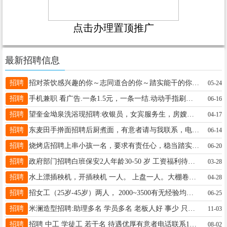
点击办理置顶推广
最新招聘信息
招聘
招对茶饮感兴趣的你～志同道合的你～踏实能干的你～? 长期优先年龄18～35周岁，待遇优厚 欢迎加入甜啦啦鲜果茶☎️18845525222 （微信同步）
05-24
招聘
手机兼职 看广告.一条1.5元，一条一结.动动手指刷广告，不用下载软件，随时随地手机操作。简单易上手，业余时间就能做!全程无任何费用。 加15645541097
06-16
招聘
望奎金坳泉洗浴现招聘:收银员，女宾服务生，房嫂，休闲大厅服务员，电话:18697071919/15145721721
04-17
招聘
东麦田手擀面招聘后厨煮面，有意者请与我联系，电话微信同步18645538718
06-14
招聘
烧烤店招聘上串小孩一名，要求有责任心，稳当踏实，长短期都可以，长期2500，短期面谈，15776026020
06-20
招聘
政府部门招聘白班保安2人年龄30-50 岁 工资福利待遇面议，要求：无纹身，无前科劣迹，退伍军人优先。电话 15344552188
03-28
招聘
水上漂插秧机，开插秧机 一人。 上盘一人。大棚卷苗一人，干过的优先，五月十五号左右开始干，电话，18446342444
04-28
招聘
招女工（25岁-45岁）两人， 2000~3500有无经验均可免费培训保证三天上岗 （每月三天休假。 联系电话15776029528
06-25
招聘
米澜造型招聘:助理多名 学员多名 老板人好 事少 只要你认真学 包教包会 供饭 地址在: 四小学斜对面米澜造型 ☎️ 19164754856 V同步
11-03
招聘
招聘 中工 学徒工 若干名 待遇优厚有意者电话联系18004557677
08-02