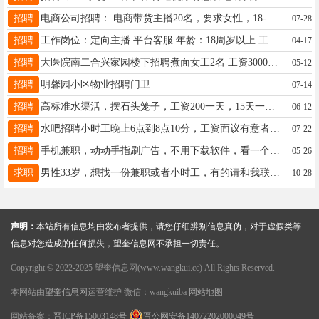
招聘
电商公司招聘： 电商带货主播20名，要求女性，18-45岁，口齿伶俐，头脑灵活，有责任心身体健康工作轻松待遇优厚。底薪待遇4000+（有无经验均可公司有培训）17175172521
07-28
招聘
工作岗位：定向主播 平台客服 年龄：18周岁以上 工作地点：居家 薪资：日结 性别：女生 工作性质：通过平台和客户进行沟通交流 需要有一定耐心 咨询：18646162109（加微）
04-17
招聘
大医院南二合兴家园楼下招聘煮面女工2名 工资3000+满勤200+奖金 联系电话15636578292
05-12
招聘
明馨园小区物业招聘门卫
07-14
招聘
高标准水渠活，摆石头笼子，工资200一天，15天一开支，地址兰西，年龄在48岁以下联系17144555777
06-12
招聘
水吧招聘小时工晚上6点到8点10分，工资面议有意者联系电话18745573292
07-22
招聘
手机兼职，动动手指刷广告，不用下载软件，看一个广告1.5元，哪怕只看一条也当天结算，没套路多劳多得随时随地用手机操作。零门槛，简单易上手，加微19294631105
05-26
求职
男性33岁，想找一份兼职或者小时工，有的请和我联系18746527227
10-28
声明：
本站所有信息均由发布者提供，请您仔细辨别信息真伪，对于虚假类等
信息对您造成的任何损失，望奎信息网不承担一切责任。
Copyright © 2022-2025 望奎信息网(www.wangkui.cc) All Rights Reserved.
本网站由
望奎信息网
运营维护 微信：wangkuiba
网站地图
网站备案：
晋ICP备15003148号
晋公网安备14072202000049号