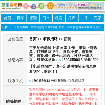
首页
拼车
招聘
门市
租房
房产
二手
商家
望奎信息港 免责声明：本栏目信息由网友自行发布，望奎信息网不承担任何责任！提高警
公告：
当前位置
首页
>>
求职招聘
>> 招聘
主要配合老师上课 日常工作，准备上课教
具，打扫教室卫生。喜欢小孩，喜欢微
笑，喜欢和小孩子玩沟通，性格开朗活
泼，有集体意识。
15904556618
底薪1500
信息内容
【电话咨询时，请一定说明在望奎信息网
看到的，谢谢！】
联系手机
15904556618
号码归属地:绥化市移动
望奎信息网(www.wangkui.cc)提醒您：1、
请查看
发布者手机归属地与IP地址是否本地
。2、手工
活、网络兼职、刷单，都是骗子！凡以各种名义
防骗提醒：
收取费用的都是骗子！
找工作是往兜里挣钱，让