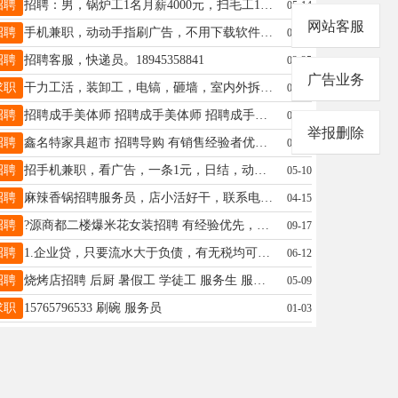
招聘
招聘：男，锅炉工1名月薪4000元，扫毛工1名月薪5000，堵鼻眼工1名活不累月薪4000元（年龄56周岁以为）咨询：电话时间早7点--晚8点.联系人单女士15636502088
05-14
网站客服
招聘
手机兼职，动动手指刷广告，不用下载软件，看一个广告一块钱，日结工资，多劳多得随时随地用手机操作。零门槛，简单易上手，业余时间就能做！全程无任何费用添加我微信:15793721398
04-23
招聘
招聘客服，快递员。18945358841
02-25
广告业务
求职
干力工活，装卸工，电镐，砸墙，室内外拆除，搬搬抬抬，扛楼，搬家，清理室内，室外垃圾，家具按装等等各种小零活，电动三轮车出租，拉货，拉脚，送货都行。联系电话15945551104
07-02
招聘
招聘成手美体师 招聘成手美体师 招聘成手美体师月薪5000-10000（底薪➕阶梯式提成➕工资工龄）需要良好沟通能力爱岗敬业，品貌端正优先，电话17645914888
05-17
举报删除
招聘
鑫名特家具超市 招聘导购 有销售经验者优先 电话:15645567487 地址:鑫源商都二楼南侧
05-23
招聘
招手机兼职，看广告，一条1元，日结，动动手指刷广告，不用下载软件，随时随地手机操作。零门槛，简单易上手，业余时间就能做!全程无任何费 加微：15546645371
05-10
招聘
麻辣香锅招聘服务员，店小活好干，联系电话17611526123
04-15
招聘
?源商都二楼爆米花女装招聘 有经验优先，无经验踏实认学也可以，联系电话，18646961567，打电话时间早8点之后，晚8点之前。
09-17
招聘
1.企业贷，只要流水大于负债，有无税均可办理。2养殖贷。3，公积金各种业务。4 车贷，房贷二次贷。5，各种征信业务。以上业务都是个人一手渠道。费用低，效率高16604550655
06-12
招聘
烧烤店招聘 后厨 暑假工 学徒工 服务生 服务员 工作时间下午2点到凌晨2点 事少活少电话18946367713
05-09
求职
15765796533 刷碗 服务员
01-03