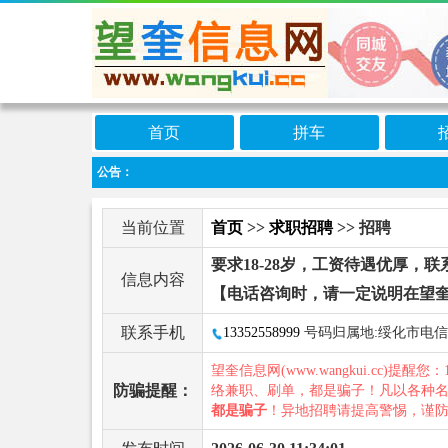
首页
拼车
公告：
当前位置
首页
>>
求职招聘
>> 招聘
要求18-28岁，工资待遇优厚，联
信息内容
【电话咨询时，请一定说明在望
联系手机
13352558999
号码归属地:绥化市电信
望奎信息网(www.wangkui.cc)提醒您：
防骗提醒：
络兼职、刷单，都是骗子！凡以各种
都是骗子
！异地招聘请提高警惕，谨