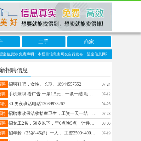
产
二手
商家
奎信息港 免责声明：本栏目信息由网友自行发布，望奎信息网不承担任何责任！提高警惕
新招聘信息
招聘
招聘鞋吧，女性。长期。18944557552
07-24
招聘
手机兼职 看广告.一条1.5元，一条一结.动动手指刷广告，不用下载软件，随时随地手机操作。简单易上手，业余时间就能做!全程无任何费用。 加：15645541097
07-12
求职
30-男夜班活电话13089973267
04-26
招聘
招聘家政保洁收拾室卫生，工资一天一结，适合陪读，有能干活的联系我13845558624
07-28
招聘
招女工2名，50岁以下，早6点晚5点，计件，黄纸打包，地址南门外，电话13555343976
08-06
招聘
招年龄（25岁-45岁）一人， 工资2500~4000有无经验均可免费培训保证三天上岗 （每月三天休假。 联系电话15776029528
07-19