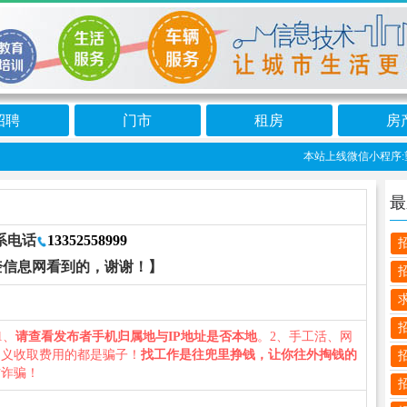
招聘
门市
租房
房
本站上线微信小程序:望
最
系电话
13352558999
奎信息网看到的，谢谢！】
1、
请查看发布者手机归属地与IP地址是否本地
。2、手工活、网
名义收取费用的都是骗子！
找工作是往兜里挣钱，让你往外掏钱的
防诈骗！