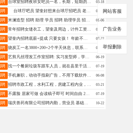
招聘
台球室招聘夜班女吧员一名，长期，短期勿扰，有责任心。15845533535电话微信同步
03-18
招聘
台球厅吧员 望奎好想来台球厅招吧员 老板人好 事少 基本一天就坐着 长期优先 女生 需要联系15774551171微信同步
网站客服
03-05
招聘
米澜造型 招聘 助理 学员 招聘 助理学员 招聘助理学员。店里事少 没有勾心斗角 ☎️ 18724361558。
01-06
广告业务
招聘
常年招聘女缝衣工，望奎及周边，计件工资，时间自由，可拿家里做，现金结账，送货上门，电话15246569622
04-28
招聘
望奎内招聘底薪+提成 只要女孩！ 年龄不要太大的！ 工作简单：喝点酒 跳跳舞 ！ 有底薪+提成 外地的也可以包住 不是陪酒！ 联系电话：16629669944 微信同步
07-22
举报删除
招聘
烧炭工一名3800+200+2个半天休息，联系电话15946158891
07-21
招聘
艺剪凡丝理发工作室招聘: 实习发型师，学员，想学技术进阶、快速成长的来，长期发展优先！供饭 地址: 四小学东一百米 艺剪凡丝理发店。☎️ 16645625559
06-19
招聘
找一个餐厨垃圾车跟车人员，就在县里干活，帮推推垃圾桶，工作简单不累，时间7.30到4点左右，中午有休息时间，月工资2000，电话15590997570
07-19
招聘
手机兼职，动动手指刷广告，不用下载软件，看一个广告一块钱，日结工资，多劳多得随时随地用手机操作。零门槛，简单易上手，业余时间就能做！全程无任何费用添加我微信:15793721398
06-08
招聘
招聘市政工程，水利工程，房建工程内业，结算，预算员，有想在家里这边发展的欢迎来电，电话：18045507257
03-21
招聘
不露脸 居家可做 会读稿子即可 时间自由 24小时随时接单 不出镜白班小时/20-夜班25 出镜白班小时/25-夜班30，有两部手机就行 加V：17604551097 接收付费的
07-19
招聘
瑞庆兽药有限公司招聘内勤，营业员 基础工资+满勤。月休4天，法定节假日休息联系电话：15124607142
10-22