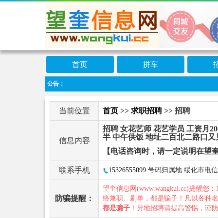
首页
拼车
公告：
当前位置
首页
>>
求职招聘
>> 招聘
招聘 女花艺师 花艺学员 工资月200
半 中午供饭 地址二百北二路口又
信息内容
【电话咨询时，请一定说明在望
联系手机
15326555099
号码归属地:绥化市电信
望奎信息网(www.wangkui.cc)提醒您：
防骗提醒：
络兼职、刷单，都是骗子！凡以各种
都是骗子
！异地招聘请提高警惕，谨