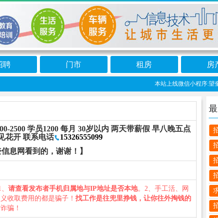
招聘
门市
租房
房
本站上线微信小程序:望奎信
最
0-2500 学员1200 每月 30岁以内 两天带薪假 早八晚五点
见花开 联系电话
15326555099
奎信息网看到的，谢谢！】
1、
请查看发布者手机归属地与IP地址是否本地
。2、手工活、网
名义收取费用的都是骗子！
找工作是往兜里挣钱，让你往外掏钱的
防诈骗！