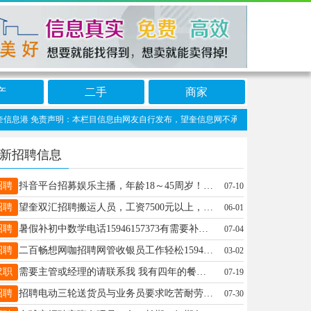
产
二手
商家
息港 免责声明：本栏目信息由网友自行发布，望奎信息网不承担任何责任！提高警惕，谨
新招聘信息
招聘
抖音平台招募娱乐主播，年龄18～45周岁！男女不限，零风险入职，在家就可以开播赚米，直播时间自己选择。全职兼职都可以，下播提现秒到账，全程免费培训，有人教授陪跑直到你成才拿到结果，你所需要的就是相信自己，别人可以靠一部手机赚米你就可以！有意者欢迎致电，陈女士16646554775
07-10
招聘
望奎双汇招聘搬运人员，工资7500元以上，缴纳五险一金，包吃住，联系电话18945545348
06-01
招聘
暑假补初中数学电话15946157373有需要补初中数学的联系我
07-04
招聘
二百畅想网咖招聘网管收银员工作轻松15945082889 短期勿扰
03-02
求职
需要主管或经理的请联系我 我有四年的餐饮经验 做过烤肉 火锅 烧烤 手机点餐 美团助手 管理员工 处理客诉 服务顾客 管理库存 提货报销 有餐饮需要的联系我 15754619683
07-19
招聘
招聘电动三轮送货员与业务员要求吃苦耐劳有责任心薪资面谈联系电话15146531363
07-30