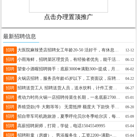
点击办理置顶推广
最新招聘信息
招聘
大医院麻辣烫店招聘女工年龄20-50 活好干，有休息，电话18697023433
12-12
招聘
小雨海鲜，招聘菜区理货员，有经验者优先，能干活的给我打电话，不能干的勿扰18045575356
06-12
招聘
望奎小酒喔招聘骑手：底薪3000➕满勤300+提成，月休两天，周五周六周日不允许休息然后最好有D证 联系电话：15046585668
06-02
招聘
火锅店招聘，服务员年龄45岁以下，工资面议，应聘电话18645593097
04-22
招聘
招聘送货工人 招聘送货人员，送水饮料，计件工资，多干多得，按单派送，要求会骑和自带电动三轮车，联系电话18604655500，
06-27
招聘
煮动力时尚火锅一店招聘传菜生长期，一名底薪2700满勤300➕工龄活好干！联系方式15145533730.闫经理微信同步
05-01
招聘
养殖贷款(牛 大鹅等等） 无需抵押 额度大 下款快 手续简单 单身也可以 有负债也没问题 着急用钱的来吧13351459543
09-20
招聘
招自带车司机跑旅游，夏季呼伦贝尔冬季哈尔滨，每天负责带游客游玩，踏实肯干月薪过万，15246739072
05-09
招聘
高薪招聘厨师，打荷，学徒，电话15045549995
05-04
招聘
招聘鞋童（房嫂）、男浴服务生，工资2200+满勤+提成。电话19917830099，地址：大医院西50米
05-04