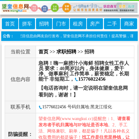
首页
拼车
招聘
门市
租房
房产
二手
商家
责声明：本栏目信息由网友自行发布，望奎信息网不承担任何责任！提高警惕，谨防诈骗！
公告：
当前位置
首页
>>
求职招聘
>> 招聘
急聘！嗨一麻捞汁小海鲜 招聘女性工作人
员 要求：40周岁以内，身体健康，爱干
净、做事麻利 工作简单，薪资稳定，长期
能干 非短期工，
15776022456
信息内容
【电话咨询时，请一定说明在望奎信息网
看到的，谢谢！】
联系手机
15776022456
号码归属地:黑龙江绥化
望奎信息网(www.wangkui.cc)提醒您：1、
请查看
发布者手机归属地与IP地址是否本地
。2、手工
活、网络兼职、刷单，都是骗子！凡以各种名义
防骗提醒：
收取费用的都是骗子！
找工作是往兜里挣钱，让