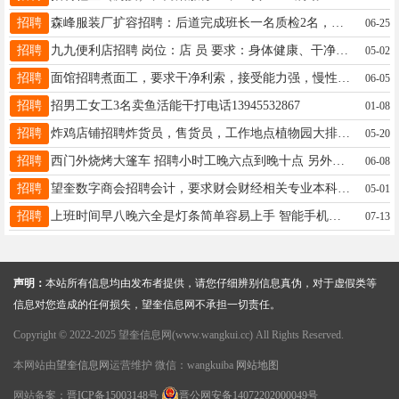
招聘
森峰服装厂扩容招聘：后道完成班长一名质检2名，机台工15人.模板2人，常年订单稳定，不压工资，电话15776021693
06-25
招聘
九九便利店招聘 岗位：店 员 要求：身体健康、干净勤快、长期稳定、 有工作经验者优先。 年龄20~45 联系电话：17504555565
05-02
招聘
面馆招聘煮面工，要求干净利索，接受能力强，慢性子勿扰。电话：15344555454
06-05
招聘
招男工女工3名卖鱼活能干打电话13945532867
01-08
招聘
炸鸡店铺招聘炸货员，售货员，工作地点植物园大排档，工作时间每天下午3点到晚上11点，薪资电话联系13214523567
05-20
招聘
西门外烧烤大篷车 招聘小时工晚六点到晚十点 另外招烧烤学徒工 13845583411
06-08
招聘
望奎数字商会招聘会计，要求财会财经相关专业本科及以上学历，有会计证，熟练操作办公软件，有无经验皆可，8小时工作制，双休法休，五险一金，工资3500+，联系电话13089971175
05-01
招聘
上班时间早八晚六全是灯条简单容易上手 智能手机使用灵活干活麻溜20-40工资2500满勤200没有休息不供吃男士请绕行 ☎️联系电话：16645515054微信同步
07-13
声明：
本站所有信息均由发布者提供，请您仔细辨别信息真伪，对于虚假类等
信息对您造成的任何损失，望奎信息网不承担一切责任。
Copyright © 2022-2025 望奎信息网(www.wangkui.cc) All Rights Reserved.
本网站由
望奎信息网
运营维护 微信：wangkuiba
网站地图
网站备案：
晋ICP备15003148号
晋公网安备14072202000049号