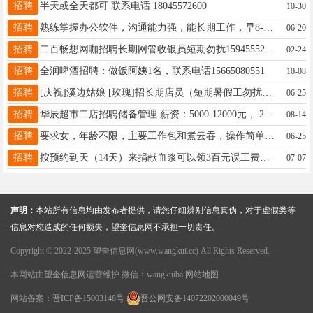
招聘
半天或全天都可 联系电话 18045572600
10-30
招聘
熟练掌握办公软件，沟通能力强，能长期工作，早8-11.30下午13.30-17.30，每周休一天，月工资3000电话。非诚勿扰15845517770 请不要加微信
06-20
招聘
二百畅想网咖招聘长期网管收银员短期勿扰15945552622
02-24
招聘
全润啤酒招聘：做饭阿姨1名，联系电话15665080551
10-08
招聘
[庆祝]溪边姑娘 [玫瑰]招长期店员（短期暑假工勿扰） [握手]有经验会切果 领悟能力强 [握手]有意者➕店里微信16646552332 [胜利]或来店里面咨询
06-25
招聘
华辰超市二店招聘储备管理 薪资：5000-12000元， 23－40周岁，大专以上学历 招聘热线：15765798271 欢迎优秀的你加入华辰大家庭！
08-14
招聘
要求女，年龄不限，主要工作包和煮云吞，操作简单，工资三千，有意者联系16592911555
06-25
招聘
按预约到天（14天）来捐献血浆可以领3百元误工费加补助大豆油一桶（不要礼品，换40元现金）联系电话18003643253
07-07
声明：
本站所有信息均由发布者提供，请您仔细辨别信息真伪，对于虚假类等
信息对您造成的任何损失，望奎信息网不承担一切责任。
Copyright © 2022-2025 望奎信息网(www.wangkui.cc) All Rights Reserved.
本网站由
望奎信息网
运营维护 微信：wangkuiba
网站地图
网站备案：
晋ICP备15003148号
晋公网安备14072202000049号