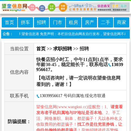
首页
拼车
招聘
门市
租房
房产
二手
商家
微信小程序:望奎信息港 免责声明：本栏目信息由网友自行发布，望奎信息网不承担任何
公告：
当前位置
首页
>>
求职招聘
>> 招聘
快餐店招小时工，中午11点到1点半，要求
年龄30-45，稳定能长干，联系电话
13039
956617
。
信息内容
【电话咨询时，请一定说明在望奎信息网
看到的，谢谢！】
联系手机
13039956617
号码归属地:绥化市联通
望奎信息网(www.wangkui.cc)提醒您：1、
请查看
发布者手机归属地与IP地址是否本地
。2、手工
活、网络兼职、刷单，都是骗子！凡以各种名义
防骗提醒：
收取费用的都是骗子！
找工作是往兜里挣钱，让
你往外掏钱的都是骗子
！异地招聘请提高警惕，