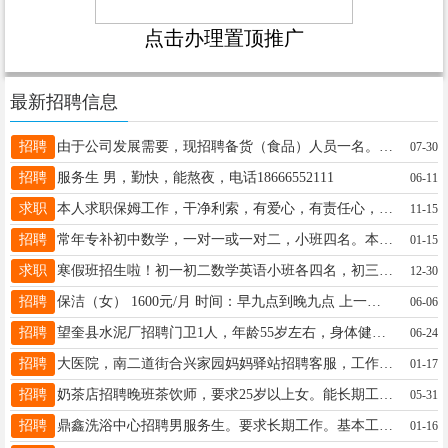
点击办理置顶推广
最新招聘信息
招聘
由于公司发展需要，现招聘备货（食品）人员一名。女，28岁-46岁之间，工资+满勤，每月带薪假两天，中午供一顿饭，有经验者优先！18944551177
07-30
招聘
服务生 男，勤快，能熬夜，电话18666552111
06-11
求职
本人求职保姆工作，干净利索，有爱心，有责任心，十年保姆经验，有需要的☎️18045548662
11-15
招聘
常年专补初中数学，一对一或一对二，小班四名。本人亲自带，价格优惠。本人有十多年教学辅导经验，带过多届初四毕业班学生，有想提升数学成绩的同学请联系我18645558627 招收初三物理两名
01-15
求职
寒假班招生啦！初一初二数学英语小班各四名，初三初四数理化英小班各四名，寒假作业辅导五名。招收想提分没方法的孩子。所有科目本人代，随时试课18746568796
12-30
招聘
保洁（女） 1600元/月 时间：早九点到晚九点 上一天休一天 电话：16616079212
06-06
招聘
望奎县水泥厂招聘门卫1人，年龄55岁左右，身体健康，上一天一宿休一天一宿，工资1900元/月，单位食堂免费就餐。微电同步18245534351
06-24
招聘
大医院，南二道街合兴家园妈妈驿站招聘客服，工作时间早8.30-晚18.00 联系电话19815514554
01-17
招聘
奶茶店招聘晚班茶饮师，要求25岁以上女。能长期工作，电话18145559166
05-31
招聘
鼎鑫洗浴中心招聘男服务生。要求长期工作。基本工资2200， 满勤奖200，加提成。工作24小时休息24小时。活少人好。18944557552。
01-16