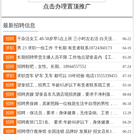
点击办理置顶推广
最新招聘信息
招聘
干杂活女工 40-58岁早5点上班 三小时左右活 白天没事 月薪1000元 电话15345561111
06-22
求职
男 23 求职一份工作 干长期 有意者联系18724360173
04-19
招聘
长期招聘带货主播人员不限 工作地点望奎县内 【工作要求】18-45岁， 工作简单，照着稿子念就行 【薪资待遇】白天20元/小时，夜班27元/小时15765790791
03-20
招聘
招聘鞋吧，女性。长期。18944557552
07-24
求职
求职货车 铲车 叉车 都可以 10年经验 电话13555339455
07-19
招聘
望奎招工，招男工 年龄65岁以下有意者联系我工资面谈13555332811
03-16
招聘
招聘房嫂 望奎县非凡酒店现招房嫂，要求干净利落，踏实肯干，责任心强，有工作经验的优先，年龄40-50岁，我们热情的欢迎您的加入，希望成为我们的一员，联系电话13763747863
08-04
招聘
招聘男保姆，居家照顾一位独居生活半自理的男性，应聘者年龄不超过60岁，身体健康，干净利落，会做饭，无不良嗜好，薪资面议 13149553500
06-18
招聘
招聘：保洁员，要求：身体健康，无传染病。工资：月薪2000元+提成。供吃住，有通勤车。老板人好，事少。电话：15603822222,6877777
12-29
招聘
招聘夜班门卫1名。 要求:年龄60岁以下，身体健康，良好的沟通能力，会写字，工资2300。具体工作细节可电话咨询。 联系电话:18945549360
04-29
招聘
招聘理疗瘦身馆 全国连锁 品牌好 发展好 招女店长1名工作认真，会上台主持，情商高会管理，年龄30-45岁要求有上进心 ，月休2天中午管饭 . 薪资面议。☎️16645953513
06-23