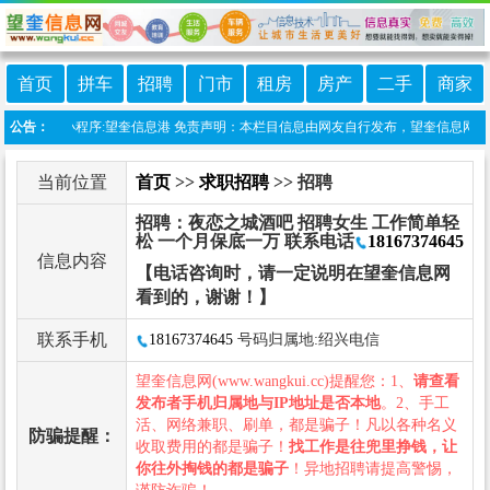
首页
拼车
招聘
门市
租房
房产
二手
商家
上线微信小程序:望奎信息港 免责声明：本栏目信息由网友自行发布，望奎信息网不承担
公告：
当前位置
首页
>>
求职招聘
>> 招聘
招聘：夜恋之城酒吧 招聘女生 工作简单轻
松 一个月保底一万 联系电话
18167374645
信息内容
【电话咨询时，请一定说明在望奎信息网
看到的，谢谢！】
联系手机
18167374645
号码归属地:绍兴电信
望奎信息网(www.wangkui.cc)提醒您：1、
请查看
发布者手机归属地与IP地址是否本地
。2、手工
活、网络兼职、刷单，都是骗子！凡以各种名义
防骗提醒：
收取费用的都是骗子！
找工作是往兜里挣钱，让
你往外掏钱的都是骗子
！异地招聘请提高警惕，