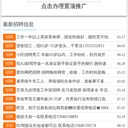
点击办理置顶推广
最新招聘信息
招聘
工作一年以上美容美体师，踏实性格好，能吃苦不怕累，工资看能力面议，18346459900 公主病的绕行，年龄不限
05-17
招聘
望奎招工，招65岁~55岁老头，干零活13555332811
04-03
招聘
小区招聘男工:年龄65岁以内，工作轻松，到月就开工资 联系电话:15636620721
09-12
招聘
找A2副驾学徒一名老证新手新证新手的都行 跑快递 哈尔滨到上海 全程高速 两头有休息 上海休息12个小时哈尔滨休息超30小时可回家 月工资6000管吃喝15089996444
06-29
招聘
爱尚网吧招聘:招聘晚班网管，收银，工作时间是晚七点到早七点，工资2200满勤200， 联系电话16604556665
05-25
招聘
雇养殖牛羊工人，养殖场吃住条件好，老板事不多，工资待遇好。 有意电话联系：18045555206 工作地点：望奎县红五村
02-02
招聘
艺剪凡丝理发工作室招聘:实习发型师 助理多名 学员多名（有工资） 老板人好 事少 只要你认真学 包教包会 供饭 地址: 四小学东一百米 艺剪凡丝理发店。☎️ 16645625559
05-24
招聘
美妆带货主播年龄20-35岁，对美妆行业有热情口齿伶俐，学习能力较强 能长期做的 每天工作4小时左右35一小时电话微信18182750336 电话打不通加微信
07-21
招聘
吧员，前厅后厨各岗位精英薪酬待遇优厚电话☎18845828777
07-07
招聘
烧炭大叔一名联系电话15946158891
03-19
求职
B2驾驶证长短途都可以 联系电话15946150174
08-31